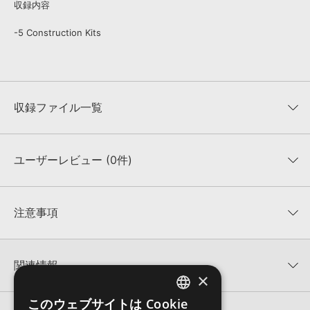
収録内容
-5 Construction Kits
収録ファイル一覧
ユーザーレビュー (0件)
収録ファイル一覧
平均評価
0
★★★★★
注意事項
0
件の評価
KONTAKTフォーマットについて：
サンプルパック製品の
★5
0%
KONTAKTフォーマットは、
製品版KONTAKT（別売）
に読み込ん
関連情報
★4
0%
でお使いいただけます。無償版のKONTAKT PLAYERではお使いい
×
★3
0%
ただけませんので、ご注意ください。また、「ライブラリ・タブ」
【Producer Loops】約4,000タイトルのサンプルパックが最大
★2
0%
への表示にも対応しておりません。
このウェブサイトは Cookie
ENGLISH