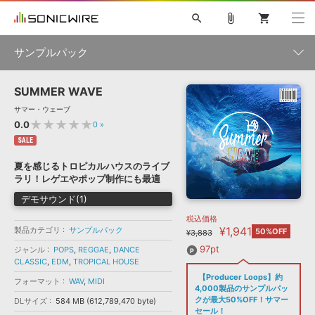
search
attach_file
shopping_cart
サンプルパック
SUMMER WAVE
初音ミク NT
鏡音リン・レン V4X
巡音ルカ V4X
MEIKO V3
製品一覧
ソフト音源 »
サマー・ウェーブ
KAITO V3
VOCALOID
TOONTRACK
SPITFIRE AUDIO
★★★★★
0.0
0
»
VIENNA
EZ DRUMMER 3
SERUM
ライセンスフリーBGM
SALE
プラグイン・エフェクト »
サンプルパックを試そう
ボーカル抜き出し
DUBSTEP
ジャンル
キャンペーン »
夏を感じるトロピカルハウスのライブ
ELECTRONICA
EDM
TRANCE
MUTANT
ROUTER.FM
ラリ！レゲエやポップ制作にも最適
SONOCA
サンプルパック »
特集 »
デモサウンド(1)
製品サポート情報 »
メーカー
税込価格
ソフト音源
プラグイン・エフェクト
サンプルパック
¥1,941
製品カテゴリ
ソフトウェア／ツール »
サンプルパック
50%OFF
¥3,883
ニュースレター »
DTMガイド »
ソフトウェア／ツール
DAW
効果音
BGM
97pt
ジャンル
POPS
,
REGGAE
,
DANCE
音楽カード
製作サービス
フォーマット
CLASSIC
,
EDM
,
TROPICAL HOUSE
DAW »
【Producer Loops】約
SONICWIREブログ »
フォーマット
WAV
,
MIDI
FAQ »
4,000製品のサンプルパッ
楽曲配信流通
サービス
クが最大50%OFF！サマー
DLサイズ
584 MB (612,789,470 byte)
ランキング
セール！