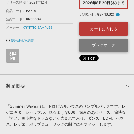
効果音 »
リリース時期
2021年12月
2026年8月20日(木)まで
お問い合わせ »
無償のサウンド
管理ソフト
商品コード
B3214
(現地定価：GBP 16.62)
info
BGM »
短縮コード
KRSD384
次世代型
ボーカル・エディタ
メーカー
KRYPTIC SAMPLES
カートに入れる
使用許諾契約書
info_outline
APS
ブックマーク
映像のBGM・
セリフを音声分離
584
MB
SLS
音素材の制作・
ライセンス提供
製品概要
『Summer Wave』は、トロピカルハウスのサンプルパックです。レ
ゲエギターシャッフル、唸るような808、深みのあるベース、愉快な
ピアノ、画期的なドラムなどが含まれており、ダンス、EDM、ハウ
ス、レゲエ、ポップミュージックの制作にもフィットします。