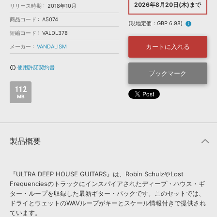
効果音 »
2026年8月20日(木)まで
リリース時期
2018年10月
お問い合わせ »
無償のサウンド
管理ソフト
商品コード
A5074
(現地定価：GBP 6.98)
info
BGM »
短縮コード
VALDL378
次世代型
ボーカル・エディタ
カートに入れる
メーカー
VANDALISM
使用許諾契約書
info_outline
APS
ブックマーク
映像のBGM・
セリフを音声分離
112
MB
SLS
音素材の制作・
ライセンス提供
製品概要
『ULTRA DEEP HOUSE GUITARS』は、Robin SchulzやLost
Frequenciesのトラックにインスパイアされたディープ・ハウス・ギ
ター・ループを収録した最新ギター・パックです。このセットでは、
ドライとウェットのWAVループがキーとスケール情報付きで提供され
ています。