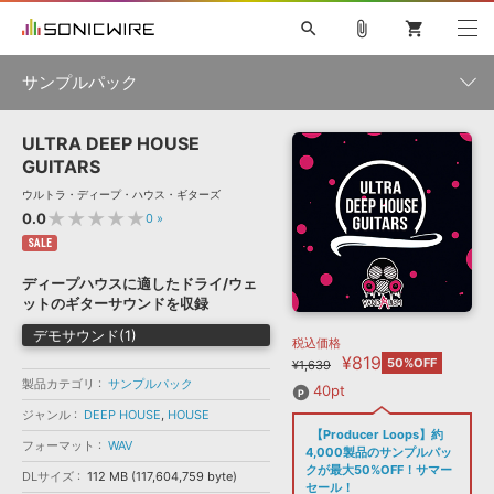
search
attach_file
shopping_cart
サンプルパック
ULTRA DEEP HOUSE
初音ミク NT
鏡音リン・レン V4X
巡音ルカ V4X
MEIKO V3
製品一覧
ソフト音源 »
GUITARS
KAITO V3
VOCALOID
TOONTRACK
SPITFIRE AUDIO
ウルトラ・ディープ・ハウス・ギターズ
VIENNA
EZ DRUMMER 3
SERUM
ライセンスフリーBGM
★★★★★
0.0
0
»
プラグイン・エフェクト »
サンプルパックを試そう
ボーカル抜き出し
DUBSTEP
ジャンル
キャンペーン »
SALE
ELECTRONICA
EDM
TRANCE
MUTANT
ROUTER.FM
ディープハウスに適したドライ/ウェ
SONOCA
サンプルパック »
ットのギターサウンドを収録
特集 »
製品サポート情報 »
メーカー
デモサウンド(1)
税込価格
ソフト音源
プラグイン・エフェクト
サンプルパック
¥819
ソフトウェア／ツール »
50%OFF
¥1,639
ニュースレター »
DTMガイド »
製品カテゴリ
サンプルパック
ソフトウェア／ツール
DAW
効果音
BGM
40pt
音楽カード
製作サービス
フォーマット
ジャンル
DEEP HOUSE
,
HOUSE
DAW »
【Producer Loops】約
SONICWIREブログ »
フォーマット
WAV
FAQ »
4,000製品のサンプルパッ
楽曲配信流通
サービス
クが最大50%OFF！サマー
DLサイズ
112 MB (117,604,759 byte)
ランキング
セール！