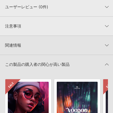
ユーザーレビュー (0件)
収録ファイル一覧
平均評価
0
★★★★★
注意事項
0
件の評価
KONTAKTフォーマットについて：
サンプルパック製品の
★5
0%
KONTAKTフォーマットは、
製品版KONTAKT（別売）
に読み込ん
関連情報
★4
0%
でお使いいただけます。無償版のKONTAKT PLAYERではお使いい
★3
0%
ただけませんので、ご注意ください。また、「ライブラリ・タブ」
【Producer Loops】約4,000タイトルのサンプルパックが最大
★2
0%
への表示にも対応しておりません。
50%OFF！サマーセール！
★1
0%
この製品の購入者の関心が高い製品
4GBを超えるデータに関するご注意：
FAT32でフォーマットされた
VANDALISM 製品一覧
HDDには、1ファイル4GBを超えるデータを格納することができま
レビューをもっと見る »
せん。データ容量が4GBを超えるダウンロード製品をご購入いただ
きます際には、NTFSやHFS＋でフォーマットされたHDDをご用意
いただく必要がございます。
製品の購入手続き完了後、受注確認メールとシリアルナンバーをお
知らせするメールの2通が送信されます。メールに記載されており
ます説明に沿って、製品のダウンロード／導入を行って下さい。
サンプルパック製品には、原則として日本語版操作マニュアルをご