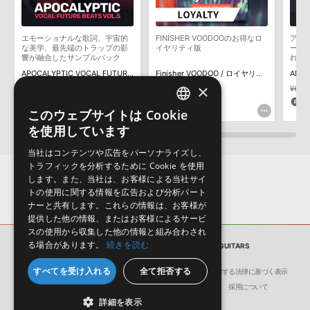
用意しておりません。ご購入後のご不明点や詳細に関するお問い合
わせなどは
テクニカルサポート
までご連絡ください。
エモーショナルな歌詞、宇宙的
FINISHER VOODOOのお得なロ
アト
デモソングは、製品収録サウンドを使ってできることを紹介するた
な美学、最先端のトラップの影
イヤリティ版
ーな
めのデモンストレーション用の楽曲です。原則として、デモソング
響が融合したサンプルパック
れた
そのものをお使いいただくことはできません。また、デモソングを
APOCALYPTIC VOCAL FUTURE BEATS VOL. 5
Finisher VOODOO / ロイヤリティ
AMBI
構成する全てのサウンドが、サンプルパックに含まれていることを
×
¥4,895
¥3,426(30%OFF)
¥6,930
¥6,3
保証するものではありません。
102pt
69pt
1
このウェブサイトは Cookie
ENGLISH
ダウンロード製品という性質上、一切の返品・返金はお受け付け致
を使用しています
しかねます。
JAPANESE
当社はコンテンツや広告をパーソナライズし、
トラフィックを分析するために Cookie を使用
します。また、当社は、お客様による当社サイ
トの使用に関する情報を広告および分析パート
ナーと共有します。これらの情報は、お客様が
提供した他の情報、またはお客様によるサービ
スの使用から収集した他の情報と組み合わされ
る場合があります。
続きを読む
サンプルパック
ULTRA DEEP HOUSE GUITARS
すべてを受け入れる
全て拒否する
会社概要
環境保護（CSR）への取り組み
特定商取引に関する法律に基づく表示
サイト動作環境
利用規約
個人情報の保護について
採用について
詳細を表示