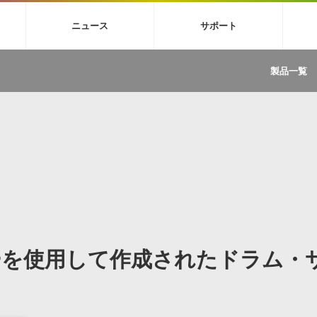
4X
巡音ルカ V4X
MEIKO V3
KAITO V3
VOCALOID
TOONTRA
ニュース
サポート
イセンスフリーBGM
サンプルパックを試そう
ボーカル抜き出し
DU
FAQ »
イン・エフェクト »
イド »
サンプルパック »
ニュースレター »
TRANCE
MUTANT
ROUTER.FM
SONOCA
製品一覧
サウンド素材の効率的な一元管理
ュージシャン向けの楽曲配信流通サ
Piapro Studio / Vocaloid4関連
イン・エフェクト
サンプルパック
ソフトウェア／ツール
DA
償ソフトウェア
者ガイド
製品一覧
バックナンバー一覧
初音ミク V4X関連
ュー一覧
パックを体験してみよう
ジャンル
購読のお申し込み
EZdrummer 3関連
一覧
メーカー
VIENNA関連
ンガー・ラインナップ
グ
フォーマット
イセンシング・サービス
オンラインストアガイド
ランキング
プロセッシング・サービス
ヘルプ
や要件に応じたBGM/効果音の新
クを試そう！
ライセンス提供
BGM »
»
製品一覧
ーを使用して作成されたドラム・
ジャンル
メーカー
ランキング
グ
シングルBGM
効果音