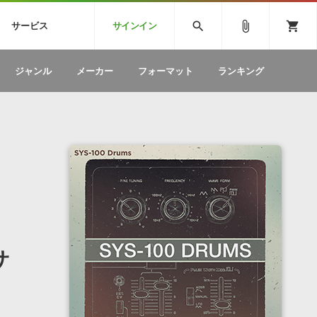
CK
SPITFIRE AUDIO
VIENNA
search
attach_file
shopping_cart
サービス
サインイン
BSTEP
ELECTRONICA
EDM
ソフトウェア／ツール »
SONICWIREブログ »
お問い合わせ »
ジャンル
メーカー
フォーマット
ランキング
のための無
ボーカルパートの制作が自由自在な、次世代
W
効果音
BGM
型ボーカル・エディタ
製品一覧
テクニカルサポート窓口
カテゴリ
製品購入前のご質問・ご相談
メーカー
ランキング
サ