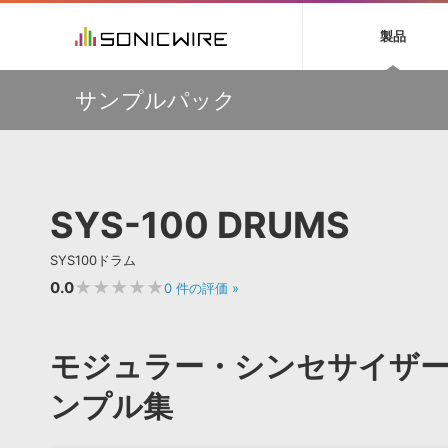
初音ミク NT
鏡音リン・レン V
製品
EZ DRUMMER 3
SERUM
ラ
ソフト音源 »
キャンペーン »
製品サポート情報 »
プラグ
特集 »
DTMガ
サンプルパック
音楽ダウンロードカード製作サービス
独立系ミ
ソフト音源
プラグ
製品一覧
【期間延長】Sound Ideasの業界標準効果音パックが
VOCALOID4 ENGINE製品サポート
製品一覧
特集一覧
DTM初心
ービス
50%OFF！MID YEAR SALE！
EZ DRUMMER ENGINE製品サポート
楽器＆カテゴリ
カテゴリ
インタビ
サンプル
【VSL】ミュートを装着して収録された、しっとりと美し
KONTAKT PLAYER 5製品サポート
メーカー
いソロ・ストリングス音源がセール中！
メーカー
TIPS記事
VIENNA INSTRUMENTS製品サポート
バーチャルシ
【W.A. Production】サマーセール！最大85％OFF
エンジン
ランキン
APS
SLS
SYS-100 DRUMS
サウンド・ラ
【W.A. Production】Synthwave をフィーチャーした
ランキング
IMPERFECT用プリセットパックが49％OFF
オーディオ・
BGMやセリフの抽出・削除を実現する音声
製品の仕様
【MAAT】R128のラウドネス、DRiなどを自動的に測定す
サンプルパッ
SYS100ドラム
分離サービス
規制作・
る唯一のソフトウェア『DROffline MkII』
★★★★★
0.0
0
件の評価
»
DAW »
効果音 
Ableton Live
製品一覧
モジュラー・シンセサイザ
Bitwig
カテゴリ
Cubase
ンプル集
メーカー
FL Studio
ランキン
SoundBridge
シングル