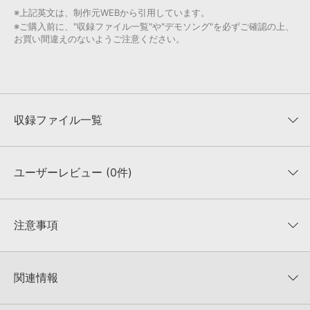
※上記英文は、制作元WEBから引用しています。
※ご購入前に、"収録ファイル一覧"や"デモソング"を必ずご確認の上、
お買い間違えのないようご注意ください。
収録ファイル一覧
ユーザーレビュー (0件)
収録ファイル一覧
平均評価
0
★★★★★
注意事項
0
件の評価
KONTAKTフォーマットについて：
サンプルパック製品の
★5
0%
KONTAKTフォーマットは、
製品版KONTAKT（別売）
に読み込ん
関連情報
★4
0%
でお使いいただけます。無償版のKONTAKT PLAYERではお使いい
★3
0%
ただけませんので、ご注意ください。また、「ライブラリ・タブ」