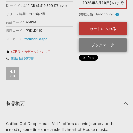
効果音 »
2026年8月20日(木)まで
DLサイズ
お問い合わせ »
4.12 GB (4,419,599,176 byte)
無償のサウンド
管理ソフト
リリース時期
2018年7月
(現地定価：GBP 20.79)
info
BGM »
商品コード
A5024
次世代型
ボーカル・エディタ
カートに入れる
短縮コード
PRDLD410
メーカー
Producer Loops
APS
ブックマーク
映像のBGM・
セリフを音声分離
4GB以上のデータについて
warning
使用許諾契約書
info_outline
SLS
音素材の制作・
ライセンス提供
4.1
GB
製品概要
Chilled Out Deep House Vol 1' offers a sonic journey to the
melodic, sometimes melancholic heart of House music.