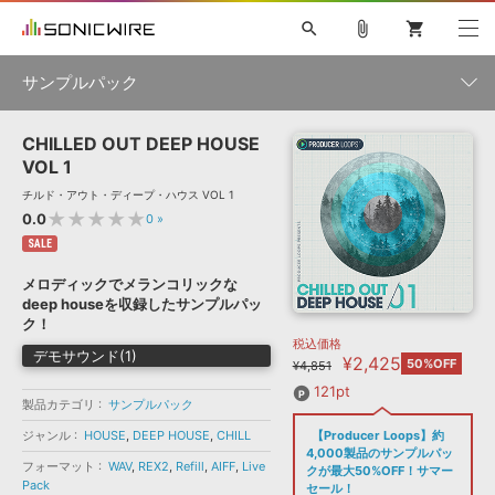
search
attach_file
shopping_cart
サンプルパック
CHILLED OUT DEEP HOUSE
初音ミク NT
鏡音リン・レン V4X
巡音ルカ V4X
MEIKO V3
製品一覧
ソフト音源 »
VOL 1
KAITO V3
VOCALOID
TOONTRACK
SPITFIRE AUDIO
チルド・アウト・ディープ・ハウス VOL 1
VIENNA
EZ DRUMMER 3
SERUM
ライセンスフリーBGM
★★★★★
0.0
0
»
プラグイン・エフェクト »
サンプルパックを試そう
ボーカル抜き出し
DUBSTEP
ジャンル
キャンペーン »
SALE
ELECTRONICA
EDM
TRANCE
MUTANT
ROUTER.FM
メロディックでメランコリックな
SONOCA
サンプルパック »
deep houseを収録したサンプルパッ
特集 »
製品サポート情報 »
メーカー
ク！
税込価格
ソフト音源
プラグイン・エフェクト
サンプルパック
デモサウンド(1)
¥2,425
ソフトウェア／ツール »
50%OFF
¥4,851
ニュースレター »
DTMガイド »
ソフトウェア／ツール
DAW
効果音
BGM
121pt
音楽カード
製作サービス
フォーマット
製品カテゴリ
サンプルパック
DAW »
ジャンル
HOUSE
,
DEEP HOUSE
,
CHILL
【Producer Loops】約
SONICWIREブログ »
FAQ »
4,000製品のサンプルパッ
楽曲配信流通
サービス
フォーマット
WAV
,
REX2
,
Refill
,
AIFF
,
Live
クが最大50%OFF！サマー
Pack
ランキング
セール！