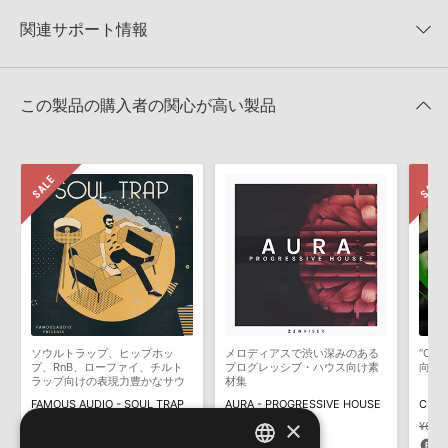
【Producer Loops】約4,000タイトルのサンプルパックが最大
★2
0%
への表示にも対応しておりません。
50%OFF！サマーセール！
★1
0%
関連サポート情報
4GBを超えるデータに関するご注意：
FAT32でフォーマットされた
Producer Loops 製品一覧
HDDには、1ファイル4GBを超えるデータを格納することができま
レビューをもっと見る »
せん。データ容量が4GBを超えるダウンロード製品をご購入いただ
CHILLED OUT DEEP HOUSE VOL 1のサポート情報
Ableton LiveでのLive Packの追加方法
きます際には、NTFSやHFS＋でフォーマットされたHDDをご用意
この製品の購入者の関心が高い製品
いただく必要がございます。
2022.06.06
製品の購入手続き完了後、受注確認メールとシリアルナンバーをお
Reason Studios社「Reason」及び関連ソフトでのプリセット追
知らせするメールの2通が送信されます。メールに記載されており
加方法
ます説明に沿って、製品のダウンロード／導入を行って下さい。
2022.06.06
サンプルパック製品には、原則として日本語版操作マニュアルをご
用意しておりません。ご購入後のご不明点や詳細に関するお問い合
マークのついた情報は、該当する製品のご購入ユーザー様専用となって
わせなどは
テクニカルサポート
までご連絡ください。
おります。ご覧頂くには、該当する製品をご購入頂く必要がございます。
デモソングは、製品収録サウンドを使ってできることを紹介するた
CHILLED OUT DEEP HOUSE VOL 1のサポート情報
めのデモンストレーション用の楽曲です。原則として、デモソング
そのものをお使いいただくことはできません。また、デモソングを
構成する全てのサウンドが、サンプルパックに含まれていることを
ソウルトラップ、ヒップホッ
メロディアスで渋い深みのある
“Ce
保証するものではありません。
プ、RnB、ローファイ、チルト
プログレッシブ・ハウス向け素
向け
ラップ向けの表現力豊かなサウ
材集
ダウンロード製品という性質上、一切の返品・返金はお受け付け致
ンドを収録
FAMOUS AUDIO - SOUL TRAP
AURA - PROGRESSIVE HOUSE
しかねます。
×
¥6,358
¥4,450(30%OFF)
¥7,601
¥6,3
133pt
228pt
1