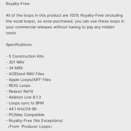
Royalty-Free:
All of the loops in this product are 100% Royalty-Free (including
the vocal loops), so once purchased, you can use these loops in
your commercial releases without having to pay any hidden
costs.
Specifications:
- 5 Construction Kits
- 301 WAV
- 34 MIDI
- ACIDized WAV Files
- Apple Loops/AIFF Files
- REX2 Loops
- Reason ReFill
- Ableton Live 8.1.3
- Loops sync to BPM
- 44.1 kHz/24-Bit
- PC/Mac Compatible
- Royalty-Free (No Exceptions)
（From Producer Loops）