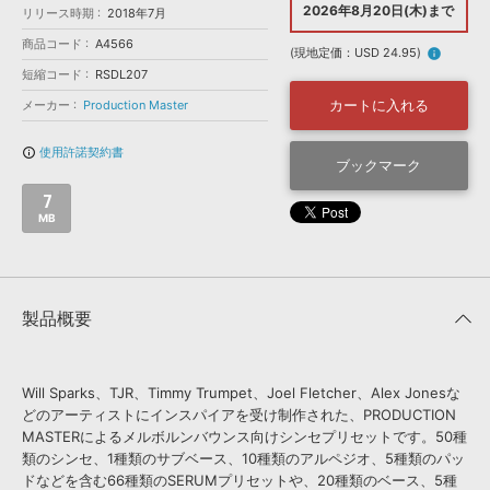
効果音 »
2026年8月20日(木)まで
リリース時期
2018年7月
お問い合わせ »
無償のサウンド
管理ソフト
商品コード
A4566
(現地定価：USD 24.95)
info
BGM »
短縮コード
RSDL207
次世代型
ボーカル・エディタ
カートに入れる
メーカー
Production Master
使用許諾契約書
info_outline
APS
ブックマーク
映像のBGM・
セリフを音声分離
7
MB
SLS
音素材の制作・
ライセンス提供
製品概要
Will Sparks、TJR、Timmy Trumpet、Joel Fletcher、Alex Jonesな
どのアーティストにインスパイアを受け制作された、PRODUCTION
MASTERによるメルボルンバウンス向けシンセプリセットです。50種
類のシンセ、1種類のサブベース、10種類のアルペジオ、5種類のパッ
ドなどを含む66種類のSERUMプリセットや、20種類のベース、5種