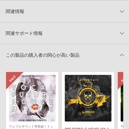
KONTAKTフォーマットについて：
サンプルパック製品の
★5
0%
KONTAKTフォーマットは、
製品版KONTAKT（別売）
に読み込ん
関連情報
★4
0%
でお使いいただけます。無償版のKONTAKT PLAYERではお使いい
★3
0%
ただけませんので、ご注意ください。また、「ライブラリ・タブ」
【Resonance Sound】最先端のサンプルパック、シンセプリセッ
★2
0%
への表示にも対応しておりません。
トが最大60%OFF！サマーセール！
★1
0%
関連サポート情報
4GBを超えるデータに関するご注意：
FAT32でフォーマットされた
Production Master 製品一覧
HDDには、1ファイル4GBを超えるデータを格納することができま
レビューをもっと見る »
せん。データ容量が4GBを超えるダウンロード製品をご購入いただ
MELBOURNE BOUNCE & EDM PRESETSのサポート情報
Xfer Records社『SERUM』のプリセット読み込み方法
きます際には、NTFSやHFS＋でフォーマットされたHDDをご用意
この製品の購入者の関心が高い製品
いただく必要がございます。
2025.09.16
製品の購入手続き完了後、受注確認メールとシリアルナンバーをお
Native Instruments社「Massive」のプリセット追加方法
知らせするメールの2通が送信されます。メールに記載されており
ます説明に沿って、製品のダウンロード／導入を行って下さい。
2022.05.25
サンプルパック製品には、原則として日本語版操作マニュアルをご
マークのついた情報は、該当する製品のご購入ユーザー様専用となって
用意しておりません。ご購入後のご不明点や詳細に関するお問い合
おります。ご覧頂くには、該当する製品をご購入頂く必要がございます。
わせなどは
テクニカルサポート
までご連絡ください。
デモソングは、製品収録サウンドを使ってできることを紹介するた
MELBOURNE BOUNCE & EDM PRESETSのサポート情報
めのデモンストレーション用の楽曲です。原則として、デモソング
そのものをお使いいただくことはできません。また、デモソングを
構成する全てのサウンドが、サンプルパックに含まれていることを
ウォブルサウンド等収録！トッ
TRA