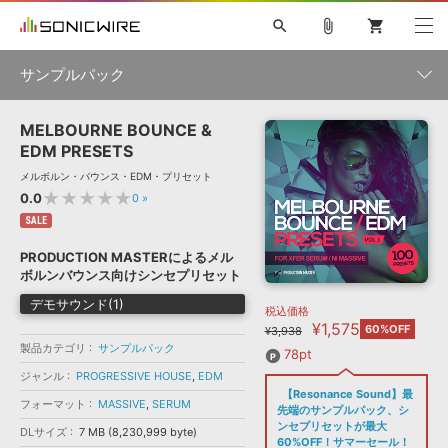
search
attach_file
shopping_cart
サンプルパック
MELBOURNE BOUNCE &
初音ミク NT
鏡音リン・レン V4X
巡音ルカ V4X
MEIKO V3
製品一覧
ソフト音源 »
EDM PRESETS
KAITO V3
VOCALOID
TOONTRACK
SPITFIRE AUDIO
メルボルン・バウンス・EDM・プリセット
VIENNA
EZ DRUMMER 3
SERUM
ライセンスフリーBGM
★★★★★
0.0
0
»
プラグイン・エフェクト »
サンプルパックを試そう
ボーカル抜き出し
DUBSTEP
ジャンル
キャンペーン »
SALE
ELECTRONICA
EDM
TRANCE
MUTANT
ROUTER.FM
PRODUCTION MASTERによるメル
SONOCA
サンプルパック »
ボルンバウンス向けシンセプリセット
特集 »
製品サポート情報 »
メーカー
デモサウンド(1)
税込価格
ソフト音源
プラグイン・エフェクト
サンプルパック
¥1,575
ソフトウェア／ツール »
60%OFF
¥3,938
ニュースレター »
DTMガイド »
製品カテゴリ
サンプルパック
ソフトウェア／ツール
DAW
効果音
BGM
78pt
音楽カード
製作サービス
フォーマット
ジャンル
PROGRESSIVE HOUSE
,
EDM
DAW »
【Resonance Sound】最
SONICWIREブログ »
フォーマット
MASSIVE
,
SERUM
FAQ »
先端のサンプルパック、シ
楽曲配信流通
サービス
ンセプリセットが最大
DLサイズ
7 MB (8,230,999 byte)
ランキング
60%OFF！サマーセール！