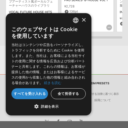
PRO SERIES: G-HOUSE VOL 1
保証するものではありません。
プアーティスト風ボーカルフュ
ンス
ーチャーハウスのライブラリ
集第
¥2,728
ダウンロード製品という性質上、一切の返品・返金はお受け付け致
136pt
VOCAL FUTURE HOUSE HITS
しかねます。
×
¥3,696
¥1,848(50%OFF)
¥3,5
92pt
8
このウェブサイトは Cookie
ENGLISH
を使用しています
JAPANESE
当社はコンテンツや広告をパーソナライズし、
トラフィックを分析するために Cookie を使用
します。また、当社は、お客様による当社サイ
トの使用に関する情報を広告および分析パート
ナーと共有します。これらの情報は、お客様が
提供した他の情報、またはお客様によるサービ
スの使用から収集した他の情報と組み合わされ
る場合があります。
続きを読む
サンプルパック
MELBOURNE BOUNCE & EDM PRESETS
すべてを受け入れる
全て拒否する
会社概要
環境保護（CSR）への取り組み
特定商取引に関する法律に基づく表示
サイト動作環境
利用規約
個人情報の保護について
採用について
詳細を表示