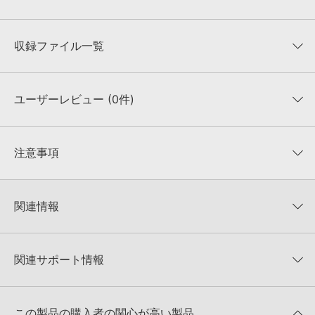
収録ファイル一覧
ユーザーレビュー (0件)
収録ファイル一覧
平均評価
0
★★★★★
注意事項
0
件の評価
KONTAKTフォーマットについて：
サンプルパック製品の
★5
0%
KONTAKTフォーマットは、
製品版KONTAKT（別売）
に読み込ん
関連情報
★4
0%
でお使いいただけます。無償版のKONTAKT PLAYERではお使いい
★3
0%
ただけませんので、ご注意ください。また、「ライブラリ・タブ」
EQUINOX SOUNDS 製品一覧
★2
0%
への表示にも対応しておりません。
★1
0%
関連サポート情報
PSY TRANCE POWER VOL 2のサポート情報
4GBを超えるデータに関するご注意：
FAT32でフォーマットされた
HDDには、1ファイル4GBを超えるデータを格納することができま
レビューをもっと見る »
せん。データ容量が4GBを超えるダウンロード製品をご購入いただ
MIDI形式サンプルパックの追加方法
きます際には、NTFSやHFS＋でフォーマットされたHDDをご用意
この製品の購入者の関心が高い製品