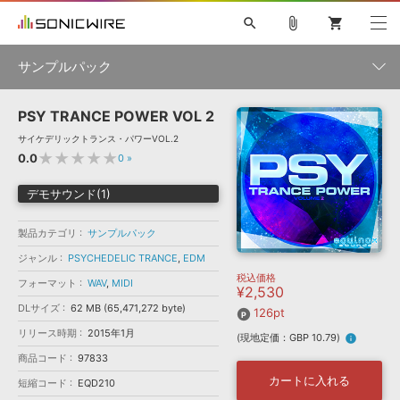
search
attach_file
shopping_cart
サンプルパック
PSY TRANCE POWER VOL 2
初音ミク NT
鏡音リン・レン V4X
巡音ルカ V4X
MEIKO V3
製品一覧
ソフト音源 »
サイケデリックトランス・パワーVOL.2
KAITO V3
VOCALOID
TOONTRACK
SPITFIRE AUDIO
★★★★★
0.0
0
»
VIENNA
EZ DRUMMER 3
SERUM
ライセンスフリーBGM
プラグイン・エフェクト »
サンプルパックを試そう
ボーカル抜き出し
DUBSTEP
ジャンル
デモサウンド(1)
キャンペーン »
ELECTRONICA
EDM
TRANCE
MUTANT
ROUTER.FM
製品カテゴリ
サンプルパック
SONOCA
サンプルパック »
特集 »
製品サポート情報 »
メーカー
ジャンル
PSYCHEDELIC TRANCE
,
EDM
税込価格
ソフト音源
プラグイン・エフェクト
サンプルパック
フォーマット
WAV
,
MIDI
¥2,530
ソフトウェア／ツール »
ニュースレター »
DLサイズ
62 MB (65,471,272 byte)
DTMガイド »
126pt
ソフトウェア／ツール
DAW
効果音
BGM
音楽カード
製作サービス
フォーマット
リリース時期
2015年1月
(現地定価：GBP 10.79)
info
DAW »
SONICWIREブログ »
商品コード
97833
FAQ »
楽曲配信流通
サービス
カートに入れる
短縮コード
EQD210
ランキング