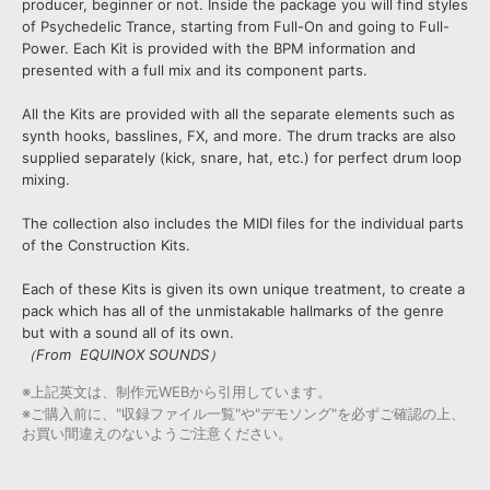
producer, beginner or not. Inside the package you will find styles
of Psychedelic Trance, starting from Full-On and going to Full-
Power. Each Kit is provided with the BPM information and
presented with a full mix and its component parts.
All the Kits are provided with all the separate elements such as
synth hooks, basslines, FX, and more. The drum tracks are also
supplied separately (kick, snare, hat, etc.) for perfect drum loop
mixing.
The collection also includes the MIDI files for the individual parts
of the Construction Kits.
Each of these Kits is given its own unique treatment, to create a
pack which has all of the unmistakable hallmarks of the genre
but with a sound all of its own.
（From EQUINOX SOUNDS）
※上記英文は、制作元WEBから引用しています。
※ご購入前に、"収録ファイル一覧"や"デモソング"を必ずご確認の上、
お買い間違えのないようご注意ください。