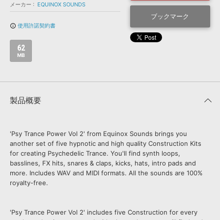
効果音 »
メーカー
EQUINOX SOUNDS
お問い合わせ »
無償のサウンド
管理ソフト
ブックマーク
使用許諾契約書
info_outline
BGM »
次世代型
ボーカル・エディタ
62
MB
APS
映像のBGM・
セリフを音声分離
製品概要
SLS
音素材の制作・
ライセンス提供
'Psy Trance Power Vol 2' from Equinox Sounds brings you
another set of five hypnotic and high quality Construction Kits
for creating Psychedelic Trance. You'll find synth loops,
basslines, FX hits, snares & claps, kicks, hats, intro pads and
more. Includes WAV and MIDI formats. All the sounds are 100%
royalty-free.
'Psy Trance Power Vol 2' includes five Construction for every