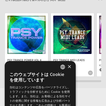
いただく必要がございます。
2022.06.06
製品の購入手続き完了後、受注確認メールとシリアルナンバーをお
マークのついた情報は、該当する製品のご購入ユーザー様専用となって
知らせするメールの2通が送信されます。メールに記載されており
おります。ご覧頂くには、該当する製品をご購入頂く必要がございます。
ます説明に沿って、製品のダウンロード／導入を行って下さい。
サンプルパック製品には、原則として日本語版操作マニュアルをご
PSY TRANCE POWER VOL 2のサポート情報
用意しておりません。ご購入後のご不明点や詳細に関するお問い合
わせなどは
テクニカルサポート
までご連絡ください。
デモソングは、製品収録サウンドを使ってできることを紹介するた
めのデモンストレーション用の楽曲です。原則として、デモソング
そのものをお使いいただくことはできません。また、デモソングを
構成する全てのサウンドが、サンプルパックに含まれていることを
PSY TRANCE POWER VOL 4
PSY TRANCE MIDI LEADS
保証するものではありません。
×
¥2,530
¥2,915
¥3,8
ダウンロード製品という性質上、一切の返品・返金はお受け付け致
126pt
145pt
1
しかねます。
このウェブサイトは Cookie
ENGLISH
を使用しています
JAPANESE
当社はコンテンツや広告をパーソナライズし、
トラフィックを分析するために Cookie を使用
します。また、当社は、お客様による当社サイ
トの使用に関する情報を広告および分析パート
ナーと共有します。これらの情報は、お客様が