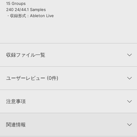
15 Groups
240 24/44.1 Samples
・収録形式：Ableton Live
収録ファイル一覧
ユーザーレビュー (0件)
収録ファイル一覧
平均評価
0
★★★★★
注意事項
0
件の評価
KONTAKTフォーマットについて：
サンプルパック製品の
★5
0%
KONTAKTフォーマットは、
製品版KONTAKT（別売）
に読み込ん
関連情報
★4
0%
でお使いいただけます。無償版のKONTAKT PLAYERではお使いい
★3
0%
ただけませんので、ご注意ください。また、「ライブラリ・タブ」