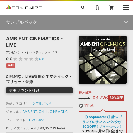
search
attach_file
shopping_cart
サンプルパック
AMBIENT CINEMATICS -
初音ミク NT
鏡音リン・レン V4X
巡音ルカ V4X
MEIKO V3
製品一覧
ソフト音源 »
LIVE
KAITO V3
VOCALOID
TOONTRACK
SPITFIRE AUDIO
アンビエント・シネマティック - LIVE
VIENNA
EZ DRUMMER 3
SERUM
ライセンスフリーBGM
★★★★★
0.0
0
»
プラグイン・エフェクト »
サンプルパックを試そう
ボーカル抜き出し
DUBSTEP
ジャンル
キャンペーン »
SALE
ELECTRONICA
EDM
TRANCE
MUTANT
ROUTER.FM
幻想的な、LIVE専用シネマティック・
SONOCA
サンプルパック »
プリセット音源
特集 »
製品サポート情報 »
メーカー
デモサウンド(19)
税込価格
ソフト音源
プラグイン・エフェクト
サンプルパック
¥3,726
ソフトウェア／ツール »
30%OFF
¥5,324
ニュースレター »
DTMガイド »
製品カテゴリ
サンプルパック
ソフトウェア／ツール
DAW
効果音
BGM
111pt
音楽カード
製作サービス
フォーマット
ジャンル
AMBIENT
,
CHILL
,
CINEMATIC
DAW »
【Loopmasters】計57ブ
SONICWIREブログ »
フォーマット
Live Pack
FAQ »
ランドのサンプルパックが
楽曲配信流通
サービス
30%OFF！サマーセール！
DLサイズ
365 MB (383,057,112 byte)
ランキング
2026年8月14日(金)まで