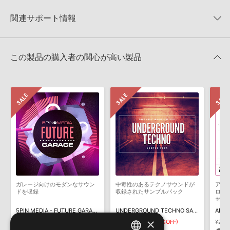
【Loopmasters】計57ブランドのサンプルパックが30%OFF！サ
★2
0%
への表示にも対応しておりません。
マーセール！
★1
0%
関連サポート情報
4GBを超えるデータに関するご注意：
FAT32でフォーマットされた
NICHE AUDIO 製品一覧
HDDには、1ファイル4GBを超えるデータを格納することができま
レビューをもっと見る »
せん。データ容量が4GBを超えるダウンロード製品をご購入いただ
AMBIENT CINEMATICS - LIVEのサポート情報
Ableton LiveでのLive Packの追加方法
きます際には、NTFSやHFS＋でフォーマットされたHDDをご用意
この製品の購入者の関心が高い製品
いただく必要がございます。
2022.06.06
製品の購入手続き完了後、受注確認メールとシリアルナンバーをお
マークのついた情報は、該当する製品のご購入ユーザー様専用となって
知らせするメールの2通が送信されます。メールに記載されており
おります。ご覧頂くには、該当する製品をご購入頂く必要がございます。
ます説明に沿って、製品のダウンロード／導入を行って下さい。
サンプルパック製品には、原則として日本語版操作マニュアルをご
AMBIENT CINEMATICS - LIVEのサポート情報
用意しておりません。ご購入後のご不明点や詳細に関するお問い合
わせなどは
テクニカルサポート
までご連絡ください。
デモソングは、製品収録サウンドを使ってできることを紹介するた
めのデモンストレーション用の楽曲です。原則として、デモソング
そのものをお使いいただくことはできません。また、デモソングを
構成する全てのサウンドが、サンプルパックに含まれていることを
ガレージ向けのモダンなサウン
中毒性のあるテクノサウンドが
アン
保証するものではありません。
ドを収録
収録されたサンプルパック
ログ
セッ
ダウンロード製品という性質上、一切の返品・返金はお受け付け致
5PIN MEDIA - FUTURE GARAGE
UNDERGROUND TECHNO SAMPLE PACK
しかねます。
×
¥4,257
¥2,979(30%OFF)
¥3,311
¥1,655(50%OFF)
¥2,9