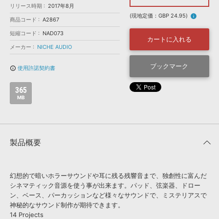
効果音 »
リリース時期
2017年8月
お問い合わせ »
無償のサウンド
管理ソフト
(現地定価：GBP 24.95)
info
商品コード
A2867
BGM »
短縮コード
NAD073
カートに入れる
次世代型
ボーカル・エディタ
メーカー
NICHE AUDIO
ブックマーク
使用許諾契約書
info_outline
APS
映像のBGM・
セリフを音声分離
365
MB
SLS
音素材の制作・
ライセンス提供
製品概要
幻想的で暗いホラーサウンドや耳に残る残響音まで、独創性に富んだ
シネマティック音源を使う事が出来ます。パッド、弦楽器、ドロー
ン、ベース、パーカッションなど様々なサウンドで、ミステリアスで
神秘的なサウンド制作が期待できます。
14 Projects