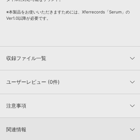
※本製品をお使いいただきますためには、Xferrecords「Serum」の
Ver1.0以降が必要です。
収録ファイル一覧
ユーザーレビュー (0件)
収録ファイル一覧
平均評価
0
★★★★★
注意事項
0
件の評価
KONTAKTフォーマットについて：
サンプルパック製品の
★5
0%
KONTAKTフォーマットは、
製品版KONTAKT（別売）
に読み込ん
関連情報
★4
0%
でお使いいただけます。無償版のKONTAKT PLAYERではお使いい
★3
0%
ただけませんので、ご注意ください。また、「ライブラリ・タブ」