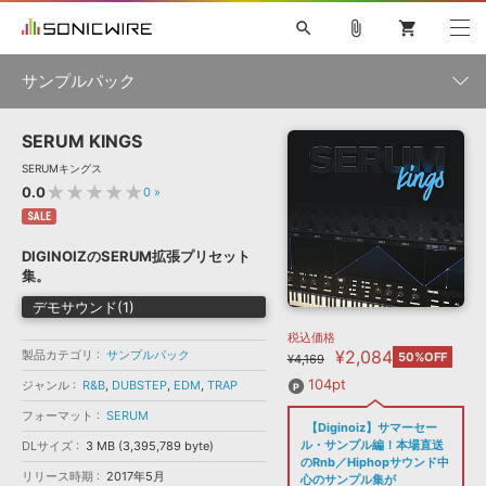
search
attach_file
shopping_cart
サンプルパック
SERUM KINGS
初音ミク NT
鏡音リン・レン V4X
巡音ルカ V4X
MEIKO V3
製品一覧
ソフト音源 »
SERUMキングス
KAITO V3
VOCALOID
TOONTRACK
SPITFIRE AUDIO
★★★★★
0.0
0
»
VIENNA
EZ DRUMMER 3
SERUM
ライセンスフリーBGM
SALE
プラグイン・エフェクト »
サンプルパックを試そう
ボーカル抜き出し
DUBSTEP
ジャンル
キャンペーン »
DIGINOIZのSERUM拡張プリセット
ELECTRONICA
EDM
TRANCE
MUTANT
ROUTER.FM
集。
SONOCA
サンプルパック »
特集 »
デモサウンド(1)
製品サポート情報 »
メーカー
税込価格
ソフト音源
プラグイン・エフェクト
サンプルパック
¥2,084
製品カテゴリ
ソフトウェア／ツール »
サンプルパック
50%OFF
¥4,169
ニュースレター »
DTMガイド »
ソフトウェア／ツール
DAW
効果音
BGM
104pt
ジャンル
R&B
,
DUBSTEP
,
EDM
,
TRAP
音楽カード
製作サービス
フォーマット
フォーマット
SERUM
DAW »
【Diginoiz】サマーセー
SONICWIREブログ »
FAQ »
ル・サンプル編！本場直送
DLサイズ
3 MB (3,395,789 byte)
楽曲配信流通
サービス
のRnb／Hiphopサウンド中
リリース時期
2017年5月
ランキング
心のサンプル集が