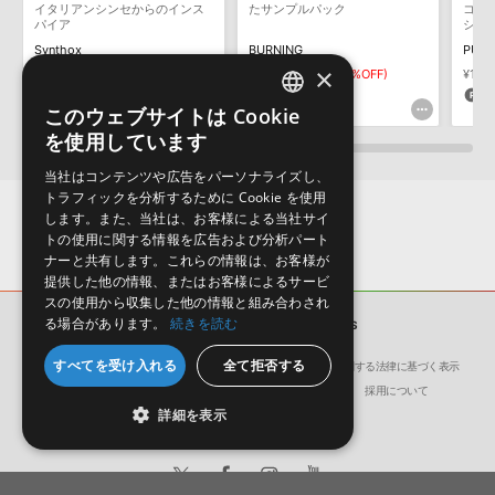
イタリアンシンセからのインス
たサンプルパック
コン
パイア
シュ
Synthox
BURNING
PURE
×
¥12,001
¥7,000(41%OFF)
¥4,862
¥2,431(50%OFF)
¥1,9
70pt
121pt
9
このウェブサイトは Cookie
ENGLISH
を使用しています
JAPANESE
当社はコンテンツや広告をパーソナライズし、
トラフィックを分析するために Cookie を使用
します。また、当社は、お客様による当社サイ
トの使用に関する情報を広告および分析パート
ナーと共有します。これらの情報は、お客様が
提供した他の情報、またはお客様によるサービ
スの使用から収集した他の情報と組み合わされ
る場合があります。
続きを読む
サンプルパック
SERUM KINGS
すべてを受け入れる
全て拒否する
会社概要
環境保護（CSR）への取り組み
特定商取引に関する法律に基づく表示
サイト動作環境
利用規約
個人情報の保護について
採用について
詳細を表示