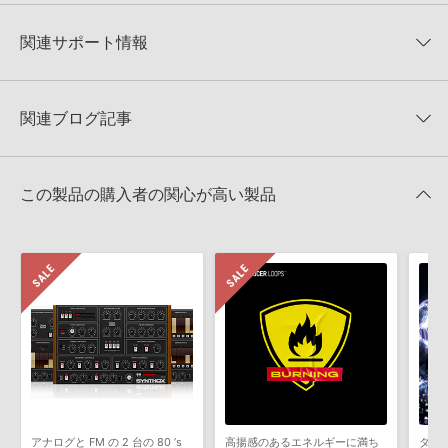
【Diginoiz】サマーセール・サンプル編！Rnb／Hiphopサウンド中
★2
0%
への表示にも対応しておりません。
心のサンプル集が50%OFF！
★1
0%
関連サポート情報
4GBを超えるデータに関するご注意：
FAT32でフォーマットされた
DIGINOIZ 製品一覧
HDDには、1ファイル4GBを超えるデータを格納することができま
レビューをもっと見る »
せん。データ容量が4GBを超えるダウンロード製品をご購入いただ
SERUM KINGSのサポート情報
Xfer Records社『SERUM』のプリセット読み込み方法
きます際には、NTFSやHFS＋でフォーマットされたHDDをご用意
関連ブログ記事
いただく必要がございます。
2025.09.16
製品の購入手続き完了後、受注確認メールとシリアルナンバーをお
マークのついた情報は、該当する製品のご購入ユーザー様専用となって
知らせするメールの2通が送信されます。メールに記載されており
おります。ご覧頂くには、該当する製品をご購入頂く必要がございます。
この製品の購入者の関心が高い製品
ます説明に沿って、製品のダウンロード／導入を行って下さい。
サンプルパック製品には、原則として日本語版操作マニュアルをご
SERUM KINGSのサポート情報
用意しておりません。ご購入後のご不明点や詳細に関するお問い合
わせなどは
テクニカルサポート
までご連絡ください。
デモソングは、製品収録サウンドを使ってできることを紹介するた
トラックメイカー初心者でも安心！ 簡単！サンプルパックを使っ
めのデモンストレーション用の楽曲です。原則として、デモソング
た楽曲制作！
そのものをお使いいただくことはできません。また、デモソングを
2022年09月09日 11:30
構成する全てのサウンドが、サンプルパックに含まれていることを
保証するものではありません。
ダウンロード製品という性質上、一切の返品・返金はお受け付け致
しかねます。
アナログと FM の 2 台の 80 ’s
高揚感のあるエネルギーに満ち
ダブ