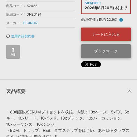
効果音 »
50%OFF！
商品コード
お問い合わせ »
A2422
2026年8月20日(木)まで
無償のサウンド
管理ソフト
短縮コード
DNZD191
BGM »
(現地定価：EUR 22.90)
info
メーカー
DIGINOIZ
次世代型
ボーカル・エディタ
カートに入れる
使用許諾契約書
info_outline
APS
映像のBGM・
セリフを音声分離
3
ブックマーク
MB
SLS
音素材の制作・
ライセンス提供
製品概要
・80種類のSERUMプリセットを収録。内訳：10xベース、5xFX、5x
キー、10xリード、10パッド、10xプラック、10xパーカッション、
10xシーケンス、10xシンセ
・EDM、トラップ、R&B、ダブステップをはじめ、あらゆるクラブス
タイルに対応可能なサウンド。