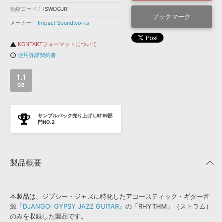
効果音 »
短縮コード
ISWDGJR
お問い合わせ »
無償のサウンド
管理ソフト
ブックマーク
メーカー
Impact Soundworks
BGM »
KONTAKTフォーマットについて
warning
次世代型
ボーカル・エディタ
使用許諾契約書
info_outline
APS
映像のBGM・
セリフを音声分離
1.1
GB
SLS
音素材の制作・
ライセンス提供
サンプルパック売り上げ LATIN部
門NO.2
製品概要
本製品は、ジプシー・ジャズに特化したアコースティック・ギター音
源
『DJANGO: GYPSY JAZZ GUITAR』
の「RHYTHM」（ストラム）
のみを収録した製品です。