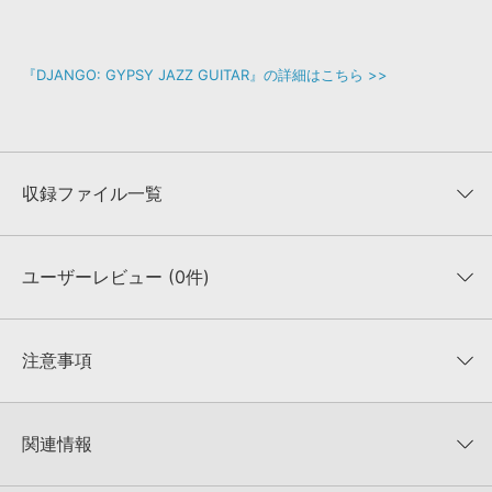
『DJANGO: GYPSY JAZZ GUITAR』の詳細はこちら >>
収録ファイル一覧
ユーザーレビュー (0件)
収録ファイル一覧
平均評価
0
★★★★★
注意事項
0
件の評価
KONTAKTフォーマットについて：
サンプルパック製品の
★5
0%
KONTAKTフォーマットは、
製品版KONTAKT（別売）
に読み込ん
関連情報
★4
0%
でお使いいただけます。無償版のKONTAKT PLAYERではお使いい
★3
0%
ただけませんので、ご注意ください。また、「ライブラリ・タブ」