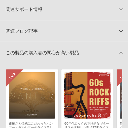
Impact Soundworks 製品一覧
★2
0%
への表示にも対応しておりません。
★1
0%
関連サポート情報
Django Gypsy Jazz Guitar RHYTHMのサポート情報
4GBを超えるデータに関するご注意：
FAT32でフォーマットされた
HDDには、1ファイル4GBを超えるデータを格納することができま
レビューをもっと見る »
せん。データ容量が4GBを超えるダウンロード製品をご購入いただ
PULSE ダウンローダー 操作ガイド
きます際には、NTFSやHFS＋でフォーマットされたHDDをご用意
関連ブログ記事
いただく必要がございます。
2022.01.25
製品の購入手続き完了後、受注確認メールとシリアルナンバーをお
KONTAKT ライブラリのロード方法（Native Access 非対応製
知らせするメールの2通が送信されます。メールに記載されており
品）
この製品の購入者の関心が高い製品
ます説明に沿って、製品のダウンロード／導入を行って下さい。
2022.01.21
サンプルパック製品には、原則として日本語版操作マニュアルをご
用意しておりません。ご購入後のご不明点や詳細に関するお問い合
IMPACT SOUNDWORKS サンプルパック製品インストールガイド
わせなどは
テクニカルサポート
までご連絡ください。
（PULSE ダウンローダ方式）
デモソングは、製品収録サウンドを使ってできることを紹介するた
2020.05.14
人気デベロッパーIMPACT SOUNDWORKSより、ジプシー・ジャ
めのデモンストレーション用の楽曲です。原則として、デモソング
ズに特化した アコースティック・ギター音源 『DJANGO:
そのものをお使いいただくことはできません。また、デモソングを
「Shreddage II.xml」ファイル
GYPSY JAZZ GUITAR』登場！
構成する全てのサウンドが、サンプルパックに含まれていることを
2014.09.17
2016年12月06日 16:14
保証するものではありません。
ダウンロード製品という性質上、一切の返品・返金はお受け付け致
マークのついた情報は、該当する製品のご購入ユーザー様専用となって
しかねます。
おります。ご覧頂くには、該当する製品をご購入頂く必要がございます。
正確さと伝統にこだわったハン
60年代ロックの本格的なギター
150
マー・ダルシマーのライブラリ
リフを収録したELASTIKライブ
ク向