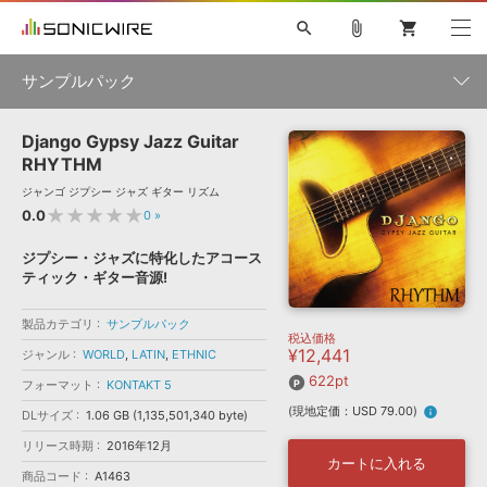
search
attach_file
shopping_cart
サンプルパック
Django Gypsy Jazz Guitar
初音ミク NT
鏡音リン・レン V4X
巡音ルカ V4X
MEIKO V3
製品一覧
ソフト音源 »
RHYTHM
KAITO V3
VOCALOID
TOONTRACK
SPITFIRE AUDIO
ジャンゴ ジプシー ジャズ ギター リズム
VIENNA
EZ DRUMMER 3
SERUM
ライセンスフリーBGM
★★★★★
0.0
0
»
プラグイン・エフェクト »
サンプルパックを試そう
ボーカル抜き出し
DUBSTEP
ジャンル
キャンペーン »
ジプシー・ジャズに特化したアコース
ELECTRONICA
EDM
TRANCE
MUTANT
ROUTER.FM
ティック・ギター音源!
SONOCA
サンプルパック »
特集 »
製品サポート情報 »
メーカー
製品カテゴリ
サンプルパック
税込価格
ソフト音源
プラグイン・エフェクト
サンプルパック
¥12,441
ジャンル
WORLD
,
LATIN
,
ETHNIC
ソフトウェア／ツール »
ニュースレター »
DTMガイド »
622pt
ソフトウェア／ツール
DAW
効果音
BGM
フォーマット
KONTAKT 5
音楽カード
製作サービス
フォーマット
(現地定価：USD 79.00)
info
DLサイズ
1.06 GB (1,135,501,340 byte)
DAW »
SONICWIREブログ »
FAQ »
リリース時期
2016年12月
楽曲配信流通
サービス
カートに入れる
商品コード
A1463
ランキング