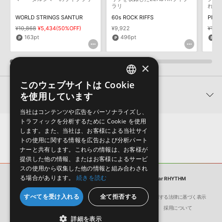
ラリ
れた
Django Gypsy Jazz Guitar RHYTHMのサポート情報
WORLD STRINGS SANTUR
60s ROCK RIFFS
PRO 
¥10,868
¥5,434(50%OFF)
¥9,922
¥13,8
163pt
496pt
3
×
このウェブサイトは Cookie
ENGLISH
関連製品
を使用しています
JAPANESE
当社はコンテンツや広告をパーソナライズし、
トラフィックを分析するために Cookie を使用
します。また、当社は、お客様による当社サイ
トの使用に関する情報を広告および分析パート
ナーと共有します。これらの情報は、お客様が
提供した他の情報、またはお客様によるサービ
スの使用から収集した他の情報と組み合わされ
る場合があります。
続きを読む
サンプルパック
Django Gypsy Jazz Guitar RHYTHM
すべてを受け入れる
全て拒否する
会社概要
環境保護（CSR）への取り組み
特定商取引に関する法律に基づく表示
リスナーを宇宙空間の暗黒地帯
近未来感と迫力を併せ持つシネ
ジプ
サイト動作環境
利用規約
個人情報の保護について
採用について
へと誘うSFファンタジー向けの
マティックなエピック・パーカ
法を数
詳細を表示
サウンドを収録
ッション
イブ