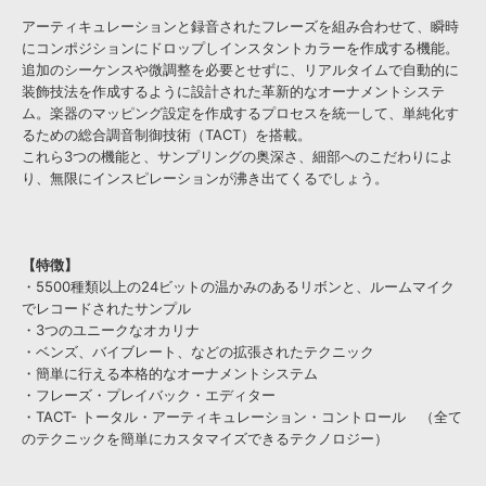
アーティキュレーションと録音されたフレーズを組み合わせて、瞬時
にコンポジションにドロップしインスタントカラーを作成する機能。
追加のシーケンスや微調整を必要とせずに、リアルタイムで自動的に
装飾技法を作成するように設計された革新的なオーナメントシステ
ム。楽器のマッピング設定を作成するプロセスを統一して、単純化す
るための総合調音制御技術（TACT）を搭載。
これら3つの機能と、サンプリングの奥深さ、細部へのこだわりによ
り、無限にインスピレーションが沸き出てくるでしょう。
【特徴】
・5500種類以上の24ビットの温かみのあるリボンと、ルームマイク
でレコードされたサンプル
・3つのユニークなオカリナ
・ベンズ、バイブレート、などの拡張されたテクニック
・簡単に行える本格的なオーナメントシステム
・フレーズ・プレイバック・エディター
・TACT- トータル・アーティキュレーション・コントロール （全て
のテクニックを簡単にカスタマイズできるテクノロジー）