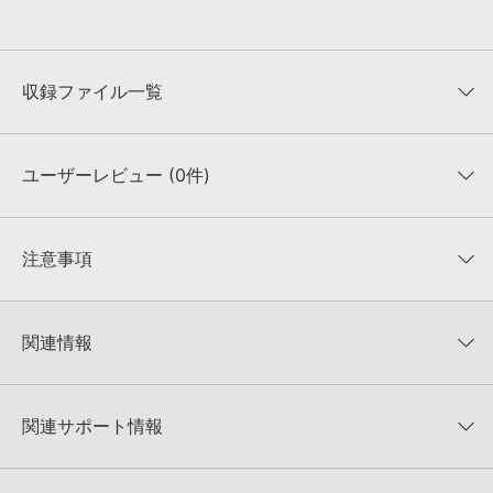
収録ファイル一覧
ユーザーレビュー (0件)
収録ファイル一覧
平均評価
0
★★★★★
注意事項
0
件の評価
KONTAKTフォーマットについて：
サンプルパック製品の
★5
0%
KONTAKTフォーマットは、
製品版KONTAKT（別売）
に読み込ん
関連情報
★4
0%
でお使いいただけます。無償版のKONTAKT PLAYERではお使いい
★3
0%
ただけませんので、ご注意ください。また、「ライブラリ・タブ」
Impact Soundworks 製品一覧
★2
0%
への表示にも対応しておりません。
★1
0%
関連サポート情報
Ventus Winds Ocarinasのサポート情報
4GBを超えるデータに関するご注意：
FAT32でフォーマットされた
HDDには、1ファイル4GBを超えるデータを格納することができま
レビューをもっと見る »
せん。データ容量が4GBを超えるダウンロード製品をご購入いただ
PULSE ダウンローダー 操作ガイド