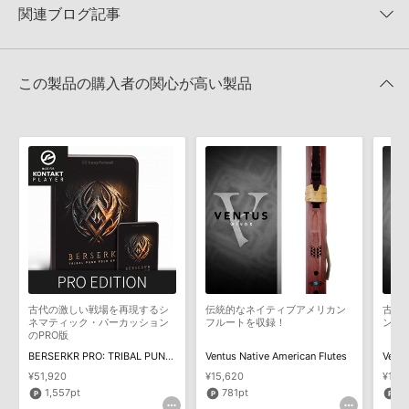
きます際には、NTFSやHFS＋でフォーマットされたHDDをご用意
関連ブログ記事
いただく必要がございます。
2022.01.25
製品の購入手続き完了後、受注確認メールとシリアルナンバーをお
KONTAKT ライブラリのロード方法（Native Access 非対応製
知らせするメールの2通が送信されます。メールに記載されており
品）
この製品の購入者の関心が高い製品
ます説明に沿って、製品のダウンロード／導入を行って下さい。
2022.01.21
サンプルパック製品には、原則として日本語版操作マニュアルをご
用意しておりません。ご購入後のご不明点や詳細に関するお問い合
IMPACT SOUNDWORKS サンプルパック製品インストールガイド
わせなどは
テクニカルサポート
までご連絡ください。
（PULSE ダウンローダ方式）
デモソングは、製品収録サウンドを使ってできることを紹介するた
2020.05.14
IMPACT SOUND WORKS より新作サンプルパックがリリース！
めのデモンストレーション用の楽曲です。原則として、デモソング
BLACK FRIDAY SALE 対象製品に追加！
そのものをお使いいただくことはできません。また、デモソングを
「Shreddage II.xml」ファイル
2019年11月29日 19:45
構成する全てのサウンドが、サンプルパックに含まれていることを
2014.09.17
保証するものではありません。
ダウンロード製品という性質上、一切の返品・返金はお受け付け致
マークのついた情報は、該当する製品のご購入ユーザー様専用となって
しかねます。
おります。ご覧頂くには、該当する製品をご購入頂く必要がございます。
古代の激しい戦場を再現するシ
伝統的なネイティブアメリカン
古代
ネマティック・パーカッション
フルートを収録！
ン・
のPRO版
Ventus Winds Ocarinasのサポート情報
BERSERKR PRO: TRIBAL PUNK FOLK DRUMS
Ventus Native American Flutes
Ventu
¥51,920
¥15,620
¥15,
1,557pt
781pt
7