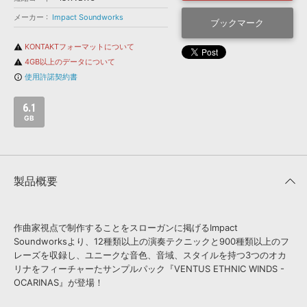
効果音 »
お問い合わせ »
メーカー
Impact Soundworks
無償のサウンド
管理ソフト
ブックマーク
BGM »
KONTAKTフォーマットについて
warning
4GB以上のデータについて
warning
次世代型
ボーカル・エディタ
使用許諾契約書
info_outline
APS
映像のBGM・
セリフを音声分離
6.1
GB
SLS
音素材の制作・
ライセンス提供
製品概要
作曲家視点で制作することをスローガンに掲げるImpact
Soundworksより、12種類以上の演奏テクニックと900種類以上のフ
レーズを収録し、ユニークな音色、音域、スタイルを持つ3つのオカ
リナをフィーチャーたサンプルパック『VENTUS ETHNIC WINDS -
OCARINAS』が登場！