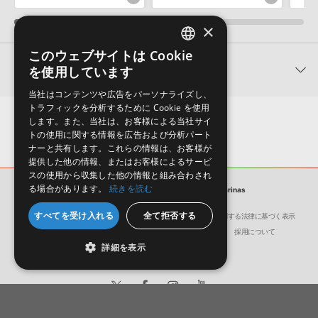
×
このウェブサイトは Cookie
ENGLISH
関連製品
を使用しています
JAPANESE
当社はコンテンツや広告をパーソナライズし、
トラフィックを分析するために Cookie を使用
します。また、当社は、お客様による当社サイ
トの使用に関する情報を広告および分析パート
ナーと共有します。これらの情報は、お客様が
提供した他の情報、またはお客様によるサービ
スの使用から収集した他の情報と組み合わされ
る場合があります。
続きを読む
サンプルパック
Ventus Winds Ocarinas
すべてを受け入れる
全て拒否する
会社概要
環境保護（CSR）への取り組み
特定商取引に関する法律に基づく表示
リスナーを宇宙空間の暗黒地帯
近未来感と迫力を併せ持つシネ
ジプ
サイト動作環境
利用規約
個人情報の保護について
採用について
へと誘うSFファンタジー向けの
マティックなエピック・パーカ
法を数
詳細を表示
サウンドを収録
ッション
イブ
Sounds From Beyond
Saga 2: Organic Alien Percussion
Trave
¥12,463
¥15,620
¥14,
623pt
781pt
7
日本語
English