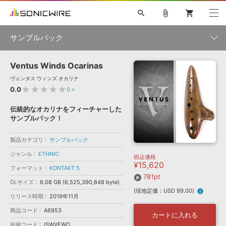
search
attach_file
shopping_cart
サンプルパック
Ventus Winds Ocarinas
初音ミク NT
鏡音リン・レン V4X
巡音ルカ V4X
MEIKO V3
製品一覧
ソフト音源 »
ヴェンタス ウィンズ オカリナ
KAITO V3
VOCALOID
TOONTRACK
SPITFIRE AUDIO
★★★★★
0.0
0
»
VIENNA
EZ DRUMMER 3
SERUM
ライセンスフリーBGM
プラグイン・エフェクト »
サンプルパックを試そう
ボーカル抜き出し
DUBSTEP
ジャンル
伝統的なオカリナをフィーチャーした
キャンペーン »
サンプルパック！
ELECTRONICA
EDM
TRANCE
MUTANT
ROUTER.FM
SONOCA
サンプルパック »
製品カテゴリ
特集 »
サンプルパック
製品サポート情報 »
メーカー
ジャンル
ETHNIC
税込価格
ソフト音源
プラグイン・エフェクト
サンプルパック
¥15,620
ソフトウェア／ツール »
フォーマット
KONTAKT 5
ニュースレター »
DTMガイド »
781pt
ソフトウェア／ツール
DAW
効果音
BGM
音楽カード
製作サービス
DLサイズ
6.08 GB (6,525,390,848 byte)
フォーマット
(現地定価：USD 99.00)
info
DAW »
リリース時期
2019年11月
SONICWIREブログ »
FAQ »
商品コード
A6953
楽曲配信流通
サービス
カートに入れる
ランキング
短縮コード
ISWVEWO