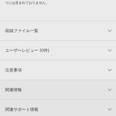
リには含まれておりません。
収録ファイル一覧
ユーザーレビュー (0件)
収録ファイル一覧
平均評価
0
★★★★★
注意事項
0
件の評価
KONTAKTフォーマットについて：
サンプルパック製品の
★5
0%
KONTAKTフォーマットは、
製品版KONTAKT（別売）
に読み込ん
関連情報
★4
0%
でお使いいただけます。無償版のKONTAKT PLAYERではお使いい
★3
0%
ただけませんので、ご注意ください。また、「ライブラリ・タブ」
【Loopmasters】計57ブランドのサンプルパックが30%OFF！サ
★2
0%
への表示にも対応しておりません。
マーセール！
★1
0%
関連サポート情報
4GBを超えるデータに関するご注意：
FAT32でフォーマットされた
ORGANIC LOOPS 製品一覧