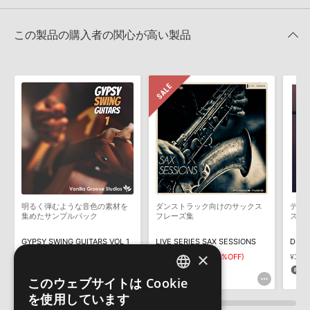
HDDには、1ファイル4GBを超えるデータを格納することができま
レビューをもっと見る »
せん。データ容量が4GBを超えるダウンロード製品をご購入いただ
LIVE HOUSE SAXのサポート情報
Reason Studios社「Reason」及び関連ソフトでのプリセット追
きます際には、NTFSやHFS＋でフォーマットされたHDDをご用意
この製品の購入者の関心が高い製品
加方法
いただく必要がございます。
2022.06.06
製品の購入手続き完了後、受注確認メールとシリアルナンバーをお
知らせするメールの2通が送信されます。メールに記載されており
マークのついた情報は、該当する製品のご購入ユーザー様専用となって
ます説明に沿って、製品のダウンロード／導入を行って下さい。
おります。ご覧頂くには、該当する製品をご購入頂く必要がございます。
サンプルパック製品には、原則として日本語版操作マニュアルをご
用意しておりません。ご購入後のご不明点や詳細に関するお問い合
LIVE HOUSE SAXのサポート情報
わせなどは
テクニカルサポート
までご連絡ください。
デモソングは、製品収録サウンドを使ってできることを紹介するた
めのデモンストレーション用の楽曲です。原則として、デモソング
そのものをお使いいただくことはできません。また、デモソングを
構成する全てのサウンドが、サンプルパックに含まれていることを
明るく弾むような音色の素材を
ダンストラック向けのサックス
ディ
保証するものではありません。
集めたサンプルパック
フレーズ集
ス・
ダウンロード製品という性質上、一切の返品・返金はお受け付け致
GYPSY SWING GUITARS VOL 1
LIVE SERIES SAX SESSIONS
DEEP
しかねます。
×
¥2,145
¥6,380
¥4,466(30%OFF)
¥3,17
107pt
133pt
9
このウェブサイトは Cookie
ENGLISH
を使用しています