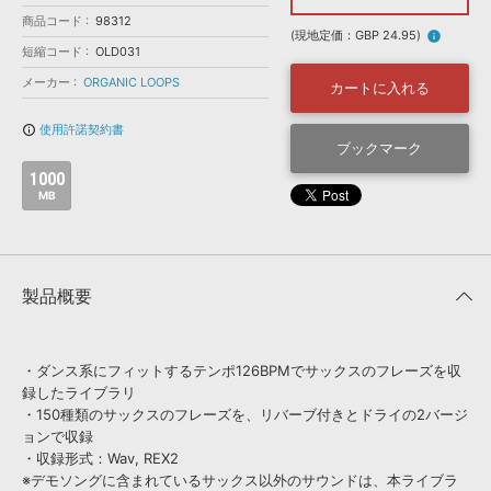
効果音 »
商品コード
お問い合わせ »
98312
無償のサウンド
管理ソフト
(現地定価：GBP 24.95)
info
短縮コード
OLD031
BGM »
メーカー
ORGANIC LOOPS
カートに入れる
次世代型
ボーカル・エディタ
使用許諾契約書
info_outline
ブックマーク
APS
映像のBGM・
セリフを音声分離
1000
MB
SLS
音素材の制作・
ライセンス提供
製品概要
・ダンス系にフィットするテンポ126BPMでサックスのフレーズを収
録したライブラリ
・150種類のサックスのフレーズを、リバーブ付きとドライの2バージ
ョンで収録
・収録形式：Wav, REX2
※デモソングに含まれているサックス以外のサウンドは、本ライブラ