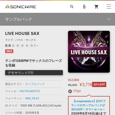
search
attach_file
shopping_cart
サンプルパック
LIVE HOUSE SAX
初音ミク NT
鏡音リン・レン V4X
巡音ルカ V4X
MEIKO V3
製品一覧
ソフト音源 »
ライブ・ハウス・サックス
KAITO V3
VOCALOID
TOONTRACK
SPITFIRE AUDIO
★★★★★
0.0
0
»
VIENNA
EZ DRUMMER 3
SERUM
ライセンスフリーBGM
SALE
プラグイン・エフェクト »
サンプルパックを試そう
ボーカル抜き出し
DUBSTEP
ジャンル
キャンペーン »
テンポ126BPMでサックスのフレーズ
ELECTRONICA
EDM
TRANCE
MUTANT
ROUTER.FM
を収録
SONOCA
サンプルパック »
特集 »
デモサウンド(11)
製品サポート情報 »
メーカー
税込価格
ソフト音源
プラグイン・エフェクト
サンプルパック
¥3,719
製品カテゴリ
ソフトウェア／ツール »
サンプルパック
30%OFF
¥5,313
ニュースレター »
DTMガイド »
ソフトウェア／ツール
DAW
効果音
BGM
111pt
ジャンル
INSTRUMENTS
音楽カード
製作サービス
フォーマット
フォーマット
WAV
,
REX2
DAW »
【Loopmasters】計57ブ
SONICWIREブログ »
FAQ »
ランドのサンプルパックが
DLサイズ
1000 MB (1,049,403,243 byte)
楽曲配信流通
サービス
30%OFF！サマーセール！
リリース時期
2015年5月
ランキング
2026年8月14日(金)まで