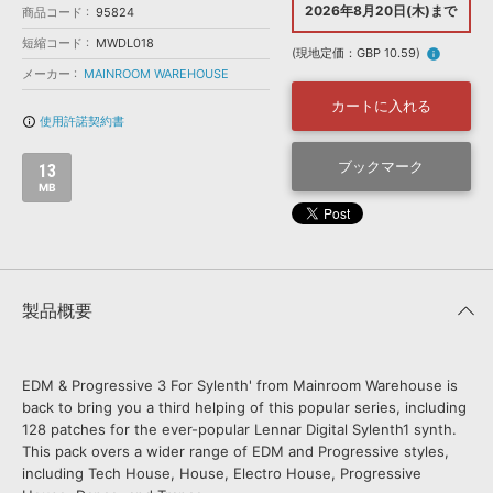
効果音 »
2026年8月20日(木)まで
商品コード
95824
お問い合わせ »
無償のサウンド
管理ソフト
短縮コード
MWDL018
(現地定価：GBP 10.59)
info
BGM »
メーカー
MAINROOM WAREHOUSE
次世代型
ボーカル・エディタ
カートに入れる
使用許諾契約書
info_outline
APS
ブックマーク
映像のBGM・
セリフを音声分離
13
MB
SLS
音素材の制作・
ライセンス提供
製品概要
EDM & Progressive 3 For Sylenth' from Mainroom Warehouse is
back to bring you a third helping of this popular series, including
128 patches for the ever-popular Lennar Digital Sylenth1 synth.
This pack overs a wider range of EDM and Progressive styles,
including Tech House, House, Electro House, Progressive