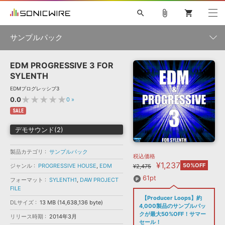
search
attach_file
shopping_cart
サンプルパック
EDM PROGRESSIVE 3 FOR
初音ミク NT
鏡音リン・レン V4X
巡音ルカ V4X
MEIKO V3
製品一覧
ソフト音源 »
SYLENTH
KAITO V3
VOCALOID
TOONTRACK
SPITFIRE AUDIO
EDMプログレッシブ3
VIENNA
EZ DRUMMER 3
SERUM
ライセンスフリーBGM
★★★★★
0.0
0
»
プラグイン・エフェクト »
サンプルパックを試そう
ボーカル抜き出し
DUBSTEP
ジャンル
キャンペーン »
SALE
ELECTRONICA
EDM
TRANCE
MUTANT
ROUTER.FM
デモサウンド(2)
SONOCA
サンプルパック »
特集 »
製品サポート情報 »
メーカー
製品カテゴリ
サンプルパック
税込価格
ソフト音源
プラグイン・エフェクト
サンプルパック
¥1,237
ソフトウェア／ツール »
50%OFF
ジャンル
PROGRESSIVE HOUSE
,
EDM
¥2,475
ニュースレター »
DTMガイド »
ソフトウェア／ツール
DAW
効果音
BGM
61pt
フォーマット
SYLENTH1
,
DAW PROJECT
音楽カード
製作サービス
フォーマット
FILE
DAW »
【Producer Loops】約
SONICWIREブログ »
DLサイズ
13 MB (14,638,136 byte)
FAQ »
4,000製品のサンプルパッ
楽曲配信流通
サービス
クが最大50%OFF！サマー
リリース時期
2014年3月
ランキング
セール！