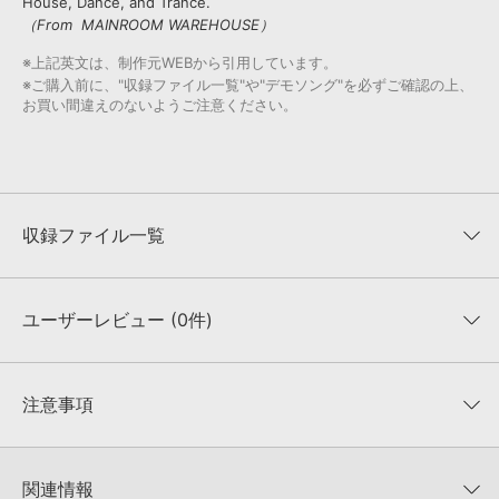
House, Dance, and Trance.
（From MAINROOM WAREHOUSE）
※上記英文は、制作元WEBから引用しています。
※ご購入前に、"収録ファイル一覧"や"デモソング"を必ずご確認の上、
お買い間違えのないようご注意ください。
収録ファイル一覧
ユーザーレビュー (0件)
収録ファイル一覧
平均評価
0
★★★★★
注意事項
0
件の評価
KONTAKTフォーマットについて：
サンプルパック製品の
★5
0%
KONTAKTフォーマットは、
製品版KONTAKT（別売）
に読み込ん
関連情報