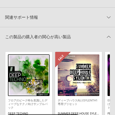
★4
0%
でお使いいただけます。無償版のKONTAKT PLAYERではお使いい
★3
0%
ただけませんので、ご注意ください。また、「ライブラリ・タブ」
【Producer Loops】約4,000タイトルのサンプルパックが最大
★2
0%
への表示にも対応しておりません。
50%OFF！サマーセール！
★1
0%
関連サポート情報
4GBを超えるデータに関するご注意：
FAT32でフォーマットされた
MAINROOM WAREHOUSE 製品一覧
HDDには、1ファイル4GBを超えるデータを格納することができま
レビューをもっと見る »
せん。データ容量が4GBを超えるダウンロード製品をご購入いただ
EDM PROGRESSIVE 3 FOR SYLENTHのサポート情報
LennarDigital社「Sylenth1」のプリセット追加方法
きます際には、NTFSやHFS＋でフォーマットされたHDDをご用意
この製品の購入者の関心が高い製品
いただく必要がございます。
2022.06.06
製品の購入手続き完了後、受注確認メールとシリアルナンバーをお
マークのついた情報は、該当する製品のご購入ユーザー様専用となって
知らせするメールの2通が送信されます。メールに記載されており
おります。ご覧頂くには、該当する製品をご購入頂く必要がございます。
ます説明に沿って、製品のダウンロード／導入を行って下さい。
サンプルパック製品には、原則として日本語版操作マニュアルをご
EDM PROGRESSIVE 3 FOR SYLENTHのサポート情報
用意しておりません。ご購入後のご不明点や詳細に関するお問い合
わせなどは
テクニカルサポート
までご連絡ください。
デモソングは、製品収録サウンドを使ってできることを紹介するた
めのデモンストレーション用の楽曲です。原則として、デモソング
そのものをお使いいただくことはできません。また、デモソングを
構成する全てのサウンドが、サンプルパックに含まれていることを
フロアのピーク時を意識したデ
ディープハウス向けSYLENTH1
ED
保証するものではありません。
ィープなテクノ向けサンプルパ
専用プリセット
げる
ック
トラ
ダウンロード製品という性質上、一切の返品・返金はお受け付け致
DEEP TECHNO
SUMMER DEEP HOUSE SYLENTH1
FEST