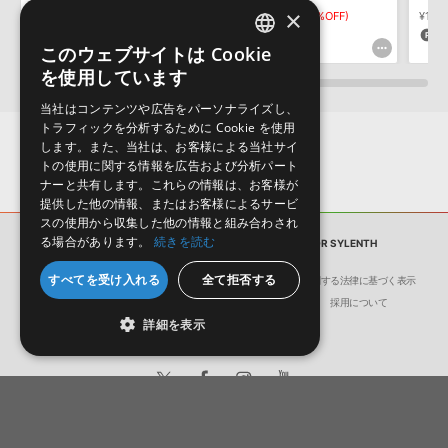
しかねます。
×
¥8,338
¥3,454
¥1,727(50%OFF)
¥1,9
250pt
86pt
9
このウェブサイトは Cookie
ENGLISH
を使用しています
JAPANESE
当社はコンテンツや広告をパーソナライズし、
トラフィックを分析するために Cookie を使用
します。また、当社は、お客様による当社サイ
トの使用に関する情報を広告および分析パート
ナーと共有します。これらの情報は、お客様が
提供した他の情報、またはお客様によるサービ
スの使用から収集した他の情報と組み合わされ
る場合があります。
続きを読む
サンプルパック
EDM PROGRESSIVE 3 FOR SYLENTH
すべてを受け入れる
全て拒否する
会社概要
環境保護（CSR）への取り組み
特定商取引に関する法律に基づく表示
サイト動作環境
利用規約
個人情報の保護について
採用について
詳細を表示
日本語
English
© Crypton Future Media, INC.