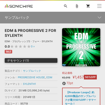
search
attach_file
shopping_cart
サンプルパック
EDM & PROGRESSIVE 2 FOR
初音ミク NT
鏡音リン・レン V4X
巡音ルカ V4X
MEIKO V3
製品一覧
ソフト音源 »
SYLENTH
KAITO V3
VOCALOID
TOONTRACK
SPITFIRE AUDIO
EDM・プログレッシブ2・フォー・SYLENTH
VIENNA
EZ DRUMMER 3
SERUM
ライセンスフリーBGM
★★★★★
0.0
0
»
プラグイン・エフェクト »
サンプルパックを試そう
ボーカル抜き出し
DUBSTEP
ジャンル
キャンペーン »
SALE
ELECTRONICA
EDM
TRANCE
MUTANT
ROUTER.FM
デモサウンド(1)
SONOCA
サンプルパック »
特集 »
製品サポート情報 »
メーカー
製品カテゴリ
サンプルパック
税込価格
ソフト音源
プラグイン・エフェクト
サンプルパック
¥1,457
ソフトウェア／ツール »
50%OFF
ジャンル
PROGRESSIVE HOUSE
,
EDM
¥2,915
ニュースレター »
DTMガイド »
ソフトウェア／ツール
DAW
効果音
BGM
72pt
フォーマット
SYLENTH1
音楽カード
製作サービス
フォーマット
DLサイズ
20 MB (20,996,245 byte)
DAW »
【Producer Loops】約
SONICWIREブログ »
FAQ »
4,000製品のサンプルパッ
リリース時期
2014年1月
楽曲配信流通
サービス
クが最大50%OFF！サマー
ランキング
商品コード
95719
セール！