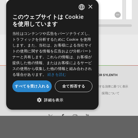
しかねます。
×
¥3,421
171pt
このウェブサイトは Cookie
ENGLISH
を使用しています
JAPANESE
当社はコンテンツや広告をパーソナライズし、
トラフィックを分析するために Cookie を使用
します。また、当社は、お客様による当社サイ
トの使用に関する情報を広告および分析パート
ナーと共有します。これらの情報は、お客様が
提供した他の情報、またはお客様によるサービ
スの使用から収集した他の情報と組み合わされ
る場合があります。
続きを読む
サンプルパック
EDM & PROGRESSIVE 2 FOR SYLENTH
すべてを受け入れる
全て拒否する
会社概要
環境保護（CSR）への取り組み
特定商取引に関する法律に基づく表示
サイト動作環境
利用規約
個人情報の保護について
採用について
詳細を表示
日本語
English
© Crypton Future Media, INC.