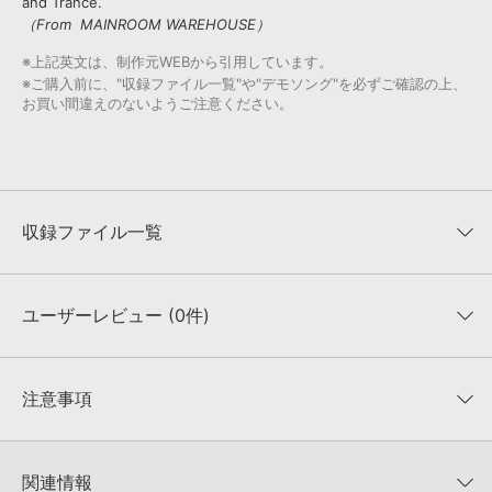
and Trance.
（From MAINROOM WAREHOUSE）
※上記英文は、制作元WEBから引用しています。
※ご購入前に、"収録ファイル一覧"や"デモソング"を必ずご確認の上、
お買い間違えのないようご注意ください。
収録ファイル一覧
ユーザーレビュー (0件)
収録ファイル一覧
平均評価
0
★★★★★
注意事項
0
件の評価
KONTAKTフォーマットについて：
サンプルパック製品の
★5
0%
KONTAKTフォーマットは、
製品版KONTAKT（別売）
に読み込ん
関連情報