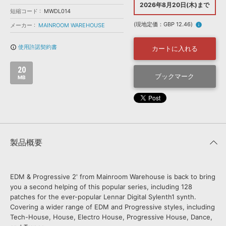
効果音 »
2026年8月20日(木)まで
お問い合わせ »
短縮コード
MWDL014
無償のサウンド
管理ソフト
(現地定価：GBP 12.46)
info
メーカー
MAINROOM WAREHOUSE
BGM »
次世代型
ボーカル・エディタ
使用許諾契約書
info_outline
カートに入れる
20
APS
ブックマーク
映像のBGM・
セリフを音声分離
MB
SLS
音素材の制作・
ライセンス提供
製品概要
EDM & Progressive 2' from Mainroom Warehouse is back to bring
you a second helping of this popular series, including 128
patches for the ever-popular Lennar Digital Sylenth1 synth.
Covering a wider range of EDM and Progressive styles, including
Tech-House, House, Electro House, Progressive House, Dance,