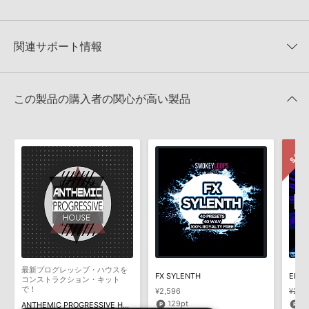
★4
0%
でお使いいただけます。無償版のKONTAKT PLAYERではお使いい
★3
0%
ただけませんので、ご注意ください。また、「ライブラリ・タブ」
【Producer Loops】約4,000タイトルのサンプルパックが最大
★2
0%
への表示にも対応しておりません。
50%OFF！サマーセール！
★1
0%
関連サポート情報
4GBを超えるデータに関するご注意：
FAT32でフォーマットされた
MAINROOM WAREHOUSE 製品一覧
HDDには、1ファイル4GBを超えるデータを格納することができま
レビューをもっと見る »
せん。データ容量が4GBを超えるダウンロード製品をご購入いただ
EDM & PROGRESSIVE 2 FOR SYLENTHのサポート情報
LennarDigital社「Sylenth1」のプリセット追加方法
きます際には、NTFSやHFS＋でフォーマットされたHDDをご用意
この製品の購入者の関心が高い製品
いただく必要がございます。
2022.06.06
製品の購入手続き完了後、受注確認メールとシリアルナンバーをお
マークのついた情報は、該当する製品のご購入ユーザー様専用となって
知らせするメールの2通が送信されます。メールに記載されており
おります。ご覧頂くには、該当する製品をご購入頂く必要がございます。
ます説明に沿って、製品のダウンロード／導入を行って下さい。
サンプルパック製品には、原則として日本語版操作マニュアルをご
EDM & PROGRESSIVE 2 FOR SYLENTHのサポート情報
用意しておりません。ご購入後のご不明点や詳細に関するお問い合
わせなどは
テクニカルサポート
までご連絡ください。
デモソングは、製品収録サウンドを使ってできることを紹介するた
めのデモンストレーション用の楽曲です。原則として、デモソング
そのものをお使いいただくことはできません。また、デモソングを
構成する全てのサウンドが、サンプルパックに含まれていることを
最新プログレッシブ・ハウスを
FX SYLENTH
保証するものではありません。
コンストラクション・キット
で！
¥2,596
¥2,2
ダウンロード製品という性質上、一切の返品・返金はお受け付け致
129pt
5
ANTHEMIC PROGRESSIVE HOUSE