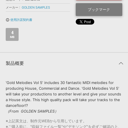
効果音 »
お問い合わせ »
メーカー
GOLDEN SAMPLES
無償のサウンド
管理ソフト
ブックマーク
BGM »
使用許諾契約書
info_outline
次世代型
ボーカル・エディタ
4
MB
APS
映像のBGM・
セリフを音声分離
SLS
音素材の制作・
ライセンス提供
製品概要
'Gold Melodies Vol 5' includes 30 fantastic MIDI melodies for
producing House, Commercial and Dance. 'Gold Melodies Vol 5'
will take your productions to another level and give your sounds
a House style. This high quality pack will take your tracks to the
dancefloor!?
（From GOLDEN SAMPLES）
※上記英文は、制作元WEBから引用しています。
※ご購入前に、"収録ファイル一覧"や"デモソング"を必ずご確認の上、