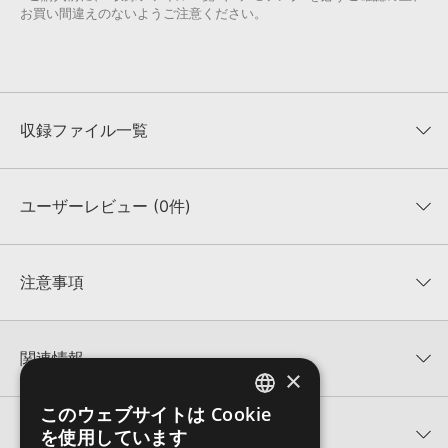
お買い間違えのないようご注意ください。
収録ファイル一覧
ユーザーレビュー (0件)
収録ファイル一覧
平均評価
0
★★★★★
注意事項
0
件の評価
KONTAKTフォーマットについて：
サンプルパック製品の
★5
0%
KONTAKTフォーマットは、
製品版KONTAKT（別売）
に読み込ん
関連情報
★4
0%
でお使いいただけます。無償版のKONTAKT PLAYERではお使いい
×
★3
0%
ただけませんので、ご注意ください。また、「ライブラリ・タブ」
GOLDEN SAMPLES 製品一覧
★2
0%
への表示にも対応しておりません。
このウェブサイトは Cookie
ENGLISH
★1
0%
関連サポート情報
を使用しています
GOLD MELODIES VOL 5のサポート情報
4GBを超えるデータに関するご注意：
FAT32でフォーマットされた