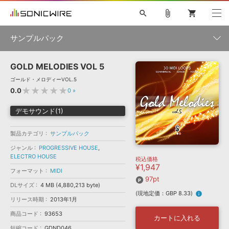
search
attach_file
shopping_cart
サンプルパック
GOLD MELODIES VOL 5
初音ミク NT
鏡音リン・レン V4X
巡音ルカ V4X
MEIKO V3
製品一覧
ソフト音源 »
ゴールド・メロディーVOL.5
KAITO V3
VOCALOID
TOONTRACK
SPITFIRE AUDIO
★★★★★
0.0
0
»
VIENNA
EZ DRUMMER 3
SERUM
ライセンスフリーBGM
プラグイン・エフェクト »
サンプルパックを試そう
ボーカル抜き出し
DUBSTEP
ジャンル
デモサウンド(1)
キャンペーン »
ELECTRONICA
EDM
TRANCE
MUTANT
ROUTER.FM
製品カテゴリ
サンプルパック
SONOCA
サンプルパック »
特集 »
製品サポート情報 »
メーカー
ジャンル
PROGRESSIVE HOUSE
,
ELECTRO HOUSE
税込価格
ソフト音源
プラグイン・エフェクト
サンプルパック
¥1,947
ソフトウェア／ツール »
フォーマット
MIDI
ニュースレター »
DTMガイド »
97pt
ソフトウェア／ツール
DAW
効果音
BGM
音楽カード
製作サービス
DLサイズ
4 MB (4,880,213 byte)
フォーマット
(現地定価：GBP 8.33)
info
DAW »
リリース時期
2013年1月
SONICWIREブログ »
FAQ »
商品コード
93653
楽曲配信流通
サービス
カートに入れる
ランキング
短縮コード
GDND046