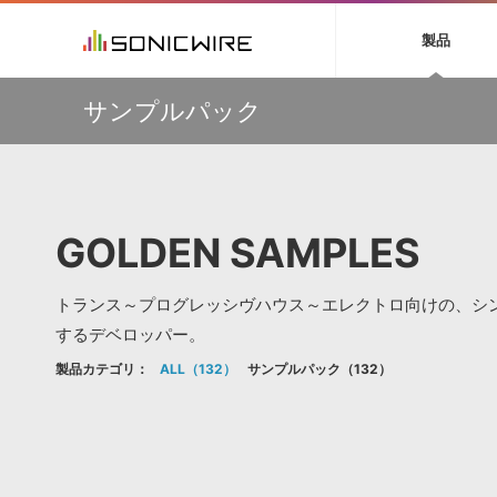
初音ミク NT
鏡音リン・レン V
製品
EZ DRUMMER 3
SERUM
ラ
ソフト音源 »
キャンペーン »
製品サポート情報 »
プラグ
特集 »
DTMガ
サンプルパック
音楽ダウンロードカード製作サービス
独立系ミ
ソフト音源
プラグ
製品一覧
【50％OFF】Soundiron 期間限定セール！人気のクワイ
VOCALOID4 ENGINE製品サポート
製品一覧
特集一覧
DTM初心
ービス
ヤ音源、ストリングス音源が特別価格！
EZ DRUMMER ENGINE製品サポート
楽器＆カテゴリ
カテゴリ
インタビ
サンプル
Audiomodern Summer Sale！全製品35％OFF！
KONTAKT PLAYER 5製品サポート
メーカー
メーカー
TIPS記事
万物を創造するシンセ『Avenger 2』や拡張音源が
VIENNA INSTRUMENTS製品サポート
バーチャルシ
33％OFF！Vengeance Soundサマーセール！
エンジン
ランキン
APS
SLS
GOLDEN SAMPLES
サウンド・ラ
【AudioThing】古典的なラテン・サウンドを収録した
ランキング
『LATIN PERCUSSION』が51％OFF！
オーディオ・
BGMやセリフの抽出・削除を実現する音声
製品の仕様
【HEAVYOCITY】サマーセール Reloaded！シネマティ
サンプルパッ
分離サービス
規制作・
ック音源 / エフェクト最大75%OFF！
トランス～プログレッシヴハウス～エレクトロ向けの、シン
DAW »
効果音 
するデベロッパー。
製品カテゴリ：
ALL
132
サンプルパック
132
Ableton Live
製品一覧
Bitwig
カテゴリ
Cubase
メーカー
FL Studio
ランキン
SoundBridge
シングル