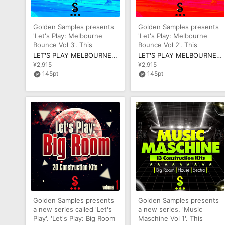
Golden Samples presents
Golden Samples presents
'Let's Play: Melbourne
'Let's Play: Melbourne
Bounce Vol 3'. This
Bounce Vol 2'. This
product includes six
product includes six
LET'S PLAY MELBOURNE BOUNCE VOL 3
LET'S PLAY MELBOURNE BOUNCE VOL 2
fantastic Co
fantastic Co
¥2,915
¥2,915
145pt
145pt
Golden Samples presents
Golden Samples presents
a new series called 'Let's
a new series, 'Music
Play'. 'Let's Play: Big Room
Maschine Vol 1'. This