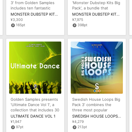
3' from Golden Samples
'Monster Dubstep Kits Big
includes ten fantastic
Pack', a bundle that
Construction Kits for
includes Construction Kits
MONSTER DUBSTEP KITS VOL 3
MONSTER DUBSTEP KITS BIG PACK
produci
an
¥3,300
¥7,975
165pt
398pt
Golden Samples presents
Swedish House Loops Big
'Ultimate Dance Vol 1', a
Pack 3' combines the
collection that includes 30
three most popular
holiday tunes in MIDI
Golden Samples House
ULTIMATE DANCE VOL 1
SWEDISH HOUSE LOOPS BIG PACK 3
MIDI packs. You
¥1,947
¥4,279
97pt
213pt