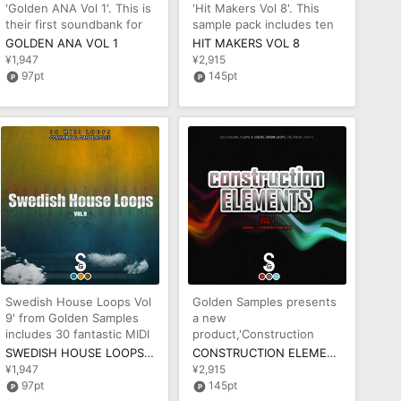
'Golden ANA Vol 1'. This is
'Hit Makers Vol 8'. This
their first soundbank for
sample pack includes ten
the very popular ANA S
Construction Kits for prod
GOLDEN ANA VOL 1
HIT MAKERS VOL 8
¥1,947
¥2,915
97pt
145pt
Swedish House Loops Vol
Golden Samples presents
9' from Golden Samples
a new
includes 30 fantastic MIDI
product,'Construction
melodies inspired by chart
Elements Vol 1'.
SWEDISH HOUSE LOOPS VOL 9
CONSTRUCTION ELEMENTS VOL 1
'Construction Elements
¥1,947
¥2,915
Vol 1' i
97pt
145pt