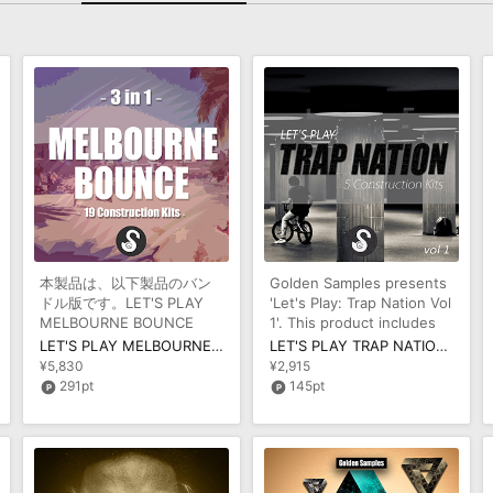
本製品は、以下製品のバン
Golden Samples presents
ドル版です。LET'S PLAY
'Let's Play: Trap Nation Vol
MELBOURNE BOUNCE
1'. This product includes
VOL 3LET'S PLAY
five fantastic Constr
LET'S PLAY MELBOURNE BOUNCE 3-IN-1
LET'S PLAY TRAP NATION VOL 1
MELBOURNE BOUNCE
¥5,830
¥2,915
VOL 2LET'S PLAY MELBO
291pt
145pt