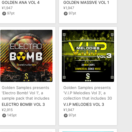
the very popular ANA Synt
product includes 32
GOLDEN ANA VOL 4
GOLDEN MASSIVE VOL 1
fantastic NI
¥1,947
¥1,947
97pt
97pt
Golden Samples presents
Golden Samples presents
'Electro Bomb! Vol 1', a
'V.I.P Melodies Vol 3', a
sample pack that includes
collection that includes 30
Construction Kits inspire
holiday tunes in MIDI
ELECTRO BOMB! VOL 3
V.I.P MELODIES VOL 3
¥2,915
¥1,947
145pt
97pt