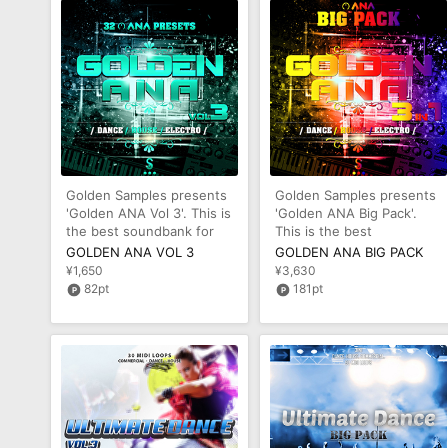
Golden Samples presents
Golden Samples presents
'Golden ANA Vol 3'. This is
'Golden ANA Big Pack'.
the best soundbank for
This is the best
the very popular ANA Synt
soundbank for the very
GOLDEN ANA VOL 3
GOLDEN ANA BIG PACK
popular ANA S
¥1,650
¥3,630
82pt
181pt