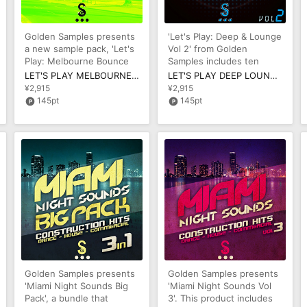
Golden Samples presents
'Let's Play: Deep & Lounge
a new sample pack, 'Let's
Vol 2' from Golden
Play: Melbourne Bounce
Samples includes ten
Vol 1'. This product includ
fantastic House
LET'S PLAY MELBOURNE BOUNCE VOL 1
LET'S PLAY DEEP LOUNGE VOL 2
Construction Kits
¥2,915
¥2,915
145pt
145pt
Golden Samples presents
Golden Samples presents
'Miami Night Sounds Big
'Miami Night Sounds Vol
Pack', a bundle that
3'. This product includes