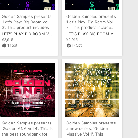
Golden Samples presents
Golden Samples presents
'Let's Play: Big Room Vol
'Let's Play: Big Room Vol
3'. This product includes
2'. This product includes
six fantastic Constructi
eight fantastic Constru
LET'S PLAY BIG ROOM VOL 3
LET'S PLAY BIG ROOM VOL 2
¥2,915
¥2,915
145pt
145pt
Golden Samples presents
Golden Samples presents
'Golden ANA Vol 4'. This is
a new series, 'Golden
the best soundbank for
Massive Vol 1'. This