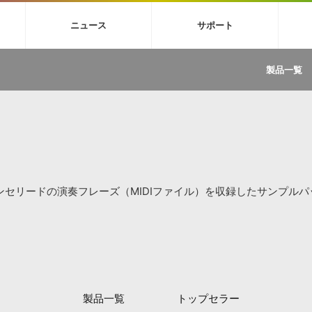
4X
巡音ルカ V4X
MEIKO V3
KAITO V3
VOCALOID
TOONTRA
ニュース
サポート
イセンスフリーBGM
サンプルパックを試そう
ボーカル抜き出し
DU
FAQ »
イン・エフェクト »
イド »
サンプルパック »
ニュースレター »
TRANCE
MUTANT
ROUTER.FM
SONOCA
製品一覧
サウンド素材の効率的な一元管理
ュージシャン向けの楽曲配信流通サ
Piapro Studio / Vocaloid4関連
イン・エフェクト
サンプルパック
ソフトウェア／ツール
DA
償ソフトウェア
者ガイド
製品一覧
バックナンバー一覧
初音ミク V4X関連
ュー一覧
パックを体験してみよう
ジャンル
購読のお申し込み
EZdrummer 3関連
一覧
メーカー
VIENNA関連
ンガー・ラインナップ
グ
フォーマット
イセンシング・サービス
オンラインストアガイド
ランキング
プロセッシング・サービス
ヘルプ
や要件に応じたBGM/効果音の新
クを試そう！
ライセンス提供
セリードの演奏フレーズ（MIDIファイル）を収録したサンプルパ
BGM »
»
製品一覧
ジャンル
メーカー
ランキング
グ
製品一覧
トップセラー
シングルBGM
効果音