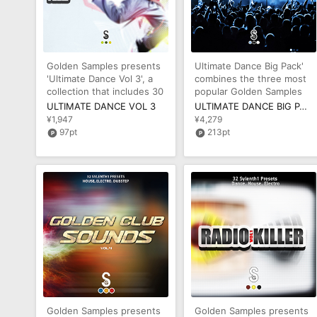
Golden Samples presents
Ultimate Dance Big Pack'
'Ultimate Dance Vol 3', a
combines the three most
collection that includes 30
popular Golden Samples
holiday tunes in MIDI
House MIDI packs. You'll
ULTIMATE DANCE VOL 3
ULTIMATE DANCE BIG PACK
get
¥1,947
¥4,279
97pt
213pt
Golden Samples presents
Golden Samples presents