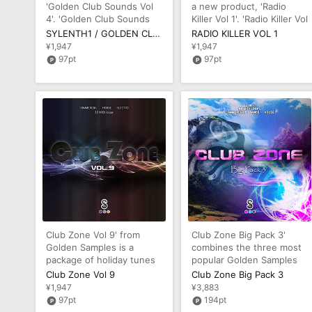
'Golden Club Sounds Vol
a new product, 'Radio
4'. 'Golden Club Sounds
Killer Vol 1'. 'Radio Killer Vol
Vol 4' includes 32
1' includes 32 fantas
SYLENTH1 / GOLDEN CLUB SOUNDS VOL 4
RADIO KILLER VOL 1
fantastic
¥1,947
¥1,947
97pt
97pt
Club Zone Vol 9' from
Club Zone Big Pack 3'
Golden Samples is a
combines the three most
package of holiday tunes
popular Golden Samples
in MIDI format, perfect for
House MIDI packs. You'll
Club Zone Vol 9
Club Zone Big Pack 3
produ
get 90
¥1,947
¥3,883
97pt
194pt