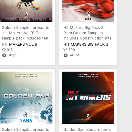
Golden Samples presents
Hit Makers Big Pack 3'
'Hit Makers Vol 9'. This
from Golden Samples
sample pack includes ten
includes Construction Kits
Construction Kits for prod
and MIDI loops inspired by
HIT MAKERS VOL 9
HIT MAKERS BIG PACK 3
cha
¥2,915
¥6,809
145pt
340pt
Golden Samples presents
Golden Samples presents