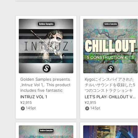
Golden Samples presents
Kygoにインスパイアされた
,Intruz Vol 1,. This product
チルいサウンドを収録した5
includes five fantastic
つのコンストラクションキ
Construction Kits inspi
ット集
INTRUZ VOL 1
LET'S PLAY: CHILLOUT VOL 2
¥2,915
¥2,915
145pt
145pt