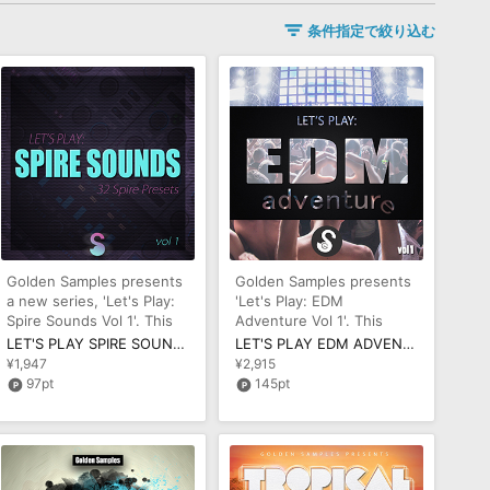
条件指定で絞り込む
Golden Samples presents
Golden Samples presents
a new series, 'Let's Play:
'Let's Play: EDM
Spire Sounds Vol 1'. This
Adventure Vol 1'. This
product includes 32 fan
product includes five
LET'S PLAY SPIRE SOUNDS VOL 1
LET'S PLAY EDM ADVENTURE VOL 1
fantastic Cons
¥1,947
¥2,915
97pt
145pt