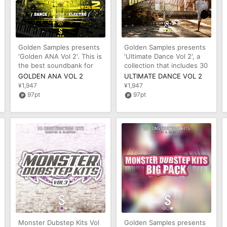
Golden Samples presents
Golden Samples presents
'Golden ANA Vol 2'. This is
'Ultimate Dance Vol 2', a
the best soundbank for
collection that includes 30
the very popular ANA Synt
holiday tunes in MIDI
GOLDEN ANA VOL 2
ULTIMATE DANCE VOL 2
¥1,947
¥1,947
97pt
97pt
Monster Dubstep Kits Vol
Golden Samples presents