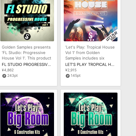
Golden Samples presents
'Let's Play: Tropical House
'FL Studio: Progressive
Vol 1' from Golden
House Vol 1'. This product
Samples includes six
includes Project and Stem
fantastic Construction Kits
FL STUDIO PROGRESSIVE HOUSE VOL 1
LET'S PLAY TROPICAL HOUSE VOL 1
pack
¥4,862
¥2,915
243pt
145pt