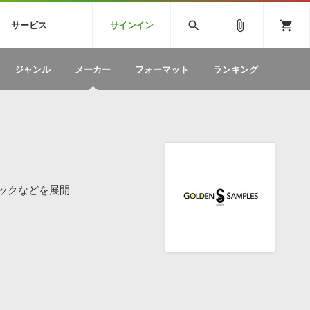
CK
SPITFIRE AUDIO
VIENNA
search
attach_file
shopping_cart
サービス
サインイン
BSTEP
ELECTRONICA
EDM
ソフトウェア／ツール »
SONICWIREブログ »
お問い合わせ »
ジャンル
メーカー
フォーマット
ランキング
のための無
ボーカルパートの制作が自由自在な、次世代
W
効果音
BGM
型ボーカル・エディタ
製品一覧
テクニカルサポート窓口
カテゴリ
製品購入前のご質問・ご相談
メーカー
ランキング
ックなどを展開