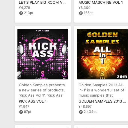
Vol 1' is the first
product includes 13
LET'S PLAY BIG ROOM VOL 1
MUSIC MASCHINE VOL 1
fantastic Con
¥4,279
¥3,300
213pt
165pt
Golden Samples presents
Golden Samples 2013 All-
a new series of products,
in-1' is a wonderful set of
'Kick Ass Vol 1'. 'Kick Ass
music samples that
Vol 1' contains 100 ki
includes all the Golden
KICK ASS VOL 1
GOLDEN SAMPLES 2013 ALL-IN-1
Sampl
¥1,947
¥48,697
97pt
2,434pt