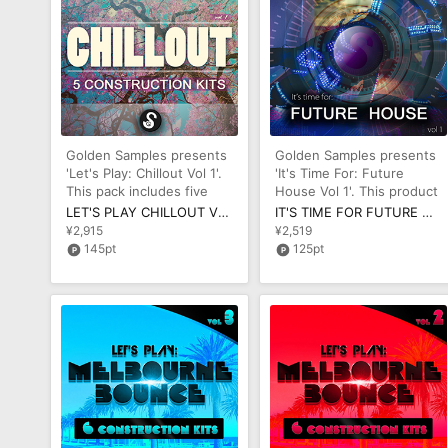
Golden Samples presents
Golden Samples presents
'Let's Play: Chillout Vol 1'.
'It's Time For: Future
This pack includes five
House Vol 1'. This product
Construction Kits pack
includes five fantastic Co
LET'S PLAY CHILLOUT VOL 1
IT'S TIME FOR FUTURE HOUSE VOL 1
¥2,915
¥2,519
145pt
125pt