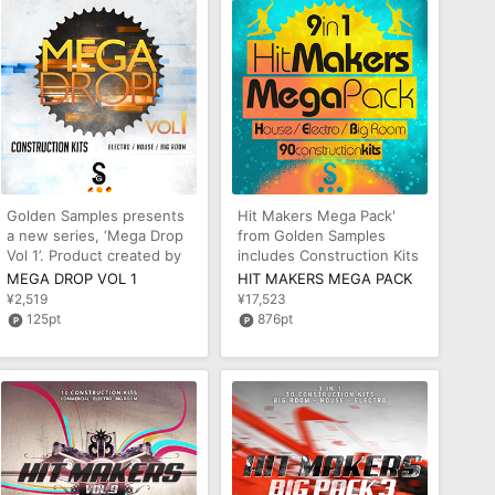
Golden Samples presents
Hit Makers Mega Pack'
a new series, ‘Mega Drop
from Golden Samples
Vol 1’. Product created by
includes Construction Kits
Hollywood, talented musi
and MIDI loops inspired by
MEGA DROP VOL 1
HIT MAKERS MEGA PACK
char
¥2,519
¥17,523
125pt
876pt