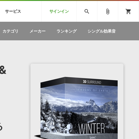
CK
SPITFIRE AUDIO
VIENNA
search
attach_file
shopping_cart
サービス
サインイン
BSTEP
ELECTRONICA
EDM
ソフトウェア／ツール »
SONICWIREブログ »
お問い合わせ »
カテゴリ
メーカー
ランキング
シングル効果音
のための無
ボーカルパートの制作が自由自在な、次世代
W
効果音
BGM
型ボーカル・エディタ
製品一覧
テクニカルサポート窓口
カテゴリ
製品購入前のご質問・ご相談
メーカー
ランキング
&
る