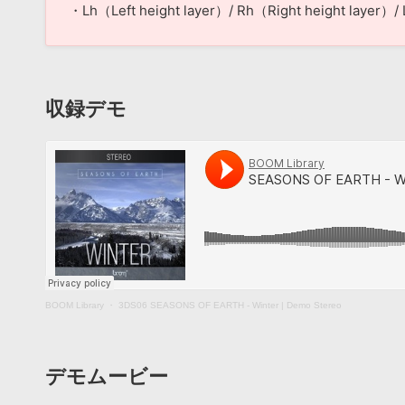
・Lh（Left height layer）/ Rh（Right height layer）/
収録デモ
BOOM Library
・
3DS06 SEASONS OF EARTH - Winter | Demo Stereo
デモムービー