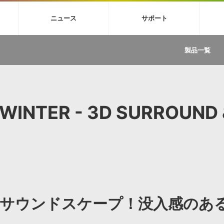
4X
巡音ルカ V4X
MEIKO V3
KAITO V3
VOCALOID
TOONTRA
ニュース
サポート
イセンスフリーBGM
サンプルパックを試そう
ボーカル抜き出し
DU
FAQ »
イン・エフェクト »
イド »
サンプルパック »
ニュースレター »
TRANCE
MUTANT
ROUTER.FM
SONOCA
製品一覧
サウンド素材の効率的な一元管理
ュージシャン向けの楽曲配信流通サ
Piapro Studio / Vocaloid4関連
イン・エフェクト
サンプルパック
ソフトウェア／ツール
DA
償ソフトウェア
者ガイド
製品一覧
バックナンバー一覧
初音ミク V4X関連
ュー一覧
パックを体験してみよう
ジャンル
購読のお申し込み
EZdrummer 3関連
一覧
メーカー
VIENNA関連
ンガー・ラインナップ
グ
フォーマット
 WINTER - 3D SURROUND 
イセンシング・サービス
オンラインストアガイド
ランキング
プロセッシング・サービス
ヘルプ
や要件に応じたBGM/効果音の新
クを試そう！
ライセンス提供
BGM »
»
製品一覧
ジャンル
メーカー
サウンドスケープ！没入感のあ
ランキング
グ
シングルBGM
効果音