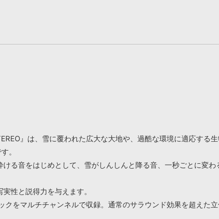
SURROUND & STEREO』は、雪に覆われた広大な大地や、過酷な環
です。
砕ける音をはじめとして、雪がしんしんと降る音、一秒ごとに変わ
写実性と説得力を与えます。
のトラックをマルチチャンネルで収録。通常のサラウンド効果を超え