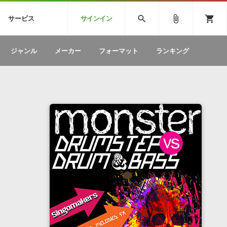
CK
SPITFIRE AUDIO
VIENNA
search
attach_file
shopping_cart
サービス
サインイン
BSTEP
ELECTRONICA
EDM
ソフトウェア／ツール »
SONICWIREブログ »
お問い合わせ »
ジャンル
メーカー
フォーマット
ランキング
のための無
ボーカルパートの制作が自由自在な、次世代
W
効果音
BGM
型ボーカル・エディタ
製品一覧
テクニカルサポート窓口
カテゴリ
製品購入前のご質問・ご相談
メーカー
ランキング