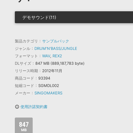
デモサウンド(11)
製品カテゴリ
サンプルパック
ジャンル
DRUM'N'BASS/JUNGLE
フォーマット
WAV
,
REX2
DLサイズ
847 MB (889,187,783 byte)
リリース時期
2012年11月
商品コード
93394
短縮コード
SGMDL002
メーカー
SINGOMAKERS
使用許諾契約書
info_outline
847
MB