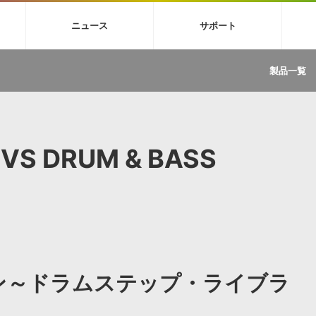
4X
巡音ルカ V4X
MEIKO V3
KAITO V3
VOCALOID
TOONTRA
ニュース
サポート
イセンスフリーBGM
サンプルパックを試そう
ボーカル抜き出し
DU
FAQ »
イン・エフェクト »
イド »
サンプルパック »
ニュースレター »
TRANCE
MUTANT
ROUTER.FM
SONOCA
製品一覧
サウンド素材の効率的な一元管理
ュージシャン向けの楽曲配信流通サ
Piapro Studio / Vocaloid4関連
イン・エフェクト
サンプルパック
ソフトウェア／ツール
DA
償ソフトウェア
者ガイド
製品一覧
バックナンバー一覧
初音ミク V4X関連
ュー一覧
パックを体験してみよう
ジャンル
購読のお申し込み
EZdrummer 3関連
一覧
メーカー
VIENNA関連
ンガー・ラインナップ
グ
フォーマット
VS DRUM & BASS
イセンシング・サービス
オンラインストアガイド
ランキング
プロセッシング・サービス
ヘルプ
や要件に応じたBGM/効果音の新
クを試そう！
ライセンス提供
BGM »
»
製品一覧
ジャンル
ラムン～ドラムステップ・ライブラ
メーカー
ランキング
グ
シングルBGM
効果音