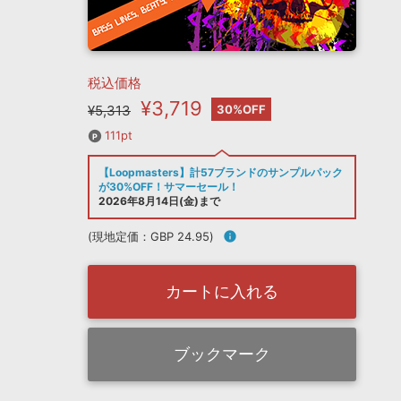
税込価格
¥3,719
¥5,313
30%OFF
111pt
【Loopmasters】計57ブランドのサンプルパック
が30%OFF！サマーセール！
2026年8月14日(金)まで
(現地定価：GBP 24.95)
info
カートに入れる
ブックマーク