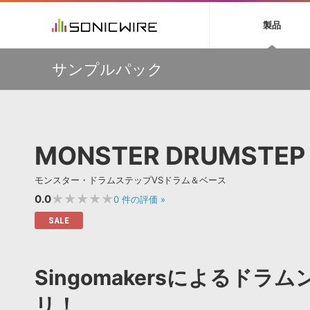
初音ミク NT
鏡音リン・レン V
製品
EZ DRUMMER 3
SERUM
ラ
ソフト音源 »
キャンペーン »
製品サポート情報 »
プラグ
特集 »
DTMガ
サンプルパック
音楽ダウンロードカード製作サービス
独立系ミ
ソフト音源
プラグ
製品一覧
【50％OFF】Soundiron 期間限定セール！人気のクワイ
VOCALOID4 ENGINE製品サポート
製品一覧
特集一覧
DTM初心
ービス
ヤ音源、ストリングス音源が特別価格！
EZ DRUMMER ENGINE製品サポート
楽器＆カテゴリ
カテゴリ
インタビ
サンプル
Audiomodern Summer Sale！全製品35％OFF！
KONTAKT PLAYER 5製品サポート
メーカー
メーカー
TIPS記事
万物を創造するシンセ『Avenger 2』や拡張音源が
VIENNA INSTRUMENTS製品サポート
バーチャルシ
33％OFF！Vengeance Soundサマーセール！
エンジン
ランキン
APS
SLS
MONSTER DRUMSTEP 
サウンド・ラ
【AudioThing】古典的なラテン・サウンドを収録した
ランキング
『LATIN PERCUSSION』が51％OFF！
オーディオ・
BGMやセリフの抽出・削除を実現する音声
製品の仕様
【HEAVYOCITY】サマーセール Reloaded！シネマティ
サンプルパッ
モンスター・ドラムステップVSドラム＆ベース
分離サービス
規制作・
ック音源 / エフェクト最大75%OFF！
★★★★★
0.0
0
件の評価
»
DAW »
効果音 
SALE
Ableton Live
製品一覧
Bitwig
カテゴリ
Singomakersによるド
Cubase
メーカー
FL Studio
ランキン
リ！
SoundBridge
シングル