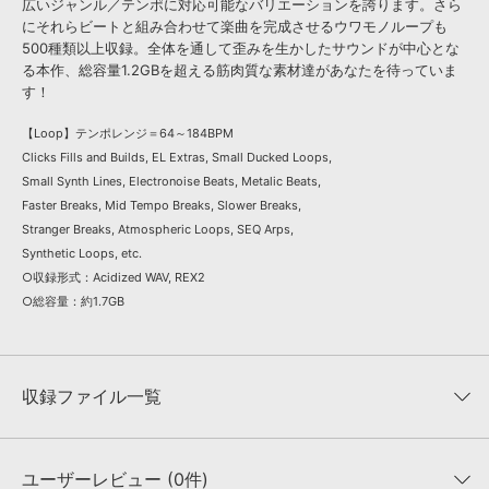
広いジャンル／テンポに対応可能なバリエーションを誇ります。さら
にそれらビートと組み合わせて楽曲を完成させるウワモノループも
500種類以上収録。全体を通して歪みを生かしたサウンドが中心とな
る本作、総容量1.2GBを超える筋肉質な素材達があなたを待っていま
す！
【Loop】テンポレンジ＝64～184BPM
Clicks Fills and Builds, EL Extras, Small Ducked Loops,
Small Synth Lines, Electronoise Beats, Metalic Beats,
Faster Breaks, Mid Tempo Breaks, Slower Breaks,
Stranger Breaks, Atmospheric Loops, SEQ Arps,
Synthetic Loops, etc.
○収録形式：Acidized WAV, REX2
○総容量：約1.7GB
収録ファイル一覧
ユーザーレビュー (0件)
収録ファイル一覧