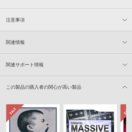
平均評価
0
★★★★★
注意事項
0
件の評価
KONTAKTフォーマットについて：
サンプルパック製品の
★5
0%
KONTAKTフォーマットは、
製品版KONTAKT（別売）
に読み込ん
関連情報
★4
0%
でお使いいただけます。無償版のKONTAKT PLAYERではお使いい
★3
0%
ただけませんので、ご注意ください。また、「ライブラリ・タブ」
Push Button Bang 製品一覧
★2
0%
への表示にも対応しておりません。
★1
0%
関連サポート情報
URBAN TECHOLOGIESのサポート情報
4GBを超えるデータに関するご注意：
FAT32でフォーマットされた
HDDには、1ファイル4GBを超えるデータを格納することができま
レビューをもっと見る »
せん。データ容量が4GBを超えるダウンロード製品をご購入いただ
Reason Studios社「Reason」及び関連ソフトでのプリセット追
きます際には、NTFSやHFS＋でフォーマットされたHDDをご用意
この製品の購入者の関心が高い製品
加方法
いただく必要がございます。
2022.06.06
製品の購入手続き完了後、受注確認メールとシリアルナンバーをお
知らせするメールの2通が送信されます。メールに記載されており
マークのついた情報は、該当する製品のご購入ユーザー様専用となって
ます説明に沿って、製品のダウンロード／導入を行って下さい。
おります。ご覧頂くには、該当する製品をご購入頂く必要がございます。
サンプルパック製品には、原則として日本語版操作マニュアルをご
用意しておりません。ご購入後のご不明点や詳細に関するお問い合
URBAN TECHOLOGIESのサポート情報
わせなどは
テクニカルサポート
までご連絡ください。