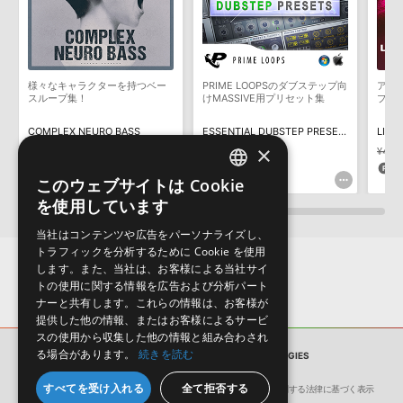
デモソングは、製品収録サウンドを使ってできることを紹介するた
めのデモンストレーション用の楽曲です。原則として、デモソング
そのものをお使いいただくことはできません。また、デモソングを
構成する全てのサウンドが、サンプルパックに含まれていることを
様々なキャラクターを持つベー
PRIME LOOPSのダブステップ向
アン
保証するものではありません。
スループ集！
けMASSIVE用プリセット集
プを
ダウンロード製品という性質上、一切の返品・返金はお受け付け致
COMPLEX NEURO BASS
ESSENTIAL DUBSTEP PRESETS FOR MASSIVE
LIQU
しかねます。
×
¥4,246
¥2,972(30%OFF)
¥3,179
¥4,8
89pt
158pt
1
このウェブサイトは Cookie
ENGLISH
を使用しています
JAPANESE
当社はコンテンツや広告をパーソナライズし、
トラフィックを分析するために Cookie を使用
します。また、当社は、お客様による当社サイ
トの使用に関する情報を広告および分析パート
ナーと共有します。これらの情報は、お客様が
提供した他の情報、またはお客様によるサービ
スの使用から収集した他の情報と組み合わされ
る場合があります。
続きを読む
サンプルパック
URBAN TECHOLOGIES
すべてを受け入れる
全て拒否する
会社概要
環境保護（CSR）への取り組み
特定商取引に関する法律に基づく表示