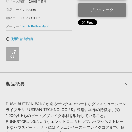
効果音 »
リリース時期
2009年11月
お問い合わせ »
無償のサウンド
管理ソフト
ブックマーク
商品コード
90094
BGM »
短縮コード
PBBD002
メーカー
Push Button Bang
次世代型
ボーカル・エディタ
使用許諾契約書
info_outline
APS
映像のBGM・
セリフを音声分離
1.7
GB
SLS
音素材の制作・
ライセンス提供
製品概要
PUSH BUTTON BANGが送るデジタルでハードなダンスミュージック
ライブラリ『URBAN TECHNOLOGIES』登場。本作の特徴は、実に
1,200以上ものビート／ブレイク素材を収録していること。
FUNKSTORUNGのようなエレクトロニカヒップホップからストレー
トなハウスビート、さらにはドラムンベース～ブレイクコアまで、幅