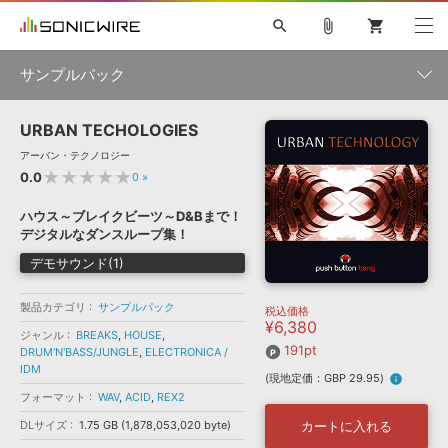
search
attach_file
shopping_cart
サンプルパック
URBAN TECHOLOGIES
初音ミク NT
鏡音リン・レン V4X
巡音ルカ V4X
MEIKO V3
製品一覧
ソフト音源 »
アーバン・テクノロジー
KAITO V3
VOCALOID
TOONTRACK
SPITFIRE AUDIO
★★★★★
0.0
0
»
VIENNA
EZ DRUMMER 3
SERUM
ライセンスフリーBGM
プラグイン・エフェクト »
サンプルパックを試そう
ボーカル抜き出し
DUBSTEP
ジャンル
ハウス～ブレイクビーツ～D&Bまで！
キャンペーン »
デジタルなダンスループ集！
ELECTRONICA
EDM
TRANCE
MUTANT
ROUTER.FM
デモサウンド(1)
SONOCA
サンプルパック »
特集 »
製品サポート情報 »
メーカー
製品カテゴリ
サンプルパック
税込価格
ソフト音源
プラグイン・エフェクト
サンプルパック
¥6,380
ソフトウェア／ツール »
ジャンル
BREAKS
,
HOUSE
,
ニュースレター »
DTMガイド »
191pt
DRUM'N'BASS/JUNGLE
ソフトウェア／ツール
,
ELECTRONICA /
DAW
効果音
BGM
音楽カード
製作サービス
フォーマット
IDM
(現地定価：GBP 29.95)
info
DAW »
フォーマット
SONICWIREブログ »
WAV
,
ACID
,
REX2
FAQ »
楽曲配信流通
サービス
DLサイズ
1.75 GB (1,878,053,020 byte)
カートに入れる
ランキング