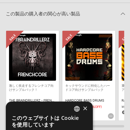
レビューをもっと見る »
せん。データ容量が4GBを超えるダウンロード製品をご購入いただ
GABBA 909のサポート情報
Native Instruments社「Maschine」のサンプルパック追加方法
きます際には、NTFSやHFS＋でフォーマットされたHDDをご用意
この製品の購入者の関心が高い製品
いただく必要がございます。
2022.06.06
製品の購入手続き完了後、受注確認メールとシリアルナンバーをお
知らせするメールの2通が送信されます。メールに記載されており
KONTAKT ライブラリのロード方法（Native Access 非対応製
ます説明に沿って、製品のダウンロード／導入を行って下さい。
品）
サンプルパック製品には、原則として日本語版操作マニュアルをご
2022.01.21
用意しておりません。ご購入後のご不明点や詳細に関するお問い合
わせなどは
テクニカルサポート
までご連絡ください。
マークのついた情報は、該当する製品のご購入ユーザー様専用となって
おります。ご覧頂くには、該当する製品をご購入頂く必要がございます。
デモソングは、製品収録サウンドを使ってできることを紹介するた
めのデモンストレーション用の楽曲です。原則として、デモソング
GABBA 909のサポート情報
そのものをお使いいただくことはできません。また、デモソングを
構成する全てのサウンドが、サンプルパックに含まれていることを
激しく疾走するフレンチコア向
キックサウンドに特化したハー
重低
保証するものではありません。
けサンプルパック！
ドコア向けサンプルパック
ア・
ダウンロード製品という性質上、一切の返品・返金はお受け付け致
THE BRAINDRILLERZ - FRENCHCORE
HARDCORE BASS DRUMS
RAWS
しかねます。
×
¥4,686
¥3,280(30%OFF)
¥2,332
¥1,632(30%OFF)
¥6,3
98pt
48pt
1
このウェブサイトは Cookie
ENGLISH
を使用しています
JAPANESE