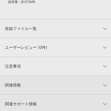
・総容量：約372MB
収録ファイル一覧
ユーザーレビュー (0件)
収録ファイル一覧
平均評価
0
★★★★★
注意事項
0
件の評価
KONTAKTフォーマットについて：
サンプルパック製品の
★5
0%
KONTAKTフォーマットは、
製品版KONTAKT（別売）
に読み込ん
関連情報
★4
0%
でお使いいただけます。無償版のKONTAKT PLAYERではお使いい
★3
0%
ただけませんので、ご注意ください。また、「ライブラリ・タブ」
【Loopmasters】計57ブランドのサンプルパックが30%OFF！サ
★2
0%
への表示にも対応しておりません。
マーセール！
★1
0%
関連サポート情報
4GBを超えるデータに関するご注意：
FAT32でフォーマットされた
INDUSTRIAL STRENGTH 製品一覧
HDDには、1ファイル4GBを超えるデータを格納することができま