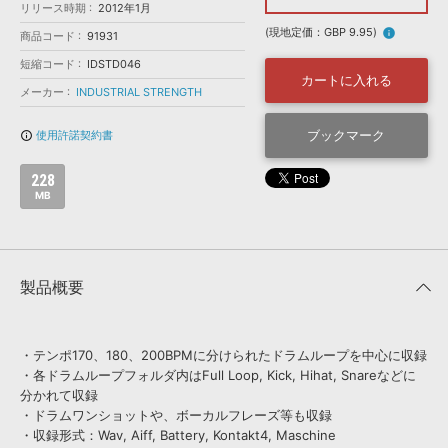
効果音 »
リリース時期
2012年1月
お問い合わせ »
無償のサウンド
管理ソフト
(現地定価：GBP 9.95)
info
商品コード
91931
BGM »
短縮コード
IDSTD046
カートに入れる
次世代型
ボーカル・エディタ
メーカー
INDUSTRIAL STRENGTH
ブックマーク
使用許諾契約書
info_outline
APS
映像のBGM・
セリフを音声分離
228
MB
SLS
音素材の制作・
ライセンス提供
製品概要
・テンポ170、180、200BPMに分けられたドラムループを中心に収録
・各ドラムループフォルダ内はFull Loop, Kick, Hihat, Snareなどに
分かれて収録
・ドラムワンショットや、ボーカルフレーズ等も収録
・収録形式：Wav, Aiff, Battery, Kontakt4, Maschine