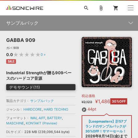
search
attach_file
shopping_cart
サンプルパック
GABBA 909
初音ミク NT
鏡音リン・レン V4X
巡音ルカ V4X
MEIKO V3
製品一覧
ソフト音源 »
ガバ 909
KAITO V3
VOCALOID
TOONTRACK
SPITFIRE AUDIO
★★★★★
0.0
0
»
VIENNA
EZ DRUMMER 3
SERUM
ライセンスフリーBGM
SALE
プラグイン・エフェクト »
サンプルパックを試そう
ボーカル抜き出し
DUBSTEP
ジャンル
キャンペーン »
Industrial Strengthが贈る909ベー
ELECTRONICA
EDM
TRANCE
MUTANT
ROUTER.FM
スのハードコア音源
SONOCA
サンプルパック »
特集 »
デモサウンド(11)
製品サポート情報 »
メーカー
税込価格
ソフト音源
プラグイン・エフェクト
サンプルパック
¥1,486
製品カテゴリ
ソフトウェア／ツール »
サンプルパック
30%OFF
¥2,123
ニュースレター »
DTMガイド »
ソフトウェア／ツール
DAW
効果音
BGM
44pt
ジャンル
HARDCORE
,
HARD TECHNO
音楽カード
製作サービス
フォーマット
フォーマット
WAV
,
AIFF
,
BATTERY
,
DAW »
【Loopmasters】計57ブ
SONICWIREブログ »
MASCHINE
,
KONTAKT (Preview)
FAQ »
ランドのサンプルパックが
楽曲配信流通
サービス
30%OFF！サマーセール！
DLサイズ
228 MB (239,096,544 byte)
ランキング
2026年8月14日(金)まで