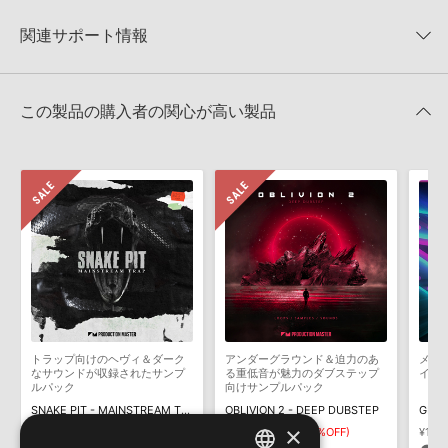
【Producer Loops】約4,000タイトルのサンプルパックが最大
★2
0%
への表示にも対応しておりません。
50%OFF！サマーセール！
★1
0%
関連サポート情報
4GBを超えるデータに関するご注意：
FAT32でフォーマットされた
Producer Loops 製品一覧
HDDには、1ファイル4GBを超えるデータを格納することができま
レビューをもっと見る »
せん。データ容量が4GBを超えるダウンロード製品をご購入いただ
SUPALIFE DUBSTEP DARK EDITIONのサポート情報
MIDI形式サンプルパックの追加方法
きます際には、NTFSやHFS＋でフォーマットされたHDDをご用意
この製品の購入者の関心が高い製品
いただく必要がございます。
2022.06.06
製品の購入手続き完了後、受注確認メールとシリアルナンバーをお
Reason Studios社「Reason」及び関連ソフトでのプリセット追
知らせするメールの2通が送信されます。メールに記載されており
加方法
ます説明に沿って、製品のダウンロード／導入を行って下さい。
2022.06.06
サンプルパック製品には、原則として日本語版操作マニュアルをご
用意しておりません。ご購入後のご不明点や詳細に関するお問い合
マークのついた情報は、該当する製品のご購入ユーザー様専用となって
わせなどは
テクニカルサポート
までご連絡ください。
おります。ご覧頂くには、該当する製品をご購入頂く必要がございます。
デモソングは、製品収録サウンドを使ってできることを紹介するた
SUPALIFE DUBSTEP DARK EDITIONのサポート情報
めのデモンストレーション用の楽曲です。原則として、デモソング
そのものをお使いいただくことはできません。また、デモソングを
構成する全てのサウンドが、サンプルパックに含まれていることを
トラップ向けのヘヴィ＆ダーク
アンダーグラウンド＆迫力のあ
メロ
保証するものではありません。
なサウンドが収録されたサンプ
る重低音が魅力のダブステップ
イク
ルパック
向けサンプルパック
ダウンロード製品という性質上、一切の返品・返金はお受け付け致
SNAKE PIT - MAINSTREAM TRAP
OBLIVION 2 - DEEP DUBSTEP
しかねます。
×
¥6,336
¥2,534(60%OFF)
¥4,752
¥1,900(60%OFF)
¥17,4