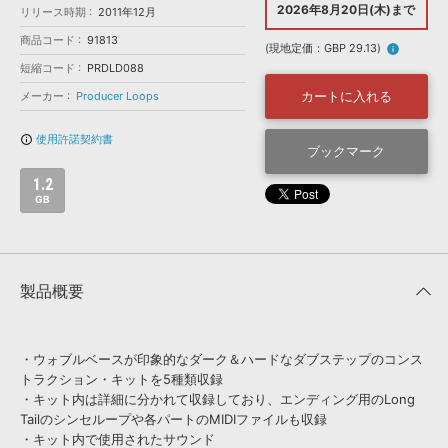
効果音 »
2026年8月20日(木)まで
リリース時期
2011年12月
お問い合わせ »
無償のサウンド
管理ソフト
商品コード
91813
(現地定価：GBP 29.13)
info
BGM »
短縮コード
PRDLD088
次世代型
ボーカル・エディタ
カートに入れる
メーカー
Producer Loops
使用許諾契約書
info_outline
APS
ブックマーク
映像のBGM・
セリフを音声分離
1.2
GB
SLS
音素材の制作・
ライセンス提供
製品概要
・ウォブルベースが印象的なダーク＆ハードなダブステップのコンス
トラクション・キットを5種類収録
・キット内は詳細に分かれて収録しており、エンディング用のLong
Tailのシンセループや各パートのMIDIファイルも収録
・キット内で使用されたサウンド