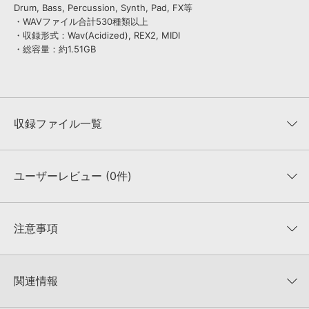
Drum, Bass, Percussion, Synth, Pad, FX等
・WAVファイル合計530種類以上
・収録形式：Wav(Acidized), REX2, MIDI
・総容量：約1.51GB
収録ファイル一覧
ユーザーレビュー (0件)
収録ファイル一覧
平均評価
0
★★★★★
注意事項
0
件の評価
KONTAKTフォーマットについて：
サンプルパック製品の
★5
0%
KONTAKTフォーマットは、
製品版KONTAKT（別売）
に読み込ん
関連情報
★4
0%
でお使いいただけます。無償版のKONTAKT PLAYERではお使いい
★3
0%
ただけませんので、ご注意ください。また、「ライブラリ・タブ」