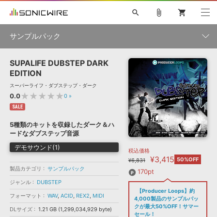
search
attach_file
shopping_cart
サンプルパック
SUPALIFE DUBSTEP DARK
初音ミク NT
鏡音リン・レン V4X
巡音ルカ V4X
MEIKO V3
製品一覧
ソフト音源 »
EDITION
KAITO V3
VOCALOID
TOONTRACK
SPITFIRE AUDIO
スーパーライフ・ダブステップ・ダーク
VIENNA
EZ DRUMMER 3
SERUM
ライセンスフリーBGM
★★★★★
0.0
0
»
プラグイン・エフェクト »
サンプルパックを試そう
ボーカル抜き出し
DUBSTEP
ジャンル
キャンペーン »
SALE
ELECTRONICA
EDM
TRANCE
MUTANT
ROUTER.FM
5種類のキットを収録したダーク＆ハ
SONOCA
サンプルパック »
ードなダブステップ音源
特集 »
製品サポート情報 »
メーカー
デモサウンド(1)
税込価格
ソフト音源
プラグイン・エフェクト
サンプルパック
¥3,415
ソフトウェア／ツール »
50%OFF
¥6,831
ニュースレター »
DTMガイド »
製品カテゴリ
サンプルパック
ソフトウェア／ツール
DAW
効果音
BGM
170pt
音楽カード
製作サービス
フォーマット
ジャンル
DUBSTEP
DAW »
【Producer Loops】約
SONICWIREブログ »
フォーマット
WAV
,
ACID
,
REX2
,
MIDI
FAQ »
4,000製品のサンプルパッ
楽曲配信流通
サービス
クが最大50%OFF！サマー
DLサイズ
1.21 GB (1,299,034,929 byte)
ランキング
セール！