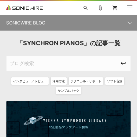
search
attach_file
shopping_cart
SONICWIRE BLOG
初音ミク V4X
鏡音リン・レン V4X
巡音ルカ V4X
「SYNCHRON PIANOS」の記事一覧
カテゴリ一覧
ソフト音源 »
ボーカル抜き出し
MEIKO V3
KAITO V3
MASSIVE
SYLENTH1
VOCALOID
VIENNA
ライセンスフリーBGM
プラグイン・エフェクト »
記事一覧
TOONTRACK
サンプルパックを試そう
MUTANT
キャンペーン »
シネマティック音源特集
EZdrummer2
KOTO NATION
DUBSTEP
ELECTRONICA
EDM
TRANCE
ROUTER.FM
インタビュー／レビュー
活用方法
テクニカル・サポート
ソフト音源
サンプルパック »
特集 »
製品サポート情報 »
サンプルパック
ソフト音源
プラグイン・エフェクト
サンプルパック
ソフトウェア／ツール »
ニュースレター »
DTMガイド »
ソフトウェア／ツール
DAW
効果音
BGM
音楽カード
製作サービス
DAW »
SONICWIREブログ »
FAQ »
楽曲配信流通
サービス