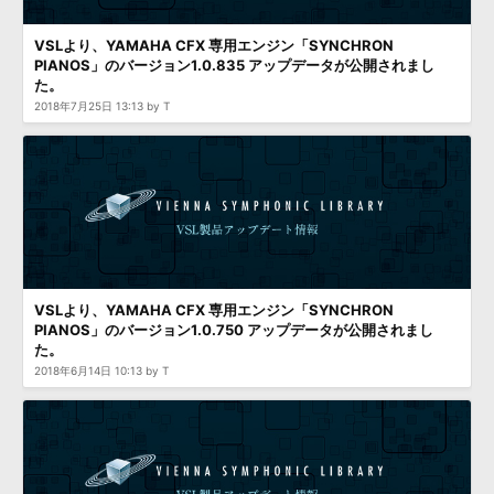
効果音 »
お問い合わせ »
無償のサウンド
管理ソフト
VSLより、YAMAHA CFX 専用エンジン「SYNCHRON
PIANOS」のバージョン1.0.835 アップデータが公開されまし
BGM »
た。
次世代型
ボーカル・エディタ
2018年7月25日 13:13 by T
APS
映像のBGM・
セリフを音声分離
SLS
音素材の制作・
ライセンス提供
VSLより、YAMAHA CFX 専用エンジン「SYNCHRON
PIANOS」のバージョン1.0.750 アップデータが公開されまし
た。
2018年6月14日 10:13 by T