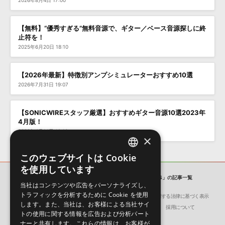
2026年8月4日 17:00
【無料】“優秀すぎる”無料音源で、ギター／ベース音源探しに終
止符を！
2025年6月20日 18:10
【2026年最新】特徴別アンプシミュレーターおすすめ10選
2026年7月31日 19:07
【SONICWIREスタッフ厳選】おすすめギター音源10選2023年
4月版！
2023年4月14日 19:16
×
このウェブサイトは Cookie
ENGLISH
を使用しています
JAPANESE
SONICWIRE BLOG
「SYNCHRON PIANOS」の記事一覧
当社はコンテンツや広告をパーソナライズし、
トラフィックを分析するために Cookie を使用
会社概要
環境保護（CSR）への取り組み
特定商取引に関する法律に基づく表示
します。また、当社は、お客様による当社サイ
サイト動作環境
利用規約
個人情報の保護について
採用について
トの使用に関する情報を広告および分析パート
ナーと共有します。これらの情報は、お客様が