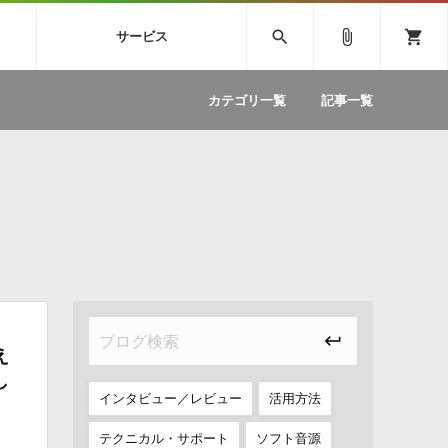
SIVE
SYLENTH1
VOCALOID
search
attach_file
shopping_cart
サービス
ィック音源特集
EZdrummer2
ソフトウェア／ツール »
SONICWIREブログ »
お問い合わせ »
.FM
カテゴリ一覧
記事一覧
のための無
ボーカルパートの制作が自由自在な、次世代
W
効果音
BGM
型ボーカル・エディタ
製品一覧
テクニカルサポート窓口
カテゴリ
製品購入前のご質問・ご相談
メーカー
ランキング
え
し
インタビュー／レビュー
活用方法
テクニカル・サポート
ソフト音源