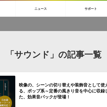
4X
巡音ルカ V4X
ボーカル抜き出し
MEIKO V3
KAITO V3
MAS
ニュース
サポート
BGM
TOONTRACK
サンプルパックを試そう
MUTANT
シネマテ
FAQ »
イン・エフェクト »
イド »
サンプルパック »
ニュースレター »
TO NATION
DUBSTEP
ELECTRONICA
EDM
TRANCE
ROUTER
サウンド素材の効率的な一元管理
ュージシャン向けの楽曲配信流通サ
Piapro Studio / Vocaloid4関連
イン・エフェクト
サンプルパック
ソフトウェア／ツール
DA
償ソフトウェア
者ガイド
製品一覧
バックナンバー一覧
初音ミク V4X関連
ュー一覧
パックを体験してみよう
ジャンル
購読のお申し込み
EZdrummer 3関連
一覧
メーカー
VIENNA関連
シンガー・ラインナップ
グ
フォーマット
イセンシング・サービス
「サウンド」の記事一覧
オンラインストアガイド
ランキング
プロセッシング・サービス
ヘルプ
や要件に応じたBGM/効果音の新
クを試そう！
ライセンス提供
BGM »
»
製品一覧
映像の、シーンの切り替えや装飾音として使
ジャンル
る、ポップ系～定番の風きり音を中心に収録
メーカー
た、効果音パックが登場！
ランキング
グ
シングルBGM
効果音