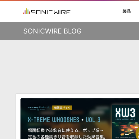
初音ミク V4X
鏡音リン・レン V
製品
VIENNA
ライセンスフリー
ソフト音源 »
キャンペーン »
製品サポート情報 »
プラグ
特集 »
DTMガ
KO
SONICWIRE BLOG
音楽ダウンロードカード製作サービス
独立系ミ
ソフト音源
プラグ
製品一覧
VOCALOID4 ENGINE製品サポート
製品一覧
特集一覧
DTM初心
ービス
EZ DRUMMER ENGINE製品サポート
楽器＆カテゴリ
カテゴリ
インタビ
サンプル
KONTAKT PLAYER 5製品サポート
メーカー
メーカー
TIPS記事
VIENNA INSTRUMENTS製品サポート
バーチャル・
エンジン
ランキン
APS
SLS
サウンド・ラ
ランキング
オーディオ・
BGMやセリフの抽出・削除を実現する音声
製品の仕様
サンプルパッ
分離サービス
規制作・
DAW »
効果音 
Ableton Live
製品一覧
Bitwig
カテゴリ
Cubase
メーカー
FL Studio
ランキン
SoundBridge
シングル