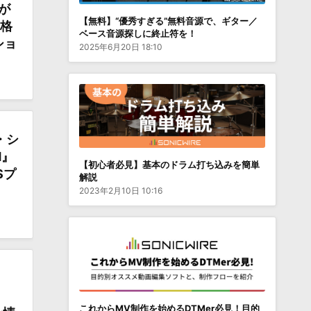
』が
【無料】“優秀すぎる”無料音源で、ギター／
価格
ベース音源探しに終止符を！
ショ
2025年6月20日 18:10
・シ
H』
【初心者必見】基本のドラム打ち込みを簡単
Sプ
解説
2023年2月10日 10:16
これからMV制作を始めるDTMer必見！目的