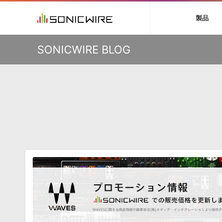
初音ミク V4X
鏡音リン・レン V
製品
VIENNA
ライセンスフリー
ソフト音源 »
キャンペーン »
製品サポート情報 »
プラグ
特集 »
DTMガ
KO
SONICWIRE BLOG
音楽ダウンロードカード製作サービス
独立系ミ
ソフト音源
プラグ
製品一覧
VOCALOID4 ENGINE製品サポート
製品一覧
特集一覧
DTM初心
ービス
EZ DRUMMER ENGINE製品サポート
楽器＆カテゴリ
カテゴリ
インタビ
サンプル
KONTAKT PLAYER 5製品サポート
メーカー
メーカー
TIPS記事
VIENNA INSTRUMENTS製品サポート
バーチャル・
エンジン
ランキン
APS
SLS
サウンド・ラ
ランキング
オーディオ・
BGMやセリフの抽出・削除を実現する音声
製品の仕様
サンプルパッ
分離サービス
規制作・
DAW »
効果音 
Ableton Live
製品一覧
Bitwig
カテゴリ
Cubase
メーカー
FL Studio
ランキン
SoundBridge
シングル