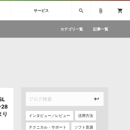
SIVE
SYLENTH1
VOCALOID
search
attach_file
shopping_cart
サービス
ィック音源特集
EZdrummer2
ソフトウェア／ツール »
SONICWIREブログ »
お問い合わせ »
.FM
カテゴリ一覧
記事一覧
のための無
ボーカルパートの制作が自由自在な、次世代
W
効果音
BGM
型ボーカル・エディタ
製品一覧
テクニカルサポート窓口
カテゴリ
製品購入前のご質問・ご相談
メーカー
ランキング
SL
28
まり
インタビュー／レビュー
活用方法
テクニカル・サポート
ソフト音源