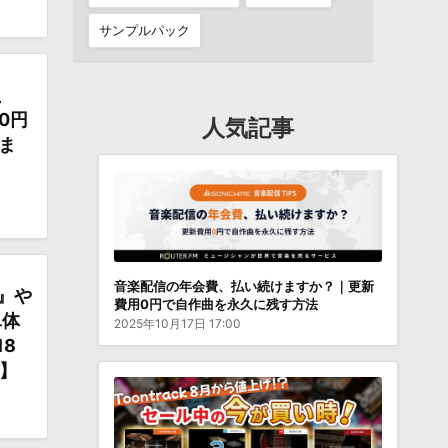
サンプルパック
、
0円
人気記事
ま
音楽配信の年会費、払い続けますか？｜更新
s』や
費用0円で自作曲を永久に残す方法
単体
2025年10月17日 17:00
18
報】