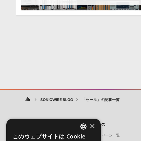
SONICWIRE BLOG
「セール」の記事一覧
×
製品
ニュース
このウェブサイトは Cookie
ソフト音源
キャンペーン一覧
ENGLISH