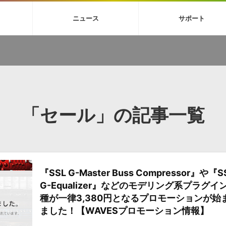
4X
巡音ルカ V4X
ボーカル抜き出し
MEIKO V3
KAITO V3
MAS
ニュース
サポート
BGM
TOONTRACK
サンプルパックを試そう
MUTANT
シネマテ
FAQ »
イン・エフェクト »
イド »
サンプルパック »
ニュースレター »
TO NATION
DUBSTEP
ELECTRONICA
EDM
TRANCE
ROUTER
サウンド素材の効率的な一元管理
ュージシャン向けの楽曲配信流通サ
Piapro Studio / Vocaloid4関連
イン・エフェクト
サンプルパック
ソフトウェア／ツール
DA
償ソフトウェア
者ガイド
製品一覧
バックナンバー一覧
初音ミク V4X関連
ュー一覧
パックを体験してみよう
ジャンル
購読のお申し込み
EZdrummer 3関連
一覧
メーカー
VIENNA関連
シンガー・ラインナップ
グ
フォーマット
イセンシング・サービス
「セール」の記事一覧
オンラインストアガイド
ランキング
プロセッシング・サービス
ヘルプ
や要件に応じたBGM/効果音の新
クを試そう！
ライセンス提供
BGM »
»
『SSL G-Master Buss Compressor』や『S
製品一覧
G-Equalizer』などのモデリング系プラグイン
ジャンル
種が一律3,380円となるプロモーションが始
メーカー
ました！【WAVESプロモーション情報】
ランキング
グ
シングルBGM
効果音