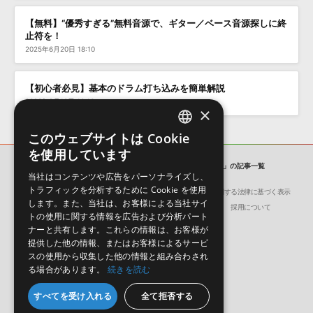
【無料】“優秀すぎる”無料音源で、ギター／ベース音源探しに終
止符を！
2025年6月20日 18:10
【初心者必見】基本のドラム打ち込みを簡単解説
2023年2月10日 10:16
×
このウェブサイトは Cookie
ENGLISH
を使用しています
JAPANESE
SONICWIRE BLOG
「ライセンス・フリー」の記事一覧
当社はコンテンツや広告をパーソナライズし、
トラフィックを分析するために Cookie を使用
会社概要
環境保護（CSR）への取り組み
特定商取引に関する法律に基づく表示
します。また、当社は、お客様による当社サイ
サイト動作環境
利用規約
個人情報の保護について
採用について
トの使用に関する情報を広告および分析パート
ナーと共有します。これらの情報は、お客様が
提供した他の情報、またはお客様によるサービ
スの使用から収集した他の情報と組み合わされ
る場合があります。
続きを読む
日本語
English
すべてを受け入れる
全て拒否する
© Crypton Future Media, INC.