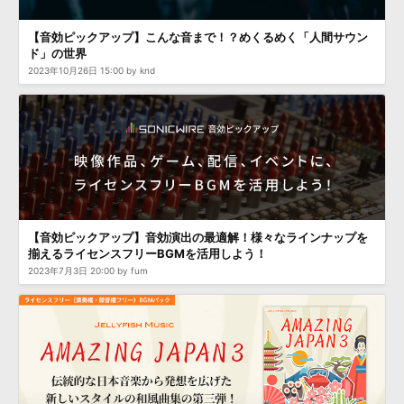
効果音 »
お問い合わせ »
無償のサウンド
管理ソフト
【音効ピックアップ】こんな音まで！？めくるめく「人間サウン
ド」の世界
BGM »
2023年10月26日 15:00 by knd
次世代型
ボーカル・エディタ
APS
映像のBGM・
セリフを音声分離
SLS
音素材の制作・
ライセンス提供
【音効ピックアップ】音効演出の最適解！様々なラインナップを
揃えるライセンスフリーBGMを活用しよう！
2023年7月3日 20:00 by fum