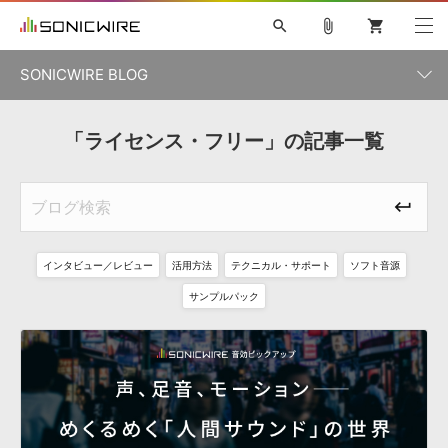
search
attach_file
shopping_cart
SONICWIRE BLOG
初音ミク V4X
鏡音リン・レン V4X
巡音ルカ V4X
「ライセンス・フリー」の記事一覧
カテゴリ一覧
ソフト音源 »
ボーカル抜き出し
MEIKO V3
KAITO V3
MASSIVE
SYLENTH1
VOCALOID
VIENNA
ライセンスフリーBGM
プラグイン・エフェクト »
記事一覧
TOONTRACK
サンプルパックを試そう
MUTANT
キャンペーン »
シネマティック音源特集
EZdrummer2
KOTO NATION
DUBSTEP
ELECTRONICA
EDM
TRANCE
ROUTER.FM
インタビュー／レビュー
活用方法
テクニカル・サポート
ソフト音源
サンプルパック »
特集 »
製品サポート情報 »
サンプルパック
ソフト音源
プラグイン・エフェクト
サンプルパック
ソフトウェア／ツール »
ニュースレター »
DTMガイド »
ソフトウェア／ツール
DAW
効果音
BGM
音楽カード
製作サービス
DAW »
SONICWIREブログ »
FAQ »
楽曲配信流通
サービス