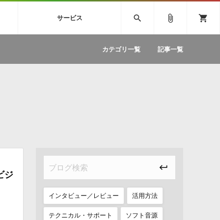
SIVE
SYLENTH1
VOCALOID
search
attach_file
shopping_cart
サービス
ィック音源特集
EZdrummer2
ソフトウェア／ツール »
SONICWIREブログ »
お問い合わせ »
.FM
カテゴリ一覧
記事一覧
のための無
ボーカルパートの制作が自由自在な、次世代
W
効果音
BGM
型ボーカル・エディタ
製品一覧
テクニカルサポート窓口
カテゴリ
製品購入前のご質問・ご相談
メーカー
ランキング
ビジ
インタビュー／レビュー
活用方法
テクニカル・サポート
ソフト音源