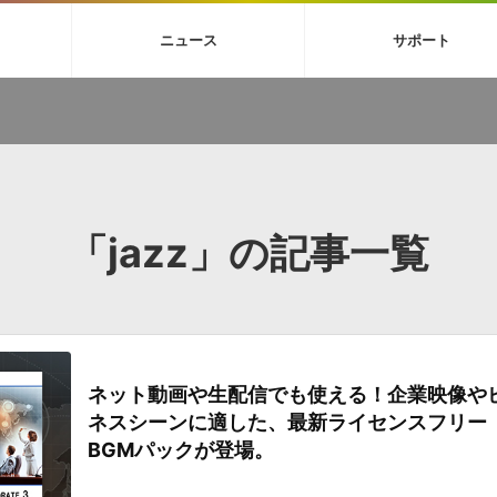
4X
巡音ルカ V4X
ボーカル抜き出し
MEIKO V3
KAITO V3
MAS
ニュース
サポート
BGM
TOONTRACK
サンプルパックを試そう
MUTANT
シネマテ
FAQ »
イン・エフェクト »
イド »
サンプルパック »
ニュースレター »
TO NATION
DUBSTEP
ELECTRONICA
EDM
TRANCE
ROUTER
サウンド素材の効率的な一元管理
ュージシャン向けの楽曲配信流通サ
Piapro Studio / Vocaloid4関連
イン・エフェクト
サンプルパック
ソフトウェア／ツール
DA
償ソフトウェア
者ガイド
製品一覧
バックナンバー一覧
初音ミク V4X関連
ュー一覧
パックを体験してみよう
ジャンル
購読のお申し込み
EZdrummer 3関連
一覧
メーカー
VIENNA関連
シンガー・ラインナップ
グ
フォーマット
イセンシング・サービス
「jazz」の記事一覧
オンラインストアガイド
ランキング
プロセッシング・サービス
ヘルプ
や要件に応じたBGM/効果音の新
クを試そう！
ライセンス提供
BGM »
»
製品一覧
ネット動画や生配信でも使える！企業映像や
ジャンル
ネスシーンに適した、最新ライセンスフリー
メーカー
BGMパックが登場。
ランキング
グ
シングルBGM
効果音