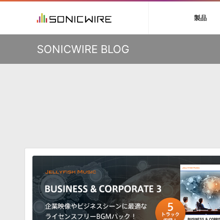
初音ミク V4X
鏡音リン・レン V
製品
VIENNA
ライセンスフリー
ソフト音源 »
キャンペーン »
製品サポート情報 »
プラグ
特集 »
DTMガ
KO
SONICWIRE BLOG
音楽ダウンロードカード製作サービス
独立系ミ
ソフト音源
プラグ
製品一覧
VOCALOID4 ENGINE製品サポート
製品一覧
特集一覧
DTM初心
ービス
EZ DRUMMER ENGINE製品サポート
楽器＆カテゴリ
カテゴリ
インタビ
サンプル
KONTAKT PLAYER 5製品サポート
メーカー
メーカー
TIPS記事
VIENNA INSTRUMENTS製品サポート
バーチャル・
エンジン
ランキン
APS
SLS
サウンド・ラ
ランキング
オーディオ・
BGMやセリフの抽出・削除を実現する音声
製品の仕様
サンプルパッ
分離サービス
規制作・
DAW »
効果音 
Ableton Live
製品一覧
Bitwig
カテゴリ
Cubase
メーカー
FL Studio
ランキン
SoundBridge
シングル