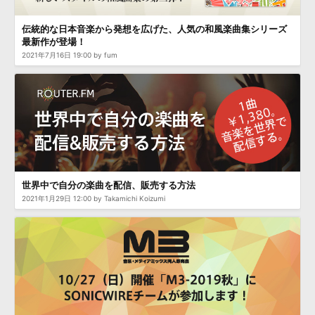
効果音 »
お問い合わせ »
無償のサウンド
管理ソフト
伝統的な日本音楽から発想を広げた、人気の和風楽曲集シリーズ
最新作が登場！
BGM »
2021年7月16日 19:00 by fum
次世代型
ボーカル・エディタ
APS
映像のBGM・
セリフを音声分離
SLS
音素材の制作・
ライセンス提供
世界中で自分の楽曲を配信、販売する方法
2021年1月29日 12:00 by Takamichi Koizumi