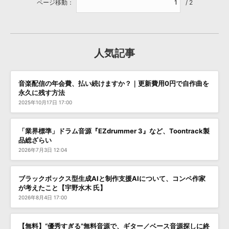
ページ移動：
/ 2
人気記事
音楽配信の年会費、払い続けますか？｜更新費用0円で自作曲を
永久に残す方法
2025年10月17日 17:00
「業界標準」ドラム音源『EZdrummer 3』など、Toontrack製
品総ざらい
2026年7月3日 12:04
ブラックボックス型生成AIと制作支援AIについて、コンペ作家
が考えたこと【宇野水木 氏】
2026年8月4日 17:00
【無料】“優秀すぎる”無料音源で、ギター／ベース音源探しに終