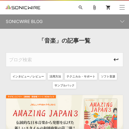
search
attach_file
shopping_cart
SONICWIRE BLOG
初音ミク V4X
鏡音リン・レン V4X
巡音ルカ V4X
「音楽」の記事一覧
カテゴリ一覧
ソフト音源 »
ボーカル抜き出し
MEIKO V3
KAITO V3
MASSIVE
SYLENTH1
VOCALOID
VIENNA
ライセンスフリーBGM
プラグイン・エフェクト »
記事一覧
TOONTRACK
サンプルパックを試そう
MUTANT
キャンペーン »
シネマティック音源特集
EZdrummer2
KOTO NATION
DUBSTEP
ELECTRONICA
EDM
TRANCE
ROUTER.FM
インタビュー／レビュー
活用方法
テクニカル・サポート
ソフト音源
サンプルパック »
特集 »
製品サポート情報 »
サンプルパック
ソフト音源
プラグイン・エフェクト
サンプルパック
ソフトウェア／ツール »
ニュースレター »
DTMガイド »
ソフトウェア／ツール
DAW
効果音
BGM
音楽カード
製作サービス
DAW »
SONICWIREブログ »
FAQ »
楽曲配信流通
サービス