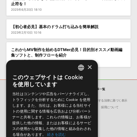
止符を！
2025年6月20日 18:10
【初心者必見】基本のドラム打ち込みを簡単解説
2023年2月10日 10:16
これからMV制作を始めるDTMer必見！目的別オススメ動画編
集ソフトと、制作フローを紹介
2024年4月1日 11:00
×
このウェブサイトは Cookie
ENGLISH
を使用しています
JAPANESE
SONICWIRE BLOG
「音楽」の記事一覧
当社はコンテンツや広告をパーソナライズし、
トラフィックを分析するために Cookie を使用
会社概要
環境保護（CSR）への取り組み
特定商取引に関する法律に基づく表示
します。また、当社は、お客様による当社サイ
サイト動作環境
利用規約
個人情報の保護について
採用について
トの使用に関する情報を広告および分析パート
ナーと共有します。これらの情報は、お客様が
提供した他の情報、またはお客様によるサービ
スの使用から収集した他の情報と組み合わされ
る場合があります。
続きを読む