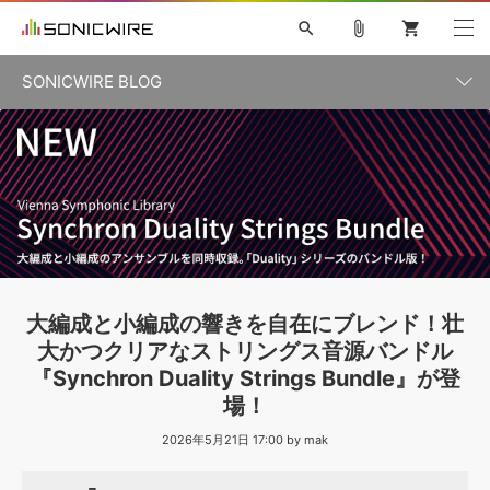
search
attach_file
shopping_cart
SONICWIRE BLOG
初音ミク V4X
鏡音リン・レン V4X
巡音ルカ V4X
カテゴリ一覧
ソフト音源 »
ボーカル抜き出し
MEIKO V3
KAITO V3
MASSIVE
SYLENTH1
VOCALOID
VIENNA
ライセンスフリーBGM
プラグイン・エフェクト »
記事一覧
TOONTRACK
サンプルパックを試そう
MUTANT
キャンペーン »
シネマティック音源特集
EZdrummer2
KOTO NATION
DUBSTEP
ELECTRONICA
EDM
TRANCE
ROUTER.FM
サンプルパック »
特集 »
製品サポート情報 »
大編成と小編成の響きを自在にブレンド！壮
ソフト音源
プラグイン・エフェクト
サンプルパック
大かつクリアなストリングス音源バンドル
ソフトウェア／ツール »
ニュースレター »
『Synchron Duality Strings Bundle』が登
DTMガイド »
ソフトウェア／ツール
DAW
効果音
BGM
音楽カード
製作サービス
場！
DAW »
SONICWIREブログ »
2026年5月21日 17:00 by mak
FAQ »
楽曲配信流通
サービス