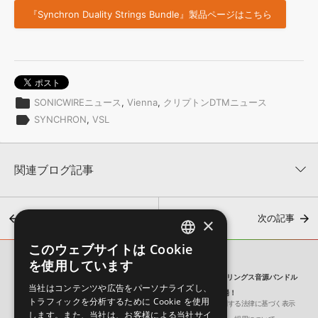
『Synchron Duality Strings Bundle』製品ページはこちら
folder
SONICWIREニュース
,
Vienna
,
クリプトンDTMニュース
label
SYNCHRON
,
VSL
関連ブログ記事
前の記事
次の記事
×
このウェブサイトは Cookie
ENGLISH
を使用しています
SONICWIRE BLOG
JAPANESE
大編成と小編成の響きを自在にブレンド！壮大かつクリアなストリングス音源バンドル
当社はコンテンツや広告をパーソナライズし、
『Synchron Duality Strings Bundle』が登場！
トラフィックを分析するために Cookie を使用
会社概要
環境保護（CSR）への取り組み
特定商取引に関する法律に基づく表示
【最大45%OFF】VSLユーザー必見！お手持ちの製品を拡張す
します。また、当社は、お客様による当社サイ