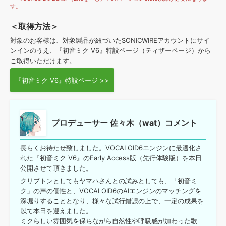
す。
＜取得方法＞
対象のお客様は、対象製品が紐づいたSONICWIREアカウントにサイ
ンインのうえ、『初音ミク V6』特設ページ（ティザーページ）から
ご取得いただけます。
『初音ミク V6』特設ページ >>
プロデューサー 佐々木（wat）コメント
長らくお待たせ致しました。VOCALOID6エンジンに最適化さ
れた『初音ミク V6』のEarly Access版（先行体験版）を本日
公開させて頂きました。
クリプトンとしてもヤマハさんとの試みとしても、「初音ミ
ク」の声の個性と、VOCALOID6のAIエンジンのマッチングを
深堀りすることとなり、様々な試行錯誤の上で、一定の成果を
以て本日を迎えました。
ミクらしい雰囲気を保ちながら自然性や呼吸感が加わった歌