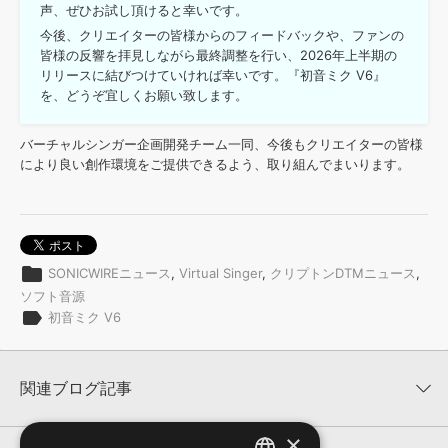
声、ぜひお試し頂けると幸いです。
今後、クリエイターの皆様からのフィードバックや、ファンの
皆様の反響を拝見しながら最終調整を行い、2026年上半期の
リリースに結びつけていければ幸いです。『初音ミク V6』
を、どうぞ宜しくお願い致します。
バーチャルシンガー企画開発チーム一同、今後もクリエイターの皆様
により良い創作環境をご提供できるよう、取り組んでまいります。
folder
SONICWIREニュース
,
Virtual Singer
,
クリプトンDTMニュース
,
ソフト音源
label
初音ミク V6
関連ブログ記事
×