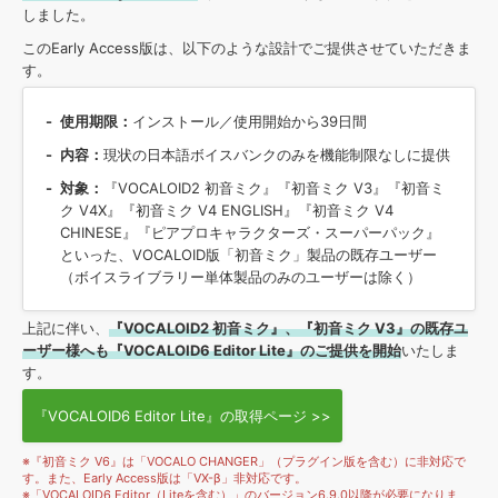
効果音 »
しました。
お問い合わせ »
無償のサウンド
管理ソフト
このEarly Access版は、以下のような設計でご提供させていただきま
BGM »
す。
次世代型
ボーカル・エディタ
使用期限：
インストール／使用開始から39日間
内容：
現状の日本語ボイスバンクのみを機能制限なしに提供
APS
映像のBGM・
セリフを音声分離
対象：
『VOCALOID2 初音ミク』『初音ミク V3』『初音ミ
ク V4X』『初音ミク V4 ENGLISH』『初音ミク V4
CHINESE』『ピアプロキャラクターズ・スーパーパック』
SLS
音素材の制作・
ライセンス提供
といった、VOCALOID版「初音ミク」製品の既存ユーザー
（ボイスライブラリー単体製品のみのユーザーは除く）
上記に伴い、
『VOCALOID2 初音ミク』、『初音ミク V3』の既存ユ
ーザー様へも『VOCALOID6 Editor Lite』のご提供を開始
いたしま
す。
『VOCALOID6 Editor Lite』の取得ページ >>
※『初音ミク V6』は「VOCALO CHANGER」（プラグイン版を含む）に非対応で
す。また、Early Access版は「VX-β」非対応です。
※「VOCALOID6 Editor（Liteを含む）」のバージョン6.9.0以降が必要になりま