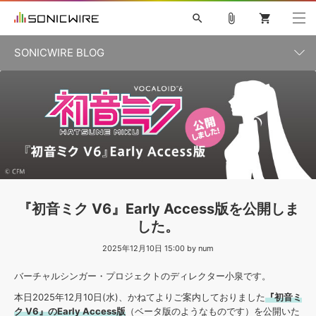
search
attach_file
shopping_cart
SONICWIRE BLOG
初音ミク V4X
鏡音リン・レン V4X
巡音ルカ V4X
カテゴリ一覧
ソフト音源 »
ボーカル抜き出し
MEIKO V3
KAITO V3
MASSIVE
SYLENTH1
VOCALOID
VIENNA
ライセンスフリーBGM
プラグイン・エフェクト »
記事一覧
TOONTRACK
サンプルパックを試そう
MUTANT
キャンペーン »
シネマティック音源特集
EZdrummer2
KOTO NATION
DUBSTEP
ELECTRONICA
EDM
TRANCE
ROUTER.FM
サンプルパック »
特集 »
製品サポート情報 »
『初音ミク V6』Early Access版を公開しま
ソフト音源
プラグイン・エフェクト
サンプルパック
した。
ソフトウェア／ツール »
ニュースレター »
DTMガイド »
ソフトウェア／ツール
2025年12月10日 15:00 by num
DAW
効果音
BGM
音楽カード
製作サービス
DAW »
バーチャルシンガー・プロジェクトのディレクター小泉です。
SONICWIREブログ »
FAQ »
楽曲配信流通
サービス
本日2025年12月10日(水)、かねてよりご案内しておりました
『初音ミ
ク V6』のEarly Access版
（ベータ版のようなものです）を公開いた