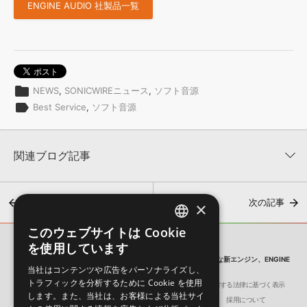
ENGINE AUDIO 社製品一覧
folder
NEWS
,
SONICWIREニュース
,
ソフト音源
label
Best Service
,
ソフト音源
関連ブログ記事
前の記事
次の記事
×
このウェブサイトは Cookie
ENGLISH
を使用しています
SONICWIRE BLOG
JAPANESE
【ENGINE AUDIO（by BEST SERVICE）】 シンプル＆軽快動作な新エンジン、ENGINE
当社はコンテンツや広告をパーソナライズし、
PLAYER！
トラフィックを分析するために Cookie を使用
会社概要
環境保護（CSR）への取り組み
特定商取引に関する法律に基づく表示
【急募】DTM俳句入門～この夏、DTMer達のXが俳句に染まる
します。また、当社は、お客様による当社サイ
サイト動作環境
利用規約
個人情報の保護について
採用について
2026年8月7日 15:00