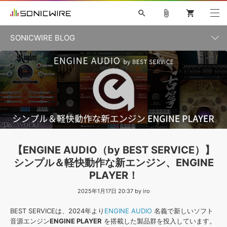
search
attach_file
shopping_cart
SONICWIRE BLOG
初音ミク V4X
鏡音リン・レン V4X
巡音ルカ V4X
カテゴリ一覧
ソフト音源 »
ボーカル抜き出し
MEIKO V3
KAITO V3
MASSIVE
SYLENTH1
VOCALOID
VIENNA
ライセンスフリーBGM
プラグイン・エフェクト »
記事一覧
TOONTRACK
サンプルパックを試そう
MUTANT
キャンペーン »
シネマティック音源特集
EZdrummer2
KOTO NATION
DUBSTEP
ELECTRONICA
EDM
TRANCE
ROUTER.FM
サンプルパック »
特集 »
製品サポート情報 »
【ENGINE AUDIO（by BEST SERVICE）】
ソフト音源
プラグイン・エフェクト
サンプルパック
シンプル＆軽快動作な新エンジン、ENGINE
ソフトウェア／ツール »
ニュースレター »
PLAYER！
DTMガイド »
ソフトウェア／ツール
DAW
効果音
BGM
音楽カード
製作サービス
2025年1月17日 20:37 by iro
DAW »
SONICWIREブログ »
FAQ »
BEST SERVICEは、2024年より
ENGINE AUDIO
名義で新しいソフト
楽曲配信流通
サービス
音源エンジン
ENGINE PLAYER
を搭載した製品群を投入しています。