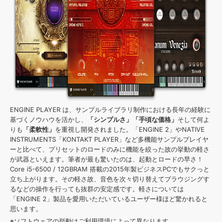
ENGINE PLAYER は、サンプルライブラリ制作における長年の経験に
基づくノウハウを活かし、
「シンプルさ」「手頃な価格」
そして何よ
りも
「柔軟性」
を重視し開発されました。「ENGINE 2」やNATIVE
INSTRUMENTS「KONTAKT PLAYER」など多機能サンプルプレイヤ
ーと比べて、プリセットのロードのみに機能を絞った故の挙動の軽さ
が武器といえます。筆者が最も驚いたのは、起動とロードの早さ！
Core i5-6500 / 12GBRAM 搭載の2015年製ビジネスPCでもサクっと
立ち上がります。その軽さ故、音色を次々切り替えてブラウジングす
るなどの操作を行っても抜群の安定感です。軽さについては
「ENGINE 2」製品を愛用いただいているユーザー様ほど驚かれると
思います。
※ソフトウェアの挙動はご利用環境によって異なります。