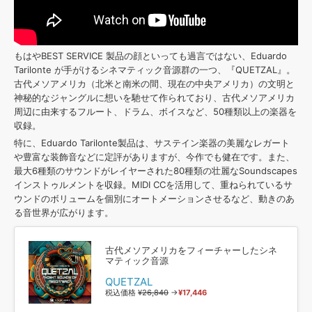
もはやBEST SERVICE 製品の顔といっても過言ではない、Eduardo
Tarilonte が手がけるシネマティック音源群の一つ、『QUETZAL』。
古代メソアメリカ（北米と南米の間、現在の中央アメリカ）の文明と
神秘的なジャングルに想いを馳せて作られており、古代メソアメリカ
周辺に由来するフルート、ドラム、ボイスなど、50種類以上の楽器を
収録。
特に、Eduardo Tarilonte製品は、サステイン楽器の美麗なレガート
や豊富な装飾音などに定評がありますが、今作でも健在です。また、
最大6種類のサウンドがレイヤーされた80種類の壮麗なSoundscapes
インストゥルメントを収録。MIDI CCを活用して、重ねられているサ
ウンドのボリュームを個別にオートメーションさせるなど、動きのあ
る音世界が広がります。
古代メソアメリカをフィーチャーしたシネ
マティック音源
QUETZAL
税込価格
¥26,840
→
¥17,446