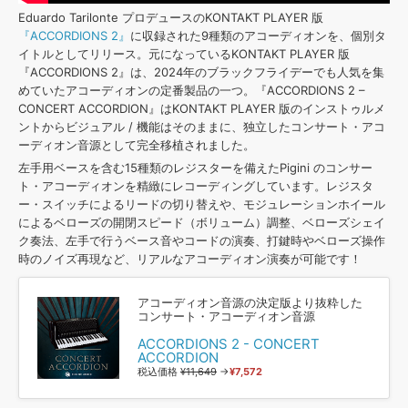
Eduardo Tarilonte プロデュースのKONTAKT PLAYER 版
『ACCORDIONS 2』
に収録された9種類のアコーディオンを、個別タ
イトルとしてリリース。元になっているKONTAKT PLAYER 版
『ACCORDIONS 2』は、2024年のブラックフライデーでも人気を集
めていたアコーディオンの定番製品の一つ。『ACCORDIONS 2 –
CONCERT ACCORDION』はKONTAKT PLAYER 版のインストゥルメ
ントからビジュアル / 機能はそのままに、独立したコンサート・アコ
ーディオン音源として完全移植されました。
左手用ベースを含む15種類のレジスターを備えたPigini のコンサー
ト・アコーディオンを精緻にレコーディングしています。レジスタ
ー・スイッチによるリードの切り替えや、モジュレーションホイール
によるベローズの開閉スピード（ボリューム）調整、ベローズシェイ
ク奏法、左手で行うベース音やコードの演奏、打鍵時やベローズ操作
時のノイズ再現など、リアルなアコーディオン演奏が可能です！
アコーディオン音源の決定版より抜粋した
コンサート・アコーディオン音源
ACCORDIONS 2 - CONCERT
ACCORDION
税込価格
¥11,649
→
¥7,572