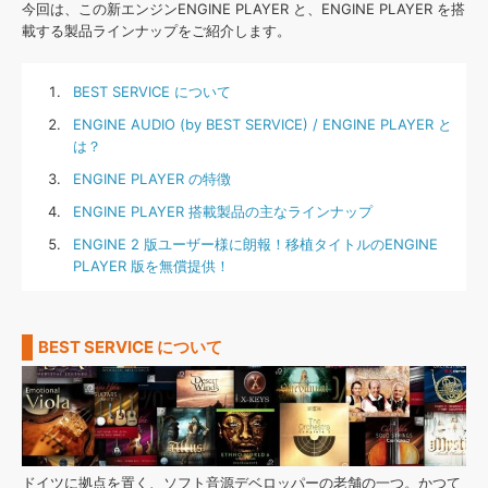
効果音 »
今回は、この新エンジンENGINE PLAYER と、ENGINE PLAYER を搭
お問い合わせ »
載する製品ラインナップをご紹介します。
無償のサウンド
管理ソフト
BGM »
BEST SERVICE について
次世代型
ボーカル・エディタ
ENGINE AUDIO (by BEST SERVICE) / ENGINE PLAYER と
は？
APS
映像のBGM・
セリフを音声分離
ENGINE PLAYER の特徴
ENGINE PLAYER 搭載製品の主なラインナップ
SLS
音素材の制作・
ライセンス提供
ENGINE 2 版ユーザー様に朗報！移植タイトルのENGINE
PLAYER 版を無償提供！
BEST SERVICE について
ドイツに拠点を置く、ソフト音源デベロッパーの老舗の一つ。かつて