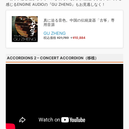
感じるENGINE AUDIOの『GU ZHENG』もお見逃しなく！
真に迫る音色。中国の伝統楽器「古筝」専
用音源
GU ZHENG
税込価格
¥21,769
→
¥10,884
ACCORDIONS 2 – CONCERT ACCORDION（移植）