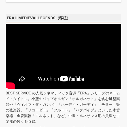
ERA II MEDIEVAL LEGENDS（移植）
BEST SERVICE の人気シネマティック音源「ERA」シリーズのネーム
ド・タイトル。小型のパイプオルガン「オルガネット」を含む鍵盤楽
器や「ヴィオラ・ダ・ガンバ」「ハーディ・ガーディ」「チター」等
の弦楽器、「リコーダー」「フルート」「バグパイプ」といった木管
楽器、金管楽器「コルネット」など、中世・ルネサンス期の貴重な古
楽器の数々を収録。