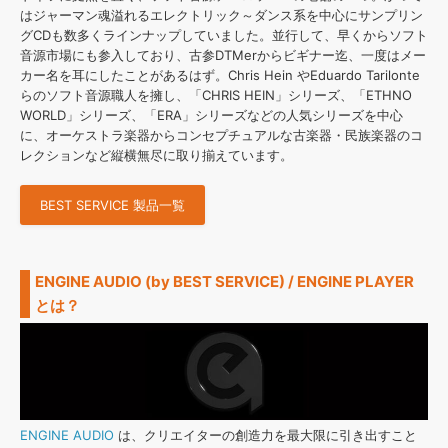
はジャーマン魂溢れるエレクトリック～ダンス系を中心にサンプリン
グCDも数多くラインナップしていました。並行して、早くからソフト
音源市場にも参入しており、古参DTMerからビギナー迄、一度はメー
カー名を耳にしたことがあるはず。Chris Hein やEduardo Tarilonte
らのソフト音源職人を擁し、「CHRIS HEIN」シリーズ、「ETHNO
WORLD」シリーズ、「ERA」シリーズなどの人気シリーズを中心
に、オーケストラ楽器からコンセプチュアルな古楽器・民族楽器のコ
レクションなど縦横無尽に取り揃えています。
BEST SERVICE 製品一覧
ENGINE AUDIO (by BEST SERVICE) / ENGINE PLAYER
とは？
ENGINE AUDIO
は、クリエイターの創造力を最大限に引き出すこと