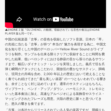
▲ENGINE 2 版『GU ZHENG』の動画。収録されている音色や奏法はENGINE
PLAYER 版も同一です。
中国の伝統楽器「古筝」の音色を収録したソフト音源。日本の「琴」
の先祖に当たる「古筝」が持つ” 本当の” 魅力を表現する為に、中国文
化を知り尽くした中国のデベロッパーYellow River Sound がライブ
ラリを制作。サンプルを出来る限りクリアに収録することに時間を費
やした結果、低いベロシティにおける静寂の音から張りのあるサウン
ドまで、幅広いダイナミック・レンジを実現しました。義爪で弦を爪
弾く瞬間のアタックにもこだわり、開放弦の豊かなサスティン、胴鳴
り、弦同士の共鳴を含め、2,000 年以上の歴史において絶えることな
く奏でられ続けてきた” 最も美しい楽器” の一つともいわれている響き
を、余すことなく封じ込めています。通常のサスティンはもちろん、
ヴィブラート、ベンド・アップ／ダウン、ハーモニクス、トレモロと
いった基本奏法に加え、高速なアルペジオによる装飾音やスライス・
マッピングされたフレーズも用意。大陸の歴史に脈々と息づいてき
た、悠久の響きを奏でます。
「古筝」は各社からリリースされている人気の楽器ですが、胴鳴りも