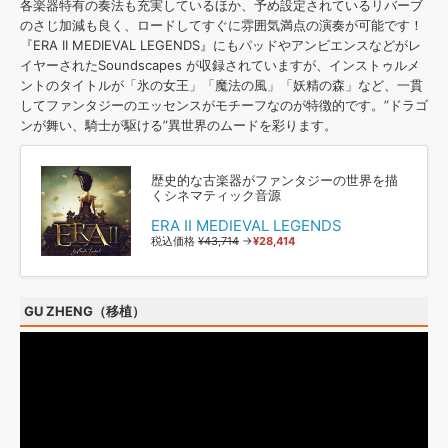
各楽器特有の奏法も充実しているほか、予め設定されているリバーブ
のさじ加減も良く、ロードしてすぐに雰囲気満点の演奏が可能です！
『ERA II MEDIEVAL LEGENDS』にもパッドやアンビエンスなどがレ
イヤーされたSoundscapes が収録されていますが、インストゥルメ
ントのタイトルが「氷の女王」「魔法の風」「妖精の森」など、一貫
してファンタジーのエッセンスがモチーフなのが特徴的です。”ドラゴ
ンが舞い、騎士が駆ける”異世界のムードを彩ります。
歴史的な古楽器がファンタジーの世界を描
くシネマティック音源
ERA II MEDIEVAL LEGENDS
税込価格
¥43,714
→
¥28,414
GU ZHENG（移植）