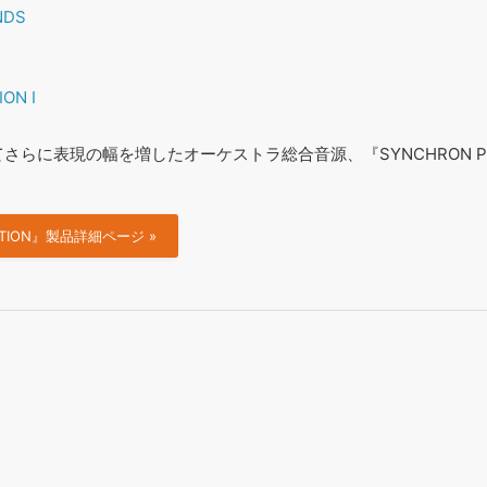
NDS
ON I
らに表現の幅を増したオーケストラ総合音源、『SYNCHRON PRIM
DITION』製品詳細ページ »