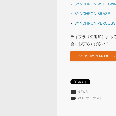
SYNCHRON WOODWI
SYNCHRON BRASS
SYNCHRON PERCUSSI
ライブラリの追加によってさ
会にお求めください！
『SYNCHRON PRIME E
folder
NEWS
label
VSL
,
オーケストラ