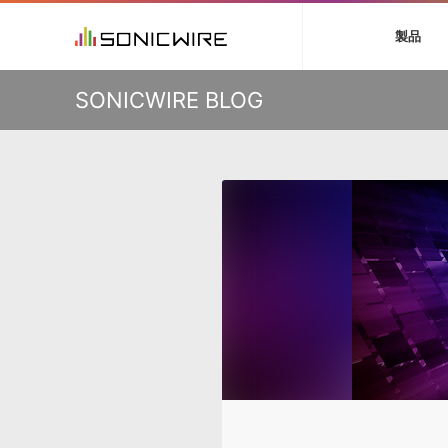
初音ミク V4X
鏡音リン・レン V
製品
VIENNA
ライセンスフリー
ソフト音源 »
キャンペーン »
製品サポート情報 »
プラグ
特集 »
DTMガ
KO
SONICWIRE BLOG
音楽ダウンロードカード製作サービス
独立系ミ
ソフト音源
プラグ
製品一覧
VOCALOID4 ENGINE製品サポート
製品一覧
特集一覧
DTM初心
ービス
EZ DRUMMER ENGINE製品サポート
楽器＆カテゴリ
カテゴリ
インタビ
サンプル
KONTAKT PLAYER 5製品サポート
メーカー
メーカー
TIPS記事
VIENNA INSTRUMENTS製品サポート
バーチャル・
エンジン
ランキン
APS
SLS
サウンド・ラ
ランキング
オーディオ・
BGMやセリフの抽出・削除を実現する音声
製品の仕様
サンプルパッ
分離サービス
規制作・
DAW »
効果音 
Ableton Live
製品一覧
Bitwig
カテゴリ
Cubase
メーカー
FL Studio
ランキン
SoundBridge
シングル