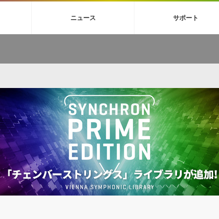
4X
巡音ルカ V4X
ボーカル抜き出し
MEIKO V3
KAITO V3
MAS
ニュース
サポート
BGM
TOONTRACK
サンプルパックを試そう
MUTANT
シネマテ
FAQ »
イン・エフェクト »
イド »
サンプルパック »
ニュースレター »
TO NATION
DUBSTEP
ELECTRONICA
EDM
TRANCE
ROUTER
サウンド素材の効率的な一元管理
ュージシャン向けの楽曲配信流通サ
Piapro Studio / Vocaloid4関連
イン・エフェクト
サンプルパック
ソフトウェア／ツール
DA
償ソフトウェア
者ガイド
製品一覧
バックナンバー一覧
初音ミク V4X関連
ュー一覧
パックを体験してみよう
ジャンル
購読のお申し込み
EZdrummer 3関連
一覧
メーカー
VIENNA関連
シンガー・ラインナップ
グ
フォーマット
イセンシング・サービス
オンラインストアガイド
ランキング
プロセッシング・サービス
ヘルプ
や要件に応じたBGM/効果音の新
クを試そう！
ライセンス提供
BGM »
»
製品一覧
ジャンル
メーカー
ランキング
グ
シングルBGM
効果音