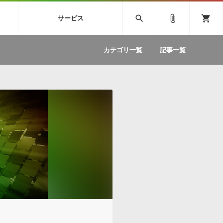
SIVE
SYLENTH1
VOCALOID
search
attach_file
shopping_cart
サービス
ィック音源特集
EZdrummer2
ソフトウェア／ツール »
SONICWIREブログ »
お問い合わせ »
.FM
カテゴリ一覧
記事一覧
のための無
ボーカルパートの制作が自由自在な、次世代
W
効果音
BGM
型ボーカル・エディタ
製品一覧
テクニカルサポート窓口
カテゴリ
製品購入前のご質問・ご相談
メーカー
ランキング