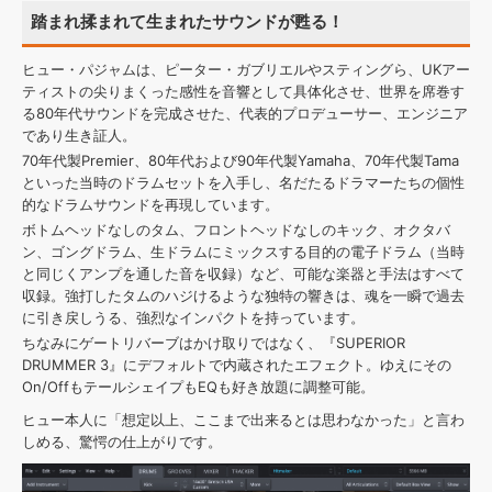
踏まれ揉まれて生まれたサウンドが甦る！
ヒュー・パジャムは、ピーター・ガブリエルやスティングら、UKアー
ティストの尖りまくった感性を音響として具体化させ、世界を席巻す
る80年代サウンドを完成させた、代表的プロデューサー、エンジニア
であり生き証人。
70年代製Premier、80年代および90年代製Yamaha、70年代製Tama
といった当時のドラムセットを入手し、名だたるドラマーたちの個性
的なドラムサウンドを再現しています。
ボトムヘッドなしのタム、フロントヘッドなしのキック、オクタバ
ン、ゴングドラム、生ドラムにミックスする目的の電子ドラム（当時
と同じくアンプを通した音を収録）など、可能な楽器と手法はすべて
収録。強打したタムのハジけるような独特の響きは、魂を一瞬で過去
に引き戻しうる、強烈なインパクトを持っています。
ちなみにゲートリバーブはかけ取りではなく、『SUPERIOR
DRUMMER 3』にデフォルトで内蔵されたエフェクト。ゆえにその
On/OffもテールシェイプもEQも好き放題に調整可能。
ヒュー本人に「想定以上、ここまで出来るとは思わなかった」と言わ
しめる、驚愕の仕上がりです。