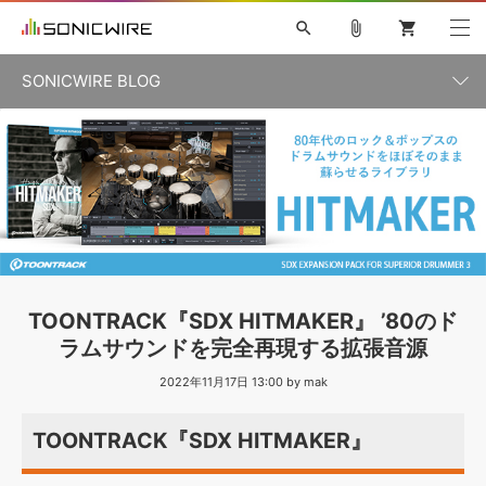
search
attach_file
shopping_cart
SONICWIRE BLOG
初音ミク V4X
鏡音リン・レン V4X
巡音ルカ V4X
カテゴリ一覧
ソフト音源 »
ボーカル抜き出し
MEIKO V3
KAITO V3
MASSIVE
SYLENTH1
VOCALOID
VIENNA
ライセンスフリーBGM
プラグイン・エフェクト »
記事一覧
TOONTRACK
サンプルパックを試そう
MUTANT
キャンペーン »
シネマティック音源特集
EZdrummer2
KOTO NATION
DUBSTEP
ELECTRONICA
EDM
TRANCE
ROUTER.FM
サンプルパック »
特集 »
製品サポート情報 »
TOONTRACK『SDX HITMAKER』 ’80のド
ソフト音源
プラグイン・エフェクト
サンプルパック
ラムサウンドを完全再現する拡張音源
ソフトウェア／ツール »
ニュースレター »
DTMガイド »
ソフトウェア／ツール
2022年11月17日 13:00 by mak
DAW
効果音
BGM
音楽カード
製作サービス
DAW »
SONICWIREブログ »
TOONTRACK『SDX HITMAKER』
FAQ »
楽曲配信流通
サービス