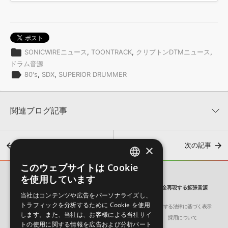
folder
SONICWIREニュース
,
TOONTRACK
,
クリプトンDTMニュース
,
ドラム音源
label
80's
,
SDX
,
SUPERIOR DRUMMER
関連ブログ記事
前の記事
次の記事
×
このウェブサイトは Cookie
ENGLISH
を使用しています
SONICWIRE BLOG
JAPANESE
TOONTRACK『SDX HITMAKER』 ’80のドラムサウンドを完全再現する拡張音源
当社はコンテンツや広告をパーソナライズし、
トラフィックを分析するために Cookie を使用
会社概要
環境保護（CSR）への取り組み
特定商取引に関する法律に基づく表示
「素の状態の音がとても気持ち良い」 ／ Toontrack社『SDX –
します。また、当社は、お客様による当社サイ
サイト動作環境
利用規約
個人情報の保護について
採用について
Real to Reel』製品レビュー。by青木征洋
トの使用に関する情報を広告および分析パート