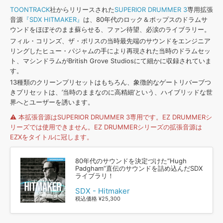
効果音 »
TOONTRACK
社からリリースされた
SUPERIOR DRUMMER 3
専用拡張
お問い合わせ »
無償のサウンド
管理ソフト
音源
『SDX HITMAKER』
は、80年代のロック＆ポップスのドラムサ
ウンドをほぼそのまま蘇らせる、ファン待望、必涙のライブラリー。
BGM »
フィル・コリンズ、ザ・ポリスの当時最先端のサウンドをエンジニア
次世代型
ボーカル・エディタ
リングしたヒュー・パジャムの手により再現された当時のドラムセッ
ト、マシンドラムがBritish Grove Studiosにて細かに収録されていま
す。
APS
映像のBGM・
セリフを音声分離
13種類のクリーンプリセットはもちろん、象徴的なゲートリバーブつ
きプリセットは、’当時のままなのに高精細’という、ハイブリッドな世
界へとユーザーを誘います。
SLS
音素材の制作・
ライセンス提供
⚠️ 本拡張音源はSUPERIOR DRUMMER 3専用です。EZ DRUMMERシ
リーズでは使用できません。EZ DRUMMERシリーズの拡張音源は
EZXをタイトルに冠します。
80年代のサウンドを決定づけた“Hugh
Padgham”直伝のサウンドを詰め込んだSDX
ライブラリ！
SDX - Hitmaker
税込価格 ¥25,300