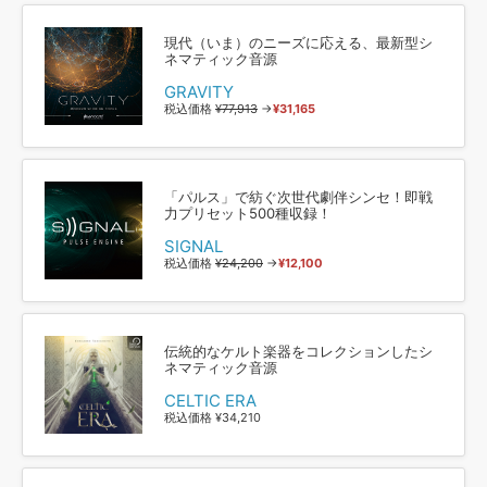
現代（いま）のニーズに応える、最新型シ
ネマティック音源
GRAVITY
税込価格
¥77,913
→
¥31,165
「パルス」で紡ぐ次世代劇伴シンセ！即戦
力プリセット500種収録！
SIGNAL
税込価格
¥24,200
→
¥12,100
伝統的なケルト楽器をコレクションしたシ
ネマティック音源
CELTIC ERA
税込価格 ¥34,210