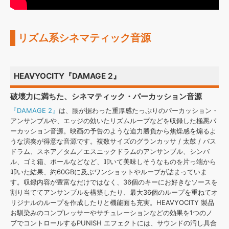
リズム系シネマティック音源
HEAVYOCITY『DAMAGE 2』
破壊力に満ちた、シネマティック・パーカッション音源
『DAMAGE 2』
は、腰が据わった重厚感たっぷりのパーカッション・
アンサンブルや、エッジの効いたリズムループなどを収録した極悪パ
ーカッション音源。映画の予告のような迫力勝負から焦燥感を煽るよ
うな演奏が得意な音源です。複数サイズのグランカッサ / 太鼓 / バス
ドラム、スネア／タム／エスニックドラムのアンサンブル、シンバ
ル、ゴミ箱、ポールなどなど、叩いて美味しそうなものを片っ端から
叩いた結果、約60GBに及ぶワンショットやループが詰まっていま
す。収録内容が豊富なだけではなく、36個のキーにお好きなソースを
割り当ててアンサンブルを構築したり、最大36個のループを重ねてオ
リジナルのループを作成したりと機能面も充実。HEAVYOCITY 製品
お馴染みのコンプレッサーやサチュレーションなどの効果を1つのノ
ブでコントロールするPUNISH エフェクトには、サウンドの汚し具合