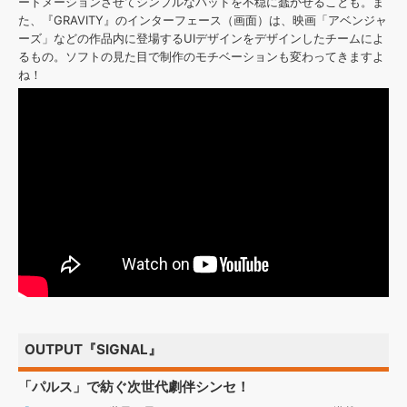
ートメーションさせてシンプルなパッドを不穏に蠢かせることも。ま
た、『GRAVITY』のインターフェース（画面）は、映画「アベンジャ
ーズ」などの作品内に登場するUIデザインをデザインしたチームによ
るもの。ソフトの見た目で制作のモチベーションも変わってきますよ
ね！
OUTPUT『SIGNAL』
「パルス」で紡ぐ次世代劇伴シンセ！