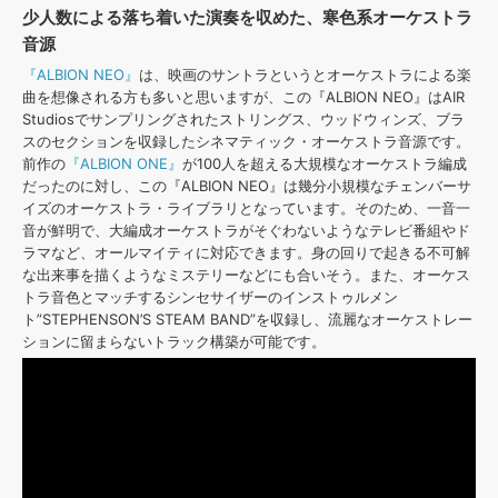
少人数による落ち着いた演奏を収めた、寒色系オーケストラ
音源
『ALBION NEO』
は、映画のサントラというとオーケストラによる楽
曲を想像される方も多いと思いますが、この『ALBION NEO』はAIR
Studiosでサンプリングされたストリングス、ウッドウィンズ、ブラ
スのセクションを収録したシネマティック・オーケストラ音源です。
前作の
『ALBION ONE』
が100人を超える大規模なオーケストラ編成
だったのに対し、この『ALBION NEO』は幾分小規模なチェンバーサ
イズのオーケストラ・ライブラリとなっています。そのため、一音一
音が鮮明で、大編成オーケストラがそぐわないようなテレビ番組やド
ラマなど、オールマイティに対応できます。身の回りで起きる不可解
な出来事を描くようなミステリーなどにも合いそう。また、オーケス
トラ音色とマッチするシンセサイザーのインストゥルメン
ト”STEPHENSON’S STEAM BAND”を収録し、流麗なオーケストレー
ションに留まらないトラック構築が可能です。