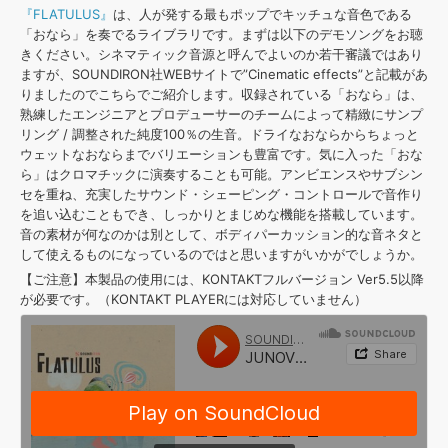
『FLATULUS』
は、人が発する最もポップでキッチュな音色である
「おなら」を奏でるライブラリです。まずは以下のデモソングをお聴
きください。シネマティック音源と呼んでよいのか若干審議ではあり
ますが、SOUNDIRON社WEBサイトで”Cinematic effects”と記載があ
りましたのでこちらでご紹介します。収録されている「おなら」は、
熟練したエンジニアとプロデューサーのチームによって精緻にサンプ
リング / 調整された純度100％の生音。ドライなおならからちょっと
ウェットなおならまでバリエーションも豊富です。気に入った「おな
ら」はクロマチックに演奏することも可能。アンビエンスやサブシン
セを重ね、充実したサウンド・シェーピング・コントロールで音作り
を追い込むこともでき、しっかりとまじめな機能を搭載しています。
音の素材が何なのかは別として、ボディパーカッション的な音ネタと
して使えるものになっているのではと思いますがいかがでしょうか。
【ご注意】本製品の使用には、KONTAKTフルバージョン Ver5.5以降
が必要です。（KONTAKT PLAYERには対応していません）