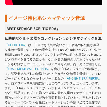
イメージ特化系シネマティック音源
BEST SERVICE『CELTIC ERA』
伝統的なケルト楽器をコレクションしたシネマティック音源
『CELTIC ERA』
は、日本でも人気の高いケルト音楽の伝統的な楽器
を集めた音源です。独特の音色を持つIrish Whistle やバグパイプの一
種Uilleann Pipes、ポロンポロンとした音色に癒されるCeltic Harp な
どメロディを奏でる楽器から、ケルト音楽独特のリズムに沿ったパタ
ーンを収録するパーカッションやアコギも収録。尚、先にご紹介した
『ERA II MEDIEVAL LEGENDS』
を含む「ERA」シリーズの特徴とし
て、管楽器それぞれの特徴をつかんだ奏法や装飾音を収録していてレ
ガートがとてもなめらか！シリーズ製品の
『ANCIENT ERA PERSIA』
も、西アジア～中東地域に伝わる笛のニュアンスがよく出ています。
また、「ERA」シリーズには、パッドやアンビエンス、ハープ、ベル
など、製品コンセプトに沿った複数の音色を重ねてデザインされた幻
想的なサウンドスケープが数十種類収録されています。重ねられてい
る音一つ一つのパンや音量にオートメーションを割り当てて操作でき