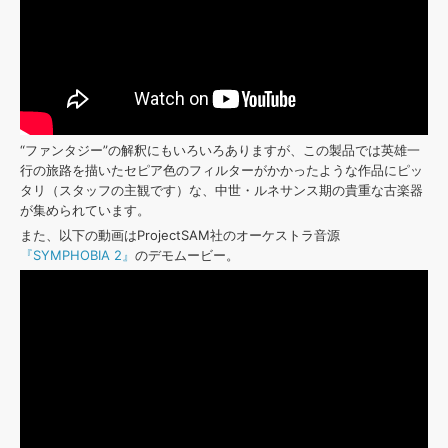
“ファンタジー”の解釈にもいろいろありますが、この製品では英雄一
行の旅路を描いたセピア色のフィルターがかかったような作品にピッ
タリ（スタッフの主観です）な、中世・ルネサンス期の貴重な古楽器
が集められています。
また、以下の動画はProjectSAM社のオーケストラ音源
『SYMPHOBIA 2』
のデモムービー。