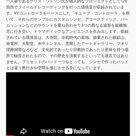
一人者であるクリス・ワトソン氏が個人的なプロジェクトとして128
箇所でフィールドレコーディングを行った環境音が収録されていま
す。XYコントローラをベースにした「キューブ・コントローラ」を用
いて、それらのサンプルにカスタムシンセ、アコースティック、パー
カッションなどのサウンドを重ね合わせて4つの異なる波形を縦横無
尽に行き交い、ドラマティックなアンビエンスを生み出します。収録
されている環境音は、大寺院、冷戦時代の基地、放棄された銀鉱山、
発電所、大聖堂、水中トンネル、荒廃したアートギャラリー、マオリ
埋葬洞窟などなど、文化的であったり宗教的であったり意味を持つ場
所で録音されたもので、その歴史を演奏するといっても過言ではあり
ません。プリセットのパッド一つをとっても、シンセで作ったパッド
とは違う奥行きや空間を感じさせる音になっています。