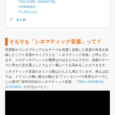
『COLOURS: ANIMATOR』
『SHIMMER』
『FLATULUS』
まとめ
そもそも「シネマティック音源」って？
世界観やコンセプチュアルなテーマを色濃く反映した楽器や音色を収
録したソフト音源やライブラリを「シネマティック音源」と呼んでい
ます。メロディやアレンジが重要なのはもちろんですが、楽曲のテー
マに寄せた音を選ぶことでより一層ムードを高めることができます。
シネマティック音源のタイトル数はどんどん増えています。例えば以
下は、ドラゴンが舞い騎士が駆ける”ファンタジー”の世界をテーマに
したBEST SERVICE社のシネマティック音源、
『ERA II MEDIEVAL
LEGENDS』
のデモムービー。