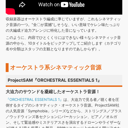
収録楽器はオーケストラ編成に準じていますが、これもシネマティッ
ク音源の一つ。”全〇が震撼”しそうな、いい意味でケレン味たっぷり
の大編成ド迫力アレンジに特化した音になっています。
このように、内容でひとくくりにはできない様々なシネマティック音
源の中から、10タイトルをピックアップしてご紹介します（カテゴリ
名や分類はスタッフの主観となりますのであしからず）。
オーケストラ系シネマティック音源
ProjectSAM『ORCHESTRAL ESSENTIALS 1』
大迫力のサウンドを凝縮したオーケストラ音源！
『ORCHESTRAL ESSENTIALS 1』
は、大迫力で見る者／聴く者を圧
倒するタイプのシネマティック・オーケストラ音源。ProjectSAM社
の人気音源「Symphobia」シリーズなどから、ストリングス／ブラス
／ウッドウィンズ各セクションにパーカッション、ピアノ／オルガ
ン、そして緊迫感やミステリアスさを演出するドローンやライザーな