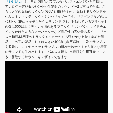
『SIGNAL』
は、世界で最もパワフルなパルス・エンジンを搭載し、
アナログ～デジタルシンセや生楽器のサウンドを2つ重ねて合成。さ
らに人間の脈拍のような“パルス”を掛け合わせ、脈動するサウンドを
生み出すシネマティック・シンセサイザーです。サスペンスなどの現
代劇や、SFにマッチしそうなサウンドです。収録しているプリセット
の数は500以上！ディレイ味のあるプラックサウンドや、サイドチェ
インをかけたようなスーパーソーなど汎用性の高い音も多く、リリー
ス当初EDM界隈のトラックメイカーからも密やかな支持を集めた製
品。この手の製品にしては大きい40GB（非圧縮時）に及ぶサンプル
を収録し、レイヤーさせるサンプルの組み合わせだけでも膨大な種類
のサウンドを生み出します。パルスは最大で4種類を併用可能で、ま
さに脈動するサウンドをデザインできます。