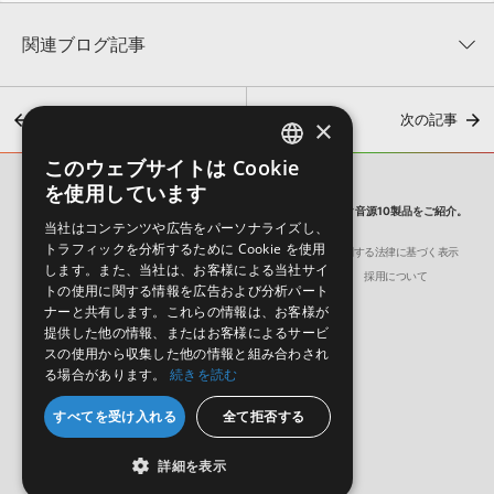
関連ブログ記事
前の記事
次の記事
×
このウェブサイトは Cookie
ENGLISH
を使用しています
SONICWIRE BLOG
JAPANESE
【製品ピックアップ】音色選びで雰囲気マシマシ！シネマティック音源10製品をご紹介。
当社はコンテンツや広告をパーソナライズし、
トラフィックを分析するために Cookie を使用
会社概要
環境保護（CSR）への取り組み
特定商取引に関する法律に基づく表示
【急募】DTM俳句入門～この夏、DTMer達のXが俳句に染まる
します。また、当社は、お客様による当社サイ
サイト動作環境
利用規約
個人情報の保護について
採用について
2026年8月7日 15:00
トの使用に関する情報を広告および分析パート
ナーと共有します。これらの情報は、お客様が
提供した他の情報、またはお客様によるサービ
スの使用から収集した他の情報と組み合わされ
る場合があります。
続きを読む
日本語
English
すべてを受け入れる
全て拒否する
© Crypton Future Media, INC.
詳細を表示
【2026年最新】特徴別アンプシミュレーターおすすめ10選