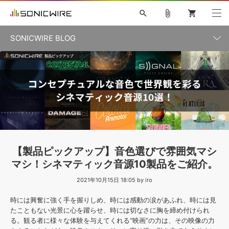
search
attach_file
shopping_cart
SONICWIRE BLOG
初音ミク V4X
鏡音リン・レン V4X
巡音ルカ V4X
カテゴリ一覧
ソフト音源 »
ボーカル抜き出し
MEIKO V3
KAITO V3
MASSIVE
SYLENTH1
VOCALOID
VIENNA
ライセンスフリーBGM
プラグイン・エフェクト »
記事一覧
TOONTRACK
サンプルパックを試そう
MUTANT
キャンペーン »
シネマティック音源特集
EZdrummer2
KOTO NATION
DUBSTEP
ELECTRONICA
EDM
TRANCE
ROUTER.FM
サンプルパック »
特集 »
製品サポート情報 »
【製品ピックアップ】音色選びで雰囲気マシ
ソフト音源
プラグイン・エフェクト
サンプルパック
マシ！シネマティック音源10製品をご紹介。
ソフトウェア／ツール »
ニュースレター »
DTMガイド »
ソフトウェア／ツール
2021年10月15日 18:05 by iro
DAW
効果音
BGM
音楽カード
製作サービス
DAW »
時には興奮に強く手を握りしめ、時には感動の涙があふれ、時には見
SONICWIREブログ »
FAQ »
たこともない光景に心を躍らせ、時には切なさに胸を締め付けられ
楽曲配信流通
サービス
る。観る者に様々な体験を与えてくれる“映画”の力は、その映像の力