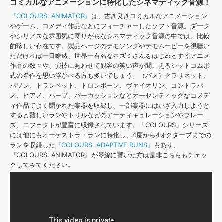
コミカルなアニメーションに特化したシネマティック音源！
『COLOURS: ANIMATOR』
は、古き良きコミカルなアニメーション
やゲーム、コメディ作品などにフィーチャーしたソフト音源。ダーク
やシリアスな雰囲気に寄りがちなシネマティック音源の中では、比較
的珍しい存在です。製品ページのデモソングやデモムービーを視聴い
ただければ一目瞭然、世界一有名なネズミさんをはじめとするアニメ
作品の数々や、演技にあわせて観客の笑い声が聞こえるシットコム形
式の名作を思い浮かべる方も多いでしょう。（バス）クラリネット、
バソン、トランペット、トロンボーン、ヴァイオリン、コントラバ
ス、ピアノ、ハープ、パーカッションなどオーセンティックなコメデ
ィ作品でよく聞かれた楽器を収録し、一部楽器にはいざ入力しようと
すると難しいランやトリルなどのアーティキュレーションやフレー
ズ、エフェクトが豊富に収録されています。「COLOURS」シリーズ
には他にもオーケストラ・ランに特化し、4度から4オクターブまでの
ランを収録した
『COLOURS: ADAPTIVE RUNS』
もあり、
『COLOURS: ANIMATOR』が琴線に響いた方は是非こちらもチェッ
クしてみてください。