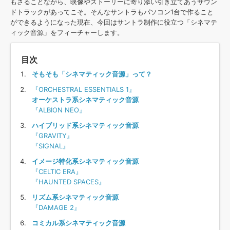
効果音 »
もさることながら、映像やストーリーに寄り添い引き立てあうサウン
お問い合わせ »
ドトラックがあってこそ。そんなサントラもパソコン1台で作ること
無償のサウンド
管理ソフト
ができるようになった現在、今回はサントラ制作に役立つ「シネマテ
BGM »
ィック音源」をフィーチャーします。
次世代型
ボーカル・エディタ
目次
そもそも「シネマティック音源」って？
APS
映像のBGM・
セリフを音声分離
『ORCHESTRAL ESSENTIALS 1』
オーケストラ系シネマティック音源
SLS
音素材の制作・
ライセンス提供
『ALBION NEO』
ハイブリッド系シネマティック音源
『GRAVITY』
『SIGNAL』
イメージ特化系シネマティック音源
『CELTIC ERA』
『HAUNTED SPACES』
リズム系シネマティック音源
『DAMAGE 2』
コミカル系シネマティック音源