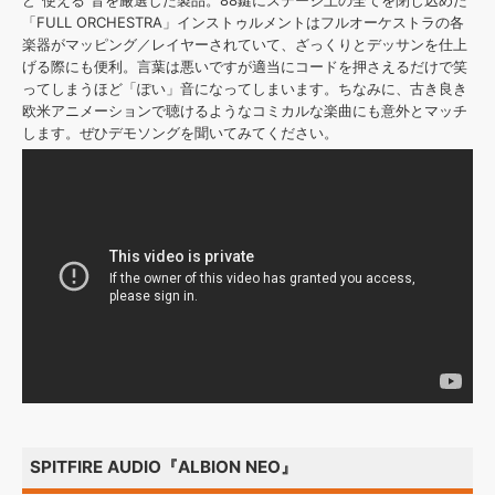
ど”使える”音を厳選した製品。88鍵にステージ上の全てを閉じ込めた
「FULL ORCHESTRA」インストゥルメントはフルオーケストラの各
楽器がマッピング／レイヤーされていて、ざっくりとデッサンを仕上
げる際にも便利。言葉は悪いですが適当にコードを押さえるだけで笑
ってしまうほど「ぽい」音になってしまいます。ちなみに、古き良き
欧米アニメーションで聴けるようなコミカルな楽曲にも意外とマッチ
します。ぜひデモソングを聞いてみてください。
SPITFIRE AUDIO『ALBION NEO』