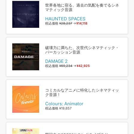
世界各地に宿る、過去の気配を奏でるシネ
マティック音源
HAUNTED SPACES
税込価格
¥28,237
→
¥14,118
破壊力に満ちた、次世代シネマティック・
パーカッション音源
DAMAGE 2
税込価格
¥69,234
→
¥42,925
コミカルなアニメに特化したシネマティッ
ク音源！
Colours: Animator
税込価格 ¥19,657