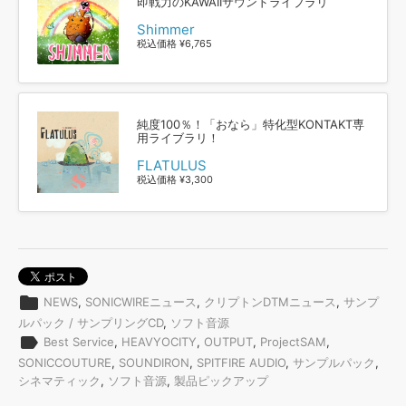
即戦力のKAWAIIサウンドライブラリ
Shimmer
税込価格 ¥6,765
純度100％！「おなら」特化型KONTAKT専
用ライブラリ！
FLATULUS
税込価格 ¥3,300
folder
NEWS
,
SONICWIREニュース
,
クリプトンDTMニュース
,
サンプ
ルパック / サンプリングCD
,
ソフト音源
label
Best Service
,
HEAVYOCITY
,
OUTPUT
,
ProjectSAM
,
SONICCOUTURE
,
SOUNDIRON
,
SPITFIRE AUDIO
,
サンプルパック
,
シネマティック
,
ソフト音源
,
製品ピックアップ