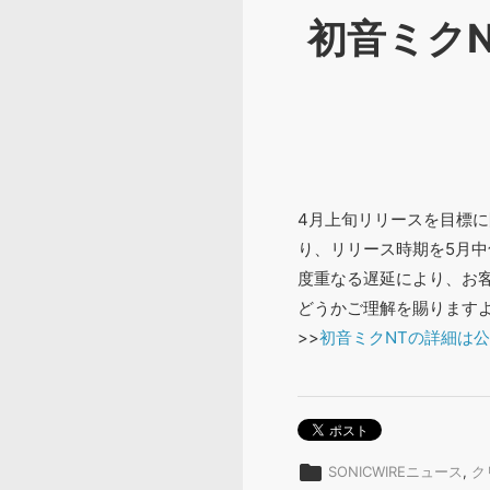
初音ミク
4月上旬リリースを目標
り、リリース時期を5月
度重なる遅延により、お
どうかご理解を賜ります
>>
初音ミクNTの詳細は
folder
SONICWIREニュース
,
ク