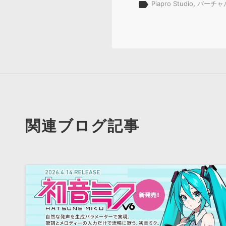
label
Piapro Studio
,
バーチャ
関連ブログ記事