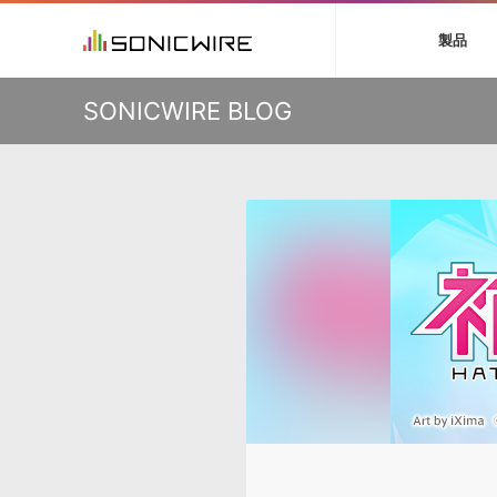
初音ミク V4X
鏡音リン・レン V
製品
VIENNA
ライセンスフリー
ソフト音源 »
キャンペーン »
製品サポート情報 »
プラグ
特集 »
DTMガ
KO
SONICWIRE BLOG
音楽ダウンロードカード製作サービス
独立系ミ
ソフト音源
プラグ
製品一覧
VOCALOID4 ENGINE製品サポート
製品一覧
特集一覧
DTM初心
ービス
EZ DRUMMER ENGINE製品サポート
楽器＆カテゴリ
カテゴリ
インタビ
サンプル
KONTAKT PLAYER 5製品サポート
メーカー
メーカー
TIPS記事
VIENNA INSTRUMENTS製品サポート
バーチャル・
エンジン
ランキン
APS
SLS
サウンド・ラ
ランキング
オーディオ・
BGMやセリフの抽出・削除を実現する音声
製品の仕様
サンプルパッ
分離サービス
規制作・
DAW »
効果音 
Ableton Live
製品一覧
Bitwig
カテゴリ
Cubase
メーカー
FL Studio
ランキン
SoundBridge
シングル