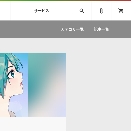
SIVE
SYLENTH1
VOCALOID
search
attach_file
shopping_cart
サービス
ィック音源特集
EZdrummer2
ソフトウェア／ツール »
SONICWIREブログ »
お問い合わせ »
.FM
カテゴリ一覧
記事一覧
のための無
ボーカルパートの制作が自由自在な、次世代
W
効果音
BGM
型ボーカル・エディタ
製品一覧
テクニカルサポート窓口
カテゴリ
製品購入前のご質問・ご相談
メーカー
ランキング