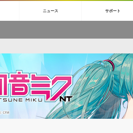
4X
巡音ルカ V4X
ボーカル抜き出し
MEIKO V3
KAITO V3
MAS
ニュース
サポート
BGM
TOONTRACK
サンプルパックを試そう
MUTANT
シネマテ
FAQ »
イン・エフェクト »
イド »
サンプルパック »
ニュースレター »
TO NATION
DUBSTEP
ELECTRONICA
EDM
TRANCE
ROUTER
サウンド素材の効率的な一元管理
ュージシャン向けの楽曲配信流通サ
Piapro Studio / Vocaloid4関連
イン・エフェクト
サンプルパック
ソフトウェア／ツール
DA
償ソフトウェア
者ガイド
製品一覧
バックナンバー一覧
初音ミク V4X関連
ュー一覧
パックを体験してみよう
ジャンル
購読のお申し込み
EZdrummer 3関連
一覧
メーカー
VIENNA関連
シンガー・ラインナップ
グ
フォーマット
イセンシング・サービス
オンラインストアガイド
ランキング
プロセッシング・サービス
ヘルプ
や要件に応じたBGM/効果音の新
クを試そう！
ライセンス提供
BGM »
»
製品一覧
ジャンル
メーカー
ランキング
グ
シングルBGM
効果音