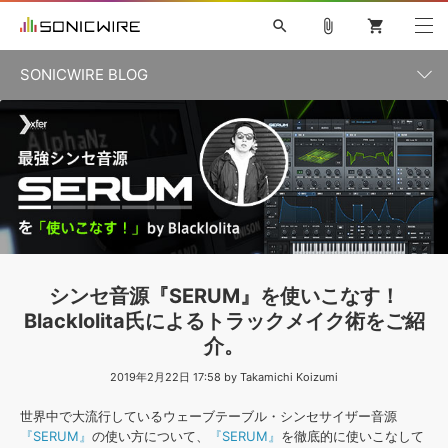
search
attach_file
shopping_cart
SONICWIRE BLOG
初音ミク V4X
鏡音リン・レン V4X
巡音ルカ V4X
カテゴリ一覧
ソフト音源 »
ボーカル抜き出し
MEIKO V3
KAITO V3
MASSIVE
SYLENTH1
VOCALOID
VIENNA
ライセンスフリーBGM
プラグイン・エフェクト »
記事一覧
TOONTRACK
サンプルパックを試そう
MUTANT
キャンペーン »
シネマティック音源特集
EZdrummer2
KOTO NATION
DUBSTEP
ELECTRONICA
EDM
TRANCE
ROUTER.FM
サンプルパック »
特集 »
製品サポート情報 »
シンセ音源『SERUM』を使いこなす！
ソフト音源
プラグイン・エフェクト
サンプルパック
Blacklolita氏によるトラックメイク術をご紹
ソフトウェア／ツール »
ニュースレター »
介。
DTMガイド »
ソフトウェア／ツール
DAW
効果音
BGM
音楽カード
製作サービス
2019年2月22日 17:58 by Takamichi Koizumi
DAW »
SONICWIREブログ »
FAQ »
世界中で大流行しているウェーブテーブル・シンセサイザー音源
楽曲配信流通
サービス
『SERUM』
の使い方について、
『SERUM』
を徹底的に使いこなして