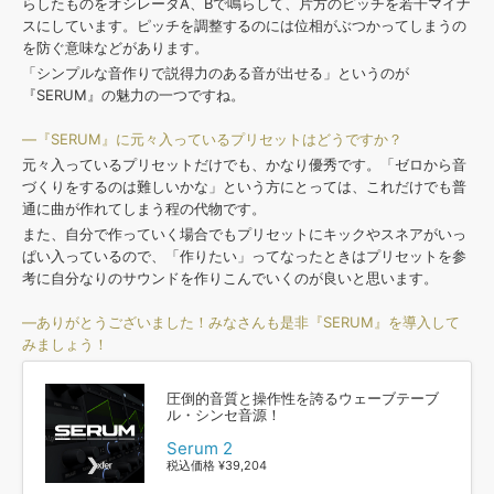
らしたものをオシレータA、Bで鳴らして、片方のピッチを若干マイナ
スにしています。ピッチを調整するのには位相がぶつかってしまうの
を防ぐ意味などがあります。
「シンプルな音作りで説得力のある音が出せる」というのが
『SERUM』の魅力の一つですね。
—『SERUM』に元々入っているプリセットはどうですか？
元々入っているプリセットだけでも、かなり優秀です。「ゼロから音
づくりをするのは難しいかな」という方にとっては、これだけでも普
通に曲が作れてしまう程の代物です。
また、自分で作っていく場合でもプリセットにキックやスネアがいっ
ぱい入っているので、「作りたい」ってなったときはプリセットを参
考に自分なりのサウンドを作りこんでいくのが良いと思います。
—ありがとうございました！みなさんも是非『SERUM』を導入して
みましょう！
圧倒的音質と操作性を誇るウェーブテーブ
ル・シンセ音源！
Serum 2
税込価格 ¥39,204