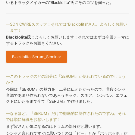
効果音 »
いるトラックメイカーの“Blacklolita”氏にそのコツを伺った。
お問い合わせ »
無償のサウンド
管理ソフト
BGM »
—SONICWIREスタッフ：それでは“Blacklolita”さん、よろしくお願い
次世代型
ボーカル・エディタ
します！
Blacklolita氏：
よろしくお願いします！それではまずは今回テーマに
するトラックをお聴きください。
APS
映像のBGM・
セリフを音声分離
Blacklolita-Serum_Seminar
SLS
音素材の制作・
ライセンス提供
—このトラックのどの部分に『SERUM』が使われているのでしょう
か？
今回は『SERUM』の魅力を十二分に伝えたかったので、普段シンセ
音源であまり作られないであろうキック、スネア、シンバル、エフェ
クトにいたるまで全て『SERUM』で作りました。
—なるほど、『SERUM』だけで徹底的に制作されたのですね。それ
では順に解説をお願いします！
まず皆さんが気になるのはドラムの部分だと思います。
シンセと言われてすぐに思いつくのは「ピー」とか「ポッポッポ」だ