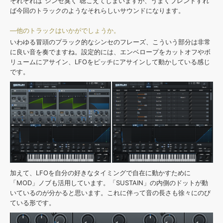
それぞれは“シンセ臭く”聴こえてしまいますが、うまくブレンドすれ
ば今回のトラックのようなそれらしいサウンドになります。
—他のトラックはいかがでしょうか。
いわゆる冒頭のプラック的なシンセのフレーズ、こういう部分は非常
に良い音を奏でますね。設定的には、エンベロープをカットオフやボ
リュームにアサイン、LFOをピッチにアサインして動かしている感じ
です。
加えて、LFOを自分の好きなタイミングで自在に動かすために
「MOD」ノブも活用しています。「SUSTAIN」の内側のドットが動
いているのが分かると思います。これに伴って音の長さも徐々にのび
ている形です。