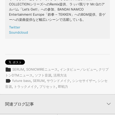
COLLECTIONシリーズへのRemix提供、ラッパ我リヤ Mr.Qのア
ルバム「Let’s Get!」への参加、BANDAI NAMCO
Entertainment Europe「鉄拳 – TEKKEN」へのBGM提供、音ゲ
ーへの楽曲提供など幅広いシーンで活躍している。
Twitter
Soundcloud
folder
SERUM
,
SONICWIREニュース
,
インタビュー／レビュー
,
クリプ
トンDTMニュース
,
ソフト音源
,
活用方法
label
future bass
,
SERUM
,
サウンドメイク
,
シンセサイザー
,
シンセ
音源
,
トラックメイク
,
プリセット
,
即戦力
関連ブログ記事