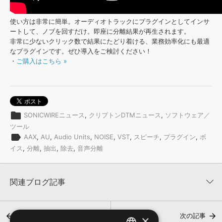
使い方は非常に簡単。オーディオトラックにプラグインとしてインサ
ートして、ノブを回すだけ。即座に分離結果が再生されます。
非常に少ないクリック数で結果にたどり着ける、業務効率化にも最適
なプラグインです。ぜひ導入をご検討ください！
・
ご購入はこちら »
folder
SONICWIREニュース
,
クリプトンDTMニュース
,
ソフトウェア／
ツール
label
AAX
,
AU
,
Audio Units
,
NOISE
,
VST
,
スピーチ
,
プラグイン
,
ボ
イス
,
分離
,
抽出
,
除去
,
音声分離
関連ブログ記事
前の記事
次の記事
×