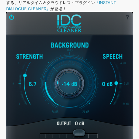
効果音 »
する、リアルタイム＆クラウドレス・プラグイン
『INSTANT
お問い合わせ »
DIALOGUE CLEANER』
が登場！
無償のサウンド
管理ソフト
BGM »
次世代型
ボーカル・エディタ
APS
映像のBGM・
セリフを音声分離
SLS
音素材の制作・
ライセンス提供