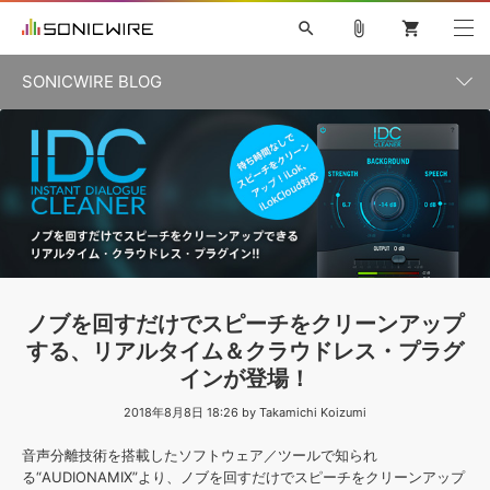
search
attach_file
shopping_cart
SONICWIRE BLOG
初音ミク V4X
鏡音リン・レン V4X
巡音ルカ V4X
カテゴリ一覧
ソフト音源 »
ボーカル抜き出し
MEIKO V3
KAITO V3
MASSIVE
SYLENTH1
VOCALOID
VIENNA
ライセンスフリーBGM
プラグイン・エフェクト »
記事一覧
TOONTRACK
サンプルパックを試そう
MUTANT
キャンペーン »
シネマティック音源特集
EZdrummer2
KOTO NATION
DUBSTEP
ELECTRONICA
EDM
TRANCE
ROUTER.FM
サンプルパック »
特集 »
製品サポート情報 »
ノブを回すだけでスピーチをクリーンアップ
ソフト音源
プラグイン・エフェクト
サンプルパック
する、リアルタイム＆クラウドレス・プラグ
ソフトウェア／ツール »
ニュースレター »
インが登場！
DTMガイド »
ソフトウェア／ツール
DAW
効果音
BGM
音楽カード
製作サービス
2018年8月8日 18:26 by Takamichi Koizumi
DAW »
SONICWIREブログ »
FAQ »
音声分離技術を搭載したソフトウェア／ツールで知られ
楽曲配信流通
サービス
る“AUDIONAMIX”より、ノブを回すだけでスピーチをクリーンアップ