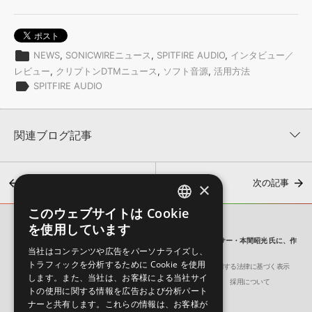
folder
NEWS
,
SONICWIREニュース
,
SPITFIRE AUDIO
,
インタビュー／
レビュー
,
クリプトンDTMニュース
,
ソフト音源
,
活用方法
label
SPITFIRE AUDIO
関連ブログ記事
前の記事
次の記事
×
このウェブサイトは Cookie
ENGLISH
を使用しています
SONICWIRE BLOG
JAPANESE
「SPITFIRE AUDIO の特徴、そして魅力とは。」音楽プロデューサー・本間昭光 氏に、作
当社はコンテンツや広告をパーソナライズし、
編曲家の目線で語って頂きました。
トラフィックを分析するために Cookie を使用
会社概要
環境保護（CSR）への取り組み
特定商取引に関する法律に基づく表示
【ゲーム作っちゃいました】Spitfire Audio の音源プロモーショ
します。また、当社は、お客様による当社サイ
サイト動作環境
利用規約
個人情報の保護について
採用について
ンが斜め上すぎる。
トの使用に関する情報を広告および分析パート
2026年7月8日 18:30
ナーと共有します。これらの情報は、お客様が