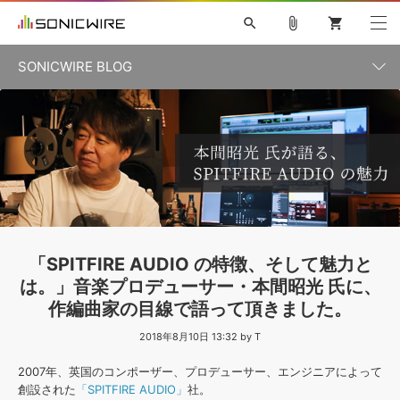
search
attach_file
shopping_cart
SONICWIRE BLOG
初音ミク V4X
鏡音リン・レン V4X
巡音ルカ V4X
カテゴリ一覧
ソフト音源 »
ボーカル抜き出し
MEIKO V3
KAITO V3
MASSIVE
SYLENTH1
VOCALOID
VIENNA
ライセンスフリーBGM
プラグイン・エフェクト »
記事一覧
TOONTRACK
サンプルパックを試そう
MUTANT
キャンペーン »
シネマティック音源特集
EZdrummer2
KOTO NATION
DUBSTEP
ELECTRONICA
EDM
TRANCE
ROUTER.FM
サンプルパック »
特集 »
製品サポート情報 »
「SPITFIRE AUDIO の特徴、そして魅力と
ソフト音源
プラグイン・エフェクト
サンプルパック
は。」音楽プロデューサー・本間昭光 氏に、
ソフトウェア／ツール »
ニュースレター »
作編曲家の目線で語って頂きました。
DTMガイド »
ソフトウェア／ツール
DAW
効果音
BGM
音楽カード
製作サービス
2018年8月10日 13:32 by T
DAW »
SONICWIREブログ »
FAQ »
2007年、英国のコンポーザー、プロデューサー、エンジニアによって
楽曲配信流通
サービス
創設された
「SPITFIRE AUDIO」
社。