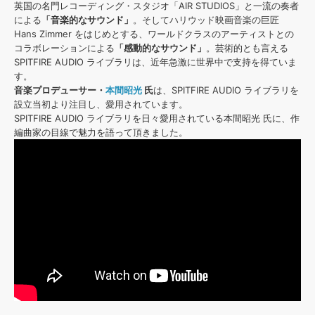
効果音 »
英国の名門レコーディング・スタジオ「AIR STUDIOS」と一流の奏者
お問い合わせ »
による
「音楽的なサウンド」
。そしてハリウッド映画音楽の巨匠
無償のサウンド
管理ソフト
Hans Zimmer をはじめとする、ワールドクラスのアーティストとの
BGM »
コラボレーションによる
「感動的なサウンド」
。芸術的とも言える
SPITFIRE AUDIO ライブラリは、近年急激に世界中で支持を得ていま
次世代型
ボーカル・エディタ
す。
音楽プロデューサー・
本間昭光
氏
は、SPITFIRE AUDIO ライブラリを
設立当初より注目し、愛用されています。
APS
映像のBGM・
セリフを音声分離
SPITFIRE AUDIO ライブラリを日々愛用されている本間昭光 氏に、作
編曲家の目線で魅力を語って頂きました。
SLS
音素材の制作・
ライセンス提供