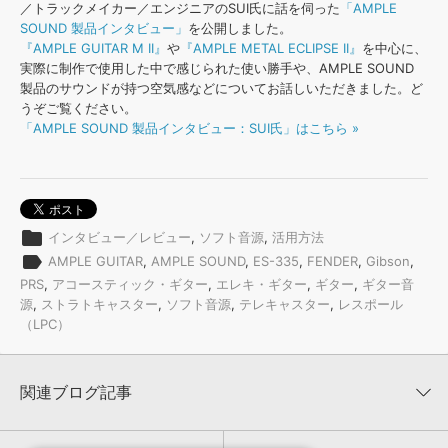
効果音 »
／トラックメイカー／エンジニアのSUI氏に話を伺った
「AMPLE
お問い合わせ »
SOUND 製品インタビュー」
を公開しました。
無償のサウンド
管理ソフト
『AMPLE GUITAR M II』
や
『AMPLE METAL ECLIPSE II』
を中心に、
BGM »
実際に制作で使用した中で感じられた使い勝手や、AMPLE SOUND
製品のサウンドが持つ空気感などについてお話しいただきました。ど
次世代型
ボーカル・エディタ
うぞご覧ください。
「AMPLE SOUND 製品インタビュー：SUI氏」はこちら »
APS
映像のBGM・
セリフを音声分離
SLS
音素材の制作・
ライセンス提供
folder
インタビュー／レビュー
,
ソフト音源
,
活用方法
label
AMPLE GUITAR
,
AMPLE SOUND
,
ES-335
,
FENDER
,
Gibson
,
PRS
,
アコースティック・ギター
,
エレキ・ギター
,
ギター
,
ギター音
源
,
ストラトキャスター
,
ソフト音源
,
テレキャスター
,
レスポール
（LPC）
関連ブログ記事