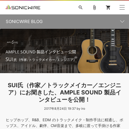
search
attach_file
shopping_cart
SONICWIRE BLOG
初音ミク V4X
鏡音リン・レン V4X
巡音ルカ V4X
カテゴリ一覧
ソフト音源 »
ボーカル抜き出し
MEIKO V3
KAITO V3
MASSIVE
SYLENTH1
VOCALOID
VIENNA
ライセンスフリーBGM
プラグイン・エフェクト »
記事一覧
TOONTRACK
サンプルパックを試そう
MUTANT
キャンペーン »
シネマティック音源特集
EZdrummer2
KOTO NATION
DUBSTEP
ELECTRONICA
EDM
TRANCE
ROUTER.FM
サンプルパック »
特集 »
製品サポート情報 »
SUI氏（作家／トラックメイカー／エンジニ
ソフト音源
プラグイン・エフェクト
サンプルパック
ア）にお聞きした、AMPLE SOUND 製品イ
ソフトウェア／ツール »
ニュースレター »
ンタビューを公開！
DTMガイド »
ソフトウェア／ツール
DAW
効果音
BGM
音楽カード
製作サービス
2017年8月24日 19:37 by iro
DAW »
SONICWIREブログ »
FAQ »
ヒップホップ、R&B、EDM のトラックメイク・制作手法に精通し、ポ
楽曲配信流通
サービス
ップス、アイドル、劇伴、CM音楽まで、多岐に渡って手掛ける作家