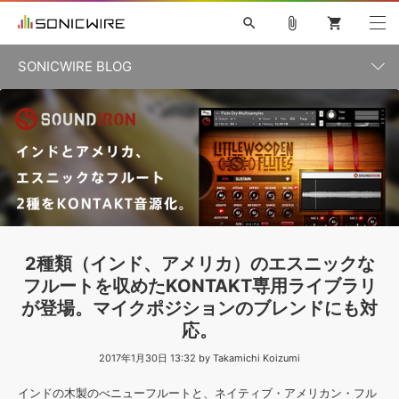
search
attach_file
shopping_cart
SONICWIRE BLOG
初音ミク V4X
鏡音リン・レン V4X
巡音ルカ V4X
カテゴリ一覧
ソフト音源 »
ボーカル抜き出し
MEIKO V3
KAITO V3
MASSIVE
SYLENTH1
VOCALOID
VIENNA
ライセンスフリーBGM
プラグイン・エフェクト »
記事一覧
TOONTRACK
サンプルパックを試そう
MUTANT
キャンペーン »
シネマティック音源特集
EZdrummer2
KOTO NATION
DUBSTEP
ELECTRONICA
EDM
TRANCE
ROUTER.FM
サンプルパック »
特集 »
製品サポート情報 »
2種類（インド、アメリカ）のエスニックな
ソフト音源
プラグイン・エフェクト
サンプルパック
フルートを収めたKONTAKT専用ライブラリ
ソフトウェア／ツール »
ニュースレター »
が登場。マイクポジションのブレンドにも対
DTMガイド »
ソフトウェア／ツール
DAW
効果音
BGM
音楽カード
製作サービス
応。
DAW »
SONICWIREブログ »
2017年1月30日 13:32 by Takamichi Koizumi
FAQ »
楽曲配信流通
サービス
インドの木製のべニューフルートと、ネイティブ・アメリカン・フル