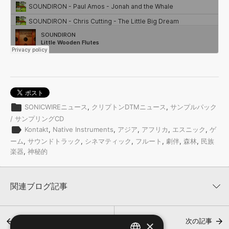
folder
SONICWIREニュース
,
クリプトンDTMニュース
,
サンプルパック
/ サンプリングCD
label
Kontakt
,
Native Instruments
,
アジア
,
アフリカ
,
エスニック
,
ゲ
ーム
,
サウンドトラック
,
シネマティック
,
フルート
,
劇伴
,
森林
,
民族
楽器
,
神秘的
関連ブログ記事
前の記事
次の記事
×