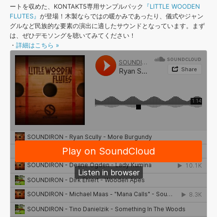
効果音 »
ートを収めた、KONTAKT5専用サンプルパック
『LITTLE WOODEN
お問い合わせ »
無償のサウンド
管理ソフト
FLUTES』
が登場！木製ならではの暖かみであったり、儀式やジャン
グルなど民族的な要素の演出に適したサウンドとなっています。まず
BGM »
は、ぜひデモソングを聴いてみてください！
次世代型
ボーカル・エディタ
・
詳細はこちら »
APS
映像のBGM・
セリフを音声分離
SLS
音素材の制作・
ライセンス提供