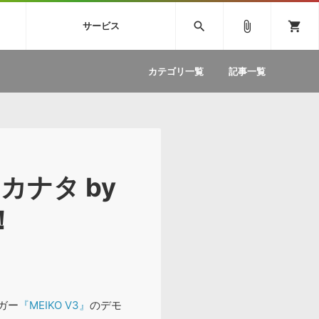
SIVE
SYLENTH1
VOCALOID
search
attach_file
shopping_cart
サービス
ィック音源特集
EZdrummer2
ソフトウェア／ツール »
SONICWIREブログ »
お問い合わせ »
.FM
カテゴリ一覧
記事一覧
のための無
ボーカルパートの制作が自由自在な、次世代
W
効果音
BGM
型ボーカル・エディタ
製品一覧
テクニカルサポート窓口
カテゴリ
製品購入前のご質問・ご相談
メーカー
ランキング
カナタ by
！
ガー
『MEIKO V3』
のデモ