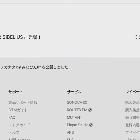
 SIBELIUS』登場！
【
ソラノカナタ by みじぴんP” を公開しました！
サポート
サービス
マイペー
製品サポート情報
SONOCA
購入製品
DTMガイド
ROUTER.FM
購入製品
FAQ
MUTANT
領収書発
ストアガイド
Piapro Studio
登録内容
ヘルプ
APS
プリペイ
お問い合わせ
SLS
ブックマ