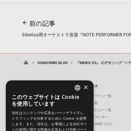
前の記事
Sibelius用オーケストラ音源『NOTE PERFORMER FOR
SONICWIRE BLOG
『MEIKO V3』 のデモソング “
×
製品
ニュース
このウェブサイトは Cookie
ソフト音源
キャンペーン一覧
ENGLISH
を使用しています
プラグイン・エフェクト
特集一覧
JAPANESE
サンプルパック
インタビュー一覧
当社はコンテンツや広告をパーソナライズし、
ソフトウェア／ツール
ニュースレター
トラフィックを分析するために Cookie を使用
します。また、当社は、お客様による当社サイ
DAW
SONICWIREブログ
トの使用に関する情報を広告および分析パート
効果音