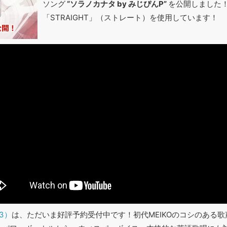
ソング
“ソラノカナタ by みじぴんP”
を公開しました
「STRAIGHT」（ストレート）を使用しています！
V3）
は、ただいま好評予約受付中です！初代MEIKOのコシのある