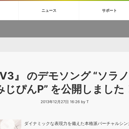
4X
巡音ルカ V4X
ボーカル抜き出し
MEIKO V3
KAITO V3
MAS
ニュース
サポート
BGM
TOONTRACK
サンプルパックを試そう
MUTANT
シネマテ
FAQ »
イン・エフェクト »
イド »
サンプルパック »
ニュースレター »
TO NATION
DUBSTEP
ELECTRONICA
EDM
TRANCE
ROUTER
サウンド素材の効率的な一元管理
ュージシャン向けの楽曲配信流通サ
Piapro Studio / Vocaloid4関連
イン・エフェクト
サンプルパック
ソフトウェア／ツール
DA
償ソフトウェア
者ガイド
製品一覧
バックナンバー一覧
初音ミク V4X関連
ュー一覧
パックを体験してみよう
ジャンル
購読のお申し込み
EZdrummer 3関連
一覧
メーカー
VIENNA関連
シンガー・ラインナップ
グ
フォーマット
イセンシング・サービス
オンラインストアガイド
ランキング
プロセッシング・サービス
ヘルプ
や要件に応じたBGM/効果音の新
O V3』 のデモソング “ソラノ
クを試そう！
ライセンス提供
みじぴんP” を公開しました
BGM »
»
製品一覧
2013年12月27日 16:26 by T
ジャンル
メーカー
ランキング
グ
ダイナミックな表現力を備えた本格派バーチャルシン
シングルBGM
効果音