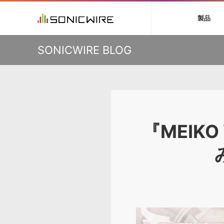
初音ミク V4X
鏡音リン・レン V
製品
VIENNA
ライセンスフリー
ソフト音源 »
キャンペーン »
製品サポート情報 »
プラグ
特集 »
DTMガ
KO
SONICWIRE BLOG
音楽ダウンロードカード製作サービス
独立系ミ
ソフト音源
プラグ
製品一覧
VOCALOID4 ENGINE製品サポート
製品一覧
特集一覧
DTM初心
ービス
EZ DRUMMER ENGINE製品サポート
楽器＆カテゴリ
カテゴリ
インタビ
サンプル
KONTAKT PLAYER 5製品サポート
メーカー
メーカー
TIPS記事
VIENNA INSTRUMENTS製品サポート
バーチャル・
エンジン
ランキン
APS
SLS
サウンド・ラ
ランキング
オーディオ・
BGMやセリフの抽出・削除を実現する音声
製品の仕様
『MEIK
サンプルパッ
分離サービス
規制作・
DAW »
効果音 
Ableton Live
製品一覧
Bitwig
カテゴリ
Cubase
メーカー
FL Studio
ランキン
SoundBridge
シングル