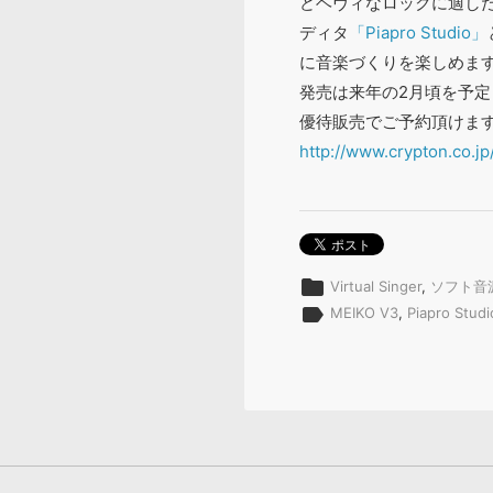
どヘヴィなロックに適し
ディタ
「Piapro Studio」
に音楽づくりを楽しめま
発売は来年の2月頃を予定
優待販売でご予約頂けま
http://www.crypton.co.j
folder
Virtual Singer
,
ソフト音
label
MEIKO V3
,
Piapro Studi