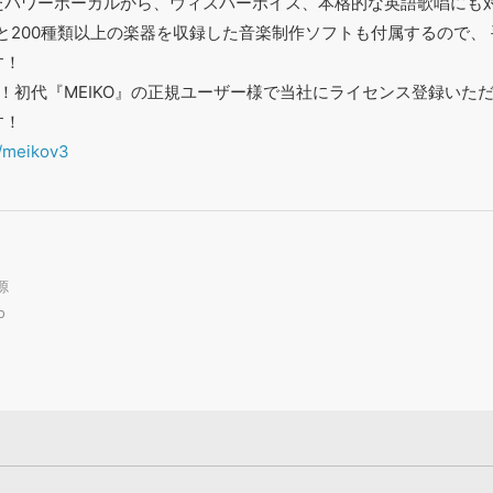
たパワーボーカルから、ウィスパーボイス、本格的な英語歌唱にも
と200種類以上の楽器を収録した音楽制作ソフトも付属するので、
す！
！初代『MEIKO』の正規ユーザー様で当社にライセンス登録いた
す！
p/meikov3
源
o