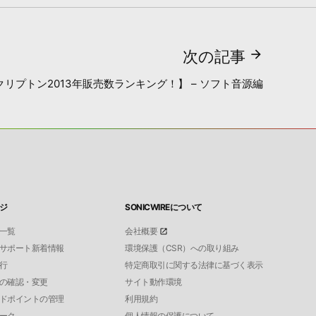
次の記事
クリプトン2013年販売数ランキング！】 – ソフト音源編
ジ
SONICWIREについて
一覧
会社概要
サポート新着情報
環境保護（CSR）への取り組み
行
特定商取引に関する法律に基づく表示
の確認・変更
サイト動作環境
ドポイントの管理
利用規約
ーク
個人情報の保護について