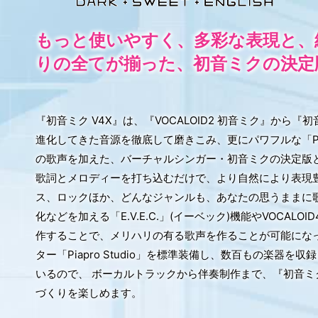
もっと使いやすく、多彩な表現と、
りの全てが揃った、初音ミクの決定
『初音ミク V4X』は、『VOCALOID2 初音ミク』から
進化してきた音源を徹底して磨きこみ、更にパワフルな「PO
の歌声を加えた、バーチャルシンガー・初音ミクの決定版
歌詞とメロディーを打ち込むだけで、より自然により表現
ス、ロックほか、どんなジャンルも、あなたの思うままに
化などを加える「E.V.E.C.」(イーベック)機能やVOCA
作することで、メリハリの有る歌声を作ることが可能にな
ター「Piapro Studio」を標準装備し、数百もの楽器を収
いるので、 ボーカルトラックから伴奏制作まで、『初音ミク
づくりを楽しめます。