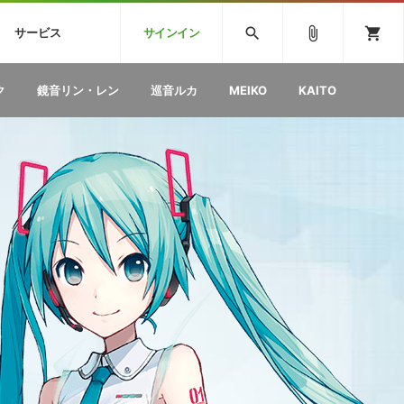
CK
SPITFIRE AUDIO
VIENNA
search
attach_file
shopping_cart
サービス
サインイン
BSTEP
ELECTRONICA
EDM
ソフトウェア／ツール »
SONICWIREブログ »
お問い合わせ »
ク
鏡音リン・レン
巡音ルカ
MEIKO
KAITO
のための無
ボーカルパートの制作が自由自在な、次世代
W
効果音
BGM
型ボーカル・エディタ
製品一覧
テクニカルサポート窓口
カテゴリ
製品購入前のご質問・ご相談
メーカー
ランキング