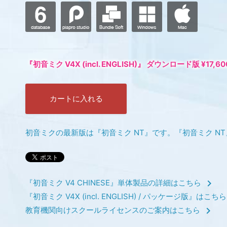
『初音ミク V4X (incl. ENGLISH)』 ダウンロード版
¥17,6
カートに入れる
初音ミクの最新版は『初音ミク NT』です。『初音ミク N
chevron_right
『初音ミク V4 CHINESE』単体製品の詳細はこちら
『初音ミク V4X (incl. ENGLISH) / パッケージ版』は
chevron_right
教育機関向けスクールライセンスのご案内はこちら