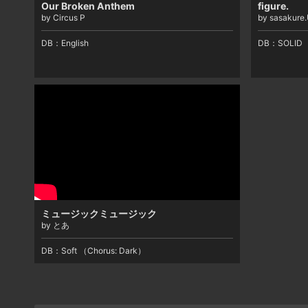
Our Broken Anthem
figure.
by Circus P
by sasakure
DB：
English
DB：
SOLID
ミュージックミュージック
by とあ
DB：
Soft （Chorus: Dark）