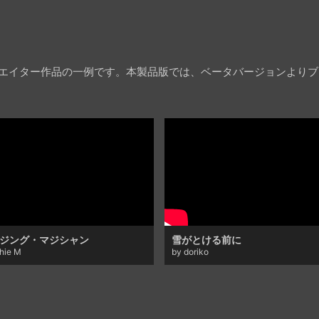
クリエイター作品の一例です。本製品版では、ベータバージョンより
ジング・マジシャン
雪がとける前に
chie M
by doriko