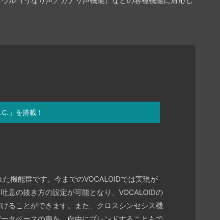
グロウル（うなり声／ガナリ声機能）などの各種機能に対応し
.C.」を搭載！
された機能群です。今までのVOCALOIDでは実現が
息の抜き方の設定が可能となり、VOCALOIDの
づけることができます。また、クロスシンセシス機
データベースの声を、自由にブレンドすることもで