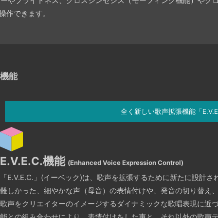
ファクターやブライトネス、クロスシンセシス（モーフィング機能）や
から操作できます。
」機能
全く新しい歌声拡張機能「E.V.E
E.V.E.C.機能
(Enhanced Voice Expression Control)
「E.V.E.C.」(イーベック)は、歌声を拡張するために新たに設計
難しかった、細やかな声（母音）の表情付けや、発音の切り替え、吐
歌声をクリエイターのイメージするダイナミックな歌唱表現に近
能との組み合わせにより、表情付けをした声と、それ以外の歌声