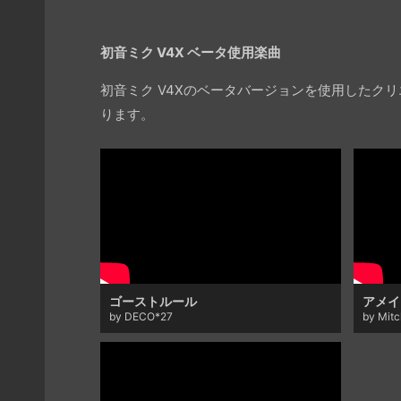
初音ミク V4X ベータ使用楽曲
初音ミク V4Xのベータバージョンを使用した
ります。
ゴーストルール
アメイ
by DECO*27
by Mit