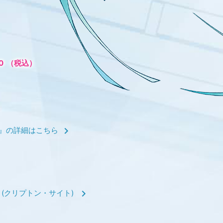
00
（税込）
chevron_right
T』の詳細はこちら
chevron_right
こちら (クリプトン・サイト)