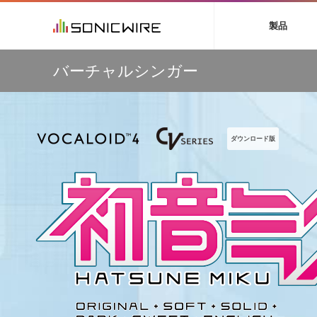
初音ミク NT
鏡音リン・レン V
製品
EZ DRUMMER 3
SERUM
ラ
ソフト音源 »
キャンペーン »
製品サポート情報 »
プラグ
特集 »
DTMガ
バーチャルシンガー
音楽ダウンロードカード製作サービス
独立系ミ
ソフト音源
プラグ
製品一覧
【50％OFF】Soundiron 期間限定セール！人気のクワイ
VOCALOID4 ENGINE製品サポート
製品一覧
特集一覧
DTM初心
ービス
ヤ音源、ストリングス音源が特別価格！
EZ DRUMMER ENGINE製品サポート
楽器＆カテゴリ
カテゴリ
インタビ
サンプル
Audiomodern Summer Sale！全製品35％OFF！
KONTAKT PLAYER 5製品サポート
メーカー
メーカー
TIPS記事
万物を創造するシンセ『Avenger 2』や拡張音源が
VIENNA INSTRUMENTS製品サポート
バーチャルシ
ダウンロード版
33％OFF！Vengeance Soundサマーセール！
エンジン
ランキン
APS
SLS
サウンド・ラ
【AudioThing】古典的なラテン・サウンドを収録した
ランキング
『LATIN PERCUSSION』が51％OFF！
オーディオ・
BGMやセリフの抽出・削除を実現する音声
製品の仕様
【HEAVYOCITY】サマーセール Reloaded！シネマティ
サンプルパッ
分離サービス
規制作・
ック音源 / エフェクト最大75%OFF！
DAW »
効果音 
Ableton Live
製品一覧
Bitwig
カテゴリ
Cubase
メーカー
FL Studio
ランキン
SoundBridge
シングル