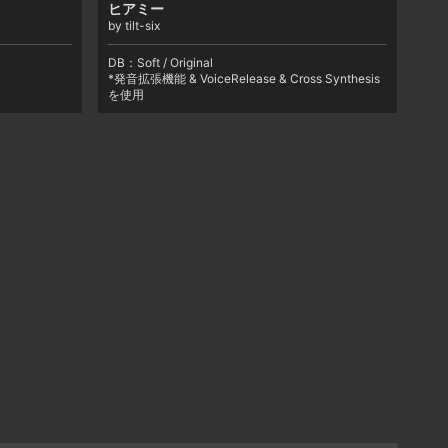
ヒアミー
by tilt-six
DB：
Soft / Original
*発音拡張機能 & VoiceRelease & Cross Synthesis
を使用