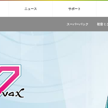
4X
巡音ルカ V4X
MEIKO V3
KAITO V3
VOCALOID
TOONTRA
ニュース
サポート
イセンスフリーBGM
サンプルパックを試そう
ボーカル抜き出し
DU
FAQ »
イン・エフェクト »
イド »
サンプルパック »
ニュースレター »
TRANCE
MUTANT
ROUTER.FM
SONOCA
スーパーパック
初音ミ
サウンド素材の効率的な一元管理
ュージシャン向けの楽曲配信流通サ
Piapro Studio / Vocaloid4関連
イン・エフェクト
サンプルパック
ソフトウェア／ツール
DA
償ソフトウェア
者ガイド
製品一覧
バックナンバー一覧
初音ミク V4X関連
ュー一覧
パックを体験してみよう
ジャンル
購読のお申し込み
EZdrummer 3関連
一覧
メーカー
VIENNA関連
ンガー・ラインナップ
グ
フォーマット
イセンシング・サービス
オンラインストアガイド
ランキング
プロセッシング・サービス
ヘルプ
や要件に応じたBGM/効果音の新
クを試そう！
ライセンス提供
BGM »
»
製品一覧
ジャンル
メーカー
ランキング
グ
シングルBGM
効果音