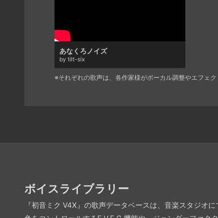
あなくろノイズ
by tilt-six
※それぞれの歌声は、各作家様がボーカル調整やエフェク
ボイスライブラリー
『初音ミク V4X』の歌声データベースは、音楽スタジオ