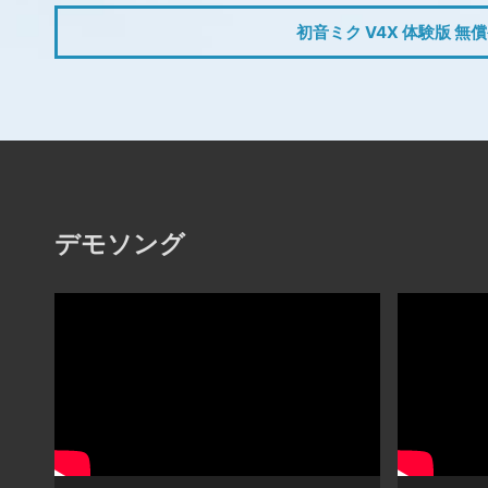
初音ミク V4X 体験版 無
デモソング