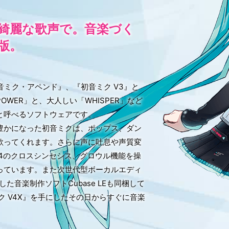
綺麗な歌声で。音楽づく
版。
『初音ミク・アペンド』、『初音ミク V3』と
WER」と、大人しい「WHISPER」など
と呼べるソフトウェアです。
豊かになった初音ミクは、ポップス、ダン
歌ってくれます。さらに声に吐息や声質変
LOID4のクロスシンセシス、グロウル機能を操
っています。また次世代型ボーカルエディ
録した音楽制作ソフトCubase LEも同梱して
 V4X』を手にしたその日からすぐに音楽