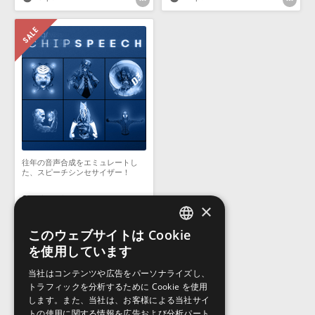
往年の音声合成をエミュレートし
た、スピーチシンセサイザー！
CHIPSPEECH
×
¥12,991
¥9,093(30%OFF)
272pt
このウェブサイトは Cookie
ENGLISH
を使用しています
JAPANESE
当社はコンテンツや広告をパーソナライズし、
トラフィックを分析するために Cookie を使用
します。また、当社は、お客様による当社サイ
トの使用に関する情報を広告および分析パート