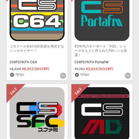
効果音 »
お問い合わせ »
無償のサウンド
管理ソフト
BGM »
次世代型
ボーカル・エディタ
APS
コモドール64のSID音源を再現する
80年代のキーボード「PSS」シリ
映像のBGM・
セリフを音声分離
シンセサイザー！
ーズをもとに作られたFMシンセ音
源！
CHIPSYNTH C64
CHIPSYNTH PortaFM
SLS
音素材の制作・
ライセンス提供
¥8,646
¥6,052(30%OFF)
¥5,192
¥3,634(30%OFF)
181pt
109pt