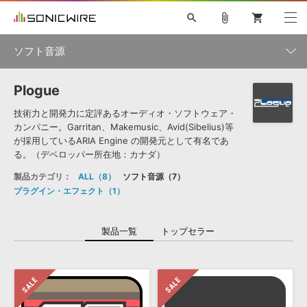
search
attach_file
shopping_cart
ソフト音源
Plogue
初音ミク NT
鏡音リン・レン V4X
巡音ルカ V4X
MEIKO V3
製品一覧
ソフト音源 »
KAITO V3
VOCALOID
TOONTRACK
SPITFIRE AUDIO
技術力と開発力に定評あるオーディオ・ソフトウェア・
カンパニー。Garritan、Makemusic、Avid(Sibelius)等
VIENNA
EZ DRUMMER 3
SERUM
ライセンスフリーBGM
が採用しているARIA Engine の開発元として有名であ
プラグイン・エフェクト »
サンプルパックを試そう
ボーカル抜き出し
DUBSTEP
楽器＆カテゴリ
キャンペーン »
る。（デベロッパー所在地：カナダ）
ELECTRONICA
EDM
TRANCE
MUTANT
ROUTER.FM
製品カテゴリ：
ALL
8
ソフト音源
7
SONOCA
サンプルパック »
特集 »
プラグイン・エフェクト
1
製品サポート情報 »
メーカー
ソフト音源
プラグイン・エフェクト
サンプルパック
ソフトウェア／ツール »
製品一覧
トップセラー
ニュースレター »
DTMガイド »
ソフトウェア／ツール
DAW
効果音
BGM
音楽カード
製作サービス
エンジン
DAW »
SONICWIREブログ »
FAQ »
楽曲配信流通
サービス
ランキング