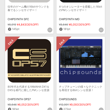
往年のゲーム機の16bitサウンドを
4つのオシレーターを搭載した16bit
奏でるシンセサイザー！
のFMシンセサイザー！
CHIPSYNTH SFC
CHIPSYNTH MD
¥6,919
¥4,843(30%OFF)
¥8,646
¥6,052(30%OFF)
145pt
181pt
80年代を代表するYAMAHA DX1＆
チップチューンの様々なテクニック
DX5を精巧に模したFMシンセ音源
を再現する8bitシンセ音源！
CHIPSYNTH OPS7
CHIPSOUNDS
¥8,646
¥6,052(30%OFF)
¥12,991
¥9,093(30%OFF)
181pt
272pt