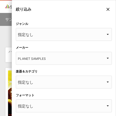
search
attach_file
shopping_cart
絞り込み
サンプルパック
ジャンル
指定なし
初音ミク NT
鏡音リン・レン V4X
巡音ルカ V4X
MEIKO V3
サンプルパック製品一覧
製品一覧
ソフト音源 »
KAITO V3
VOCALOID
TOONTRACK
SPITFIRE AUDIO
メーカー
VIENNA
EZ DRUMMER 3
SERUM
ライセンスフリーBGM
メーカー：
PLANET SAMPLES
プラグイン・エフェクト »
サンプルパックを試そう
ボーカル抜き出し
DUBSTEP
ジャンル
キャンペーン »
条件リセット
PLANET SAMPLES
ELECTRONICA
EDM
TRANCE
MUTANT
ROUTER.FM
SONOCA
サンプルパック »
楽器＆カテゴリ
特集 »
製品サポート情報 »
メーカー
ソフト音源
プラグイン・エフェクト
サンプルパック
指定なし
ソフトウェア／ツール »
ニュースレター »
DTMガイド »
ソフトウェア／ツール
DAW
効果音
BGM
音楽カード
製作サービス
フォーマット
フォーマット
DAW »
SONICWIREブログ »
FAQ »
指定なし
楽曲配信流通
サービス
ランキング