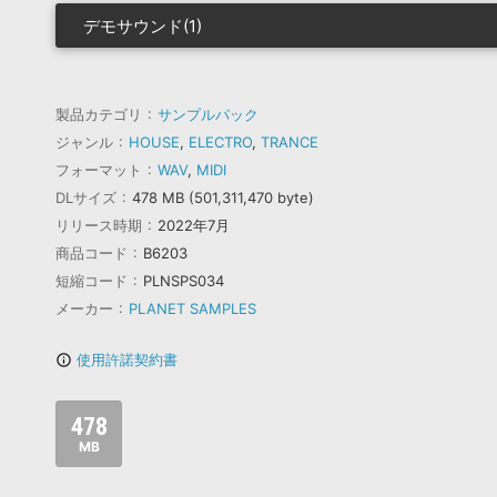
デモサウンド(1)
製品カテゴリ
サンプルパック
ジャンル
HOUSE
,
ELECTRO
,
TRANCE
フォーマット
WAV
,
MIDI
DLサイズ
478 MB (501,311,470 byte)
リリース時期
2022年7月
商品コード
B6203
短縮コード
PLNSPS034
メーカー
PLANET SAMPLES
使用許諾契約書
info_outline
478
MB