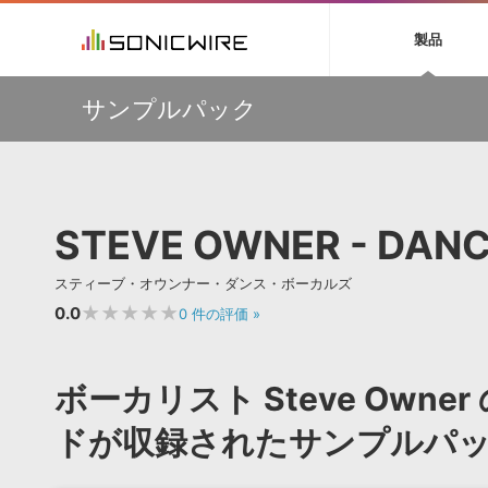
初音ミク NT
鏡音リン・レン V
製品
EZ DRUMMER 3
SERUM
ラ
ソフト音源 »
キャンペーン »
製品サポート情報 »
プラグ
特集 »
DTMガ
サンプルパック
音楽ダウンロードカード製作サービス
独立系ミ
ソフト音源
プラグ
製品一覧
【50％OFF】Soundiron 期間限定セール！人気のクワイ
VOCALOID4 ENGINE製品サポート
製品一覧
特集一覧
DTM初心
ービス
ヤ音源、ストリングス音源が特別価格！
EZ DRUMMER ENGINE製品サポート
楽器＆カテゴリ
カテゴリ
インタビ
サンプル
Audiomodern Summer Sale！全製品35％OFF！
KONTAKT PLAYER 5製品サポート
メーカー
メーカー
TIPS記事
万物を創造するシンセ『Avenger 2』や拡張音源が
VIENNA INSTRUMENTS製品サポート
バーチャルシ
33％OFF！Vengeance Soundサマーセール！
エンジン
ランキン
APS
SLS
STEVE OWNER - DAN
サウンド・ラ
【AudioThing】古典的なラテン・サウンドを収録した
ランキング
『LATIN PERCUSSION』が51％OFF！
オーディオ・
BGMやセリフの抽出・削除を実現する音声
製品の仕様
【HEAVYOCITY】サマーセール Reloaded！シネマティ
サンプルパッ
スティーブ・オウンナー・ダンス・ボーカルズ
分離サービス
規制作・
ック音源 / エフェクト最大75%OFF！
★★★★★
0.0
0
件の評価
»
DAW »
効果音 
Ableton Live
製品一覧
ボーカリスト Steve Ow
Bitwig
カテゴリ
Cubase
ドが収録されたサンプルパ
メーカー
FL Studio
ランキン
SoundBridge
シングル