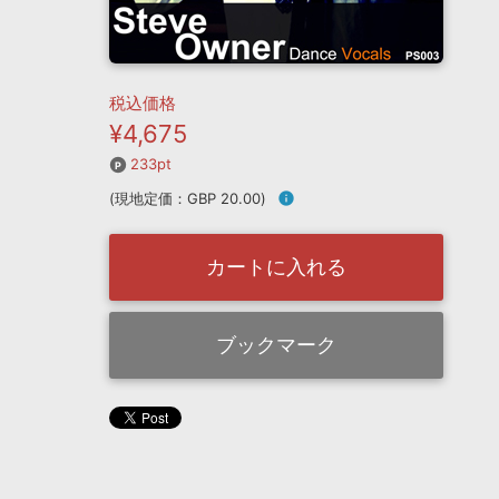
税込価格
¥4,675
233pt
(現地定価：GBP 20.00)
info
カートに入れる
ブックマーク