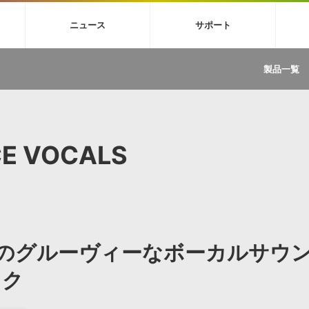
4X
巡音ルカ V4X
MEIKO V3
KAITO V3
VOCALOID
TOONTRA
ニュース
サポート
イセンスフリーBGM
サンプルパックを試そう
ボーカル抜き出し
DU
FAQ »
イン・エフェクト »
イド »
サンプルパック »
ニュースレター »
TRANCE
MUTANT
ROUTER.FM
SONOCA
製品一覧
サウンド素材の効率的な一元管理
ュージシャン向けの楽曲配信流通サ
Piapro Studio / Vocaloid4関連
イン・エフェクト
サンプルパック
ソフトウェア／ツール
DA
償ソフトウェア
者ガイド
製品一覧
バックナンバー一覧
初音ミク V4X関連
ュー一覧
パックを体験してみよう
ジャンル
購読のお申し込み
EZdrummer 3関連
一覧
メーカー
VIENNA関連
ンガー・ラインナップ
グ
フォーマット
CE VOCALS
イセンシング・サービス
オンラインストアガイド
ランキング
プロセッシング・サービス
ヘルプ
や要件に応じたBGM/効果音の新
クを試そう！
ライセンス提供
BGM »
»
製品一覧
ner のグルーヴィーなボーカルサウ
ジャンル
メーカー
ック
ランキング
グ
シングルBGM
効果音