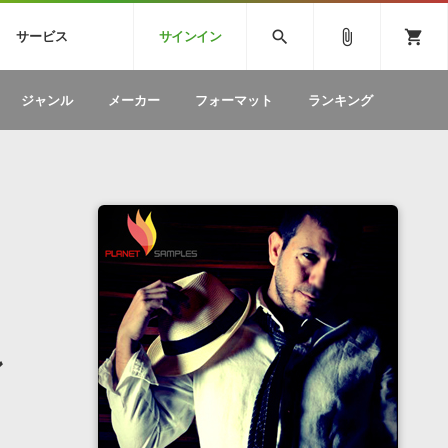
CK
SPITFIRE AUDIO
VIENNA
search
attach_file
shopping_cart
サービス
サインイン
BSTEP
ELECTRONICA
EDM
ソフトウェア／ツール »
SONICWIREブログ »
お問い合わせ »
ジャンル
メーカー
フォーマット
ランキング
のための無
ボーカルパートの制作が自由自在な、次世代
W
効果音
BGM
型ボーカル・エディタ
製品一覧
テクニカルサポート窓口
カテゴリ
製品購入前のご質問・ご相談
メーカー
ランキング
ン