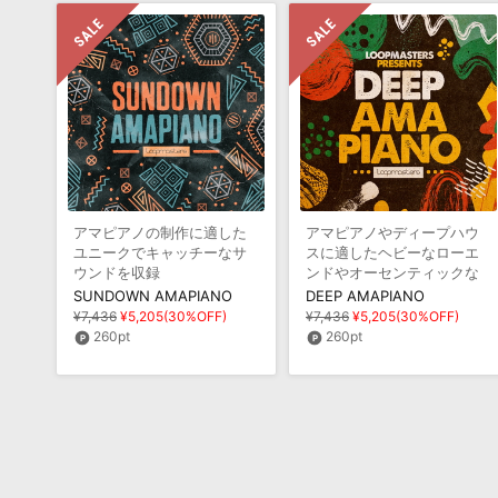
アマピアノの制作に適した
アマピアノやディープハウ
ユニークでキャッチーなサ
スに適したヘビーなローエ
ウンドを収録
ンドやオーセンティックな
ボーカル等を収録
SUNDOWN AMAPIANO
DEEP AMAPIANO
¥7,436
¥5,205(30%OFF)
¥7,436
¥5,205(30%OFF)
260pt
260pt