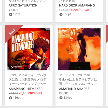
るエレクトリックピアノサ
ンドを収録
ウンドを収録
AFRO SATURATION
HARD DROP AMAPIANO
¥3,828
¥7,436
¥5,205(30%OFF)
191pt
156pt
アマピアノやディープハウ
アーティストのUrban
スに適した刺激的なメロデ
Galoreによるアマピアノに
ィーやパーカッシブなベー
適したソウルフルなサウン
スライン等を収録
ドを収録
AMAPIANO HITMAKER
AMAPIANO SHADES
¥7,436
¥5,205(30%OFF)
¥4,686
156pt
234pt