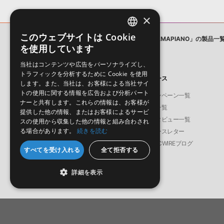
×
このウェブサイトは Cookie
ジャンル
サンプルパック - 「AMAPIANO」の製品一
ENGLISH
を使用しています
JAPANESE
当社はコンテンツや広告をパーソナライズし、
トラフィックを分析するために Cookie を使用
製品
ニュース
します。また、当社は、お客様による当社サイ
トの使用に関する情報を広告および分析パート
ソフト音源
キャンペーン一覧
ナーと共有します。これらの情報は、お客様が
プラグイン・エフェクト
特集一覧
提供した他の情報、またはお客様によるサービ
サンプルパック
インタビュー一覧
スの使用から収集した他の情報と組み合わされ
る場合があります。
続きを読む
ソフトウェア／ツール
ニュースレター
DAW
SONICWIREブログ
すべてを受け入れる
全て拒否する
効果音
BGM
詳細を表示
© Crypton Future Media, INC.
日本語
English