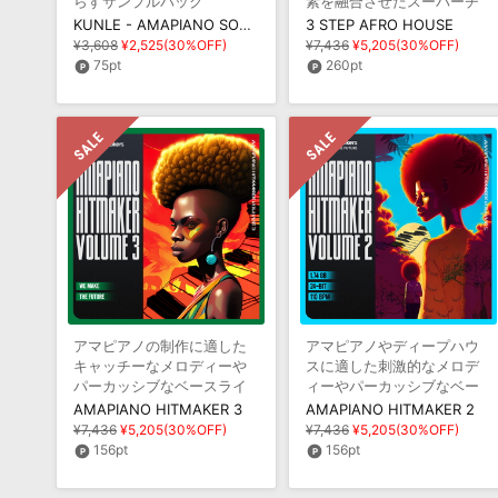
らすサンプルパック
素を融合させたスーパーチ
ルで感染力のあるサンプル
KUNLE - AMAPIANO SOUNDS
3 STEP AFRO HOUSE
パック
¥3,608
¥2,525(30%OFF)
¥7,436
¥5,205(30%OFF)
75pt
260pt
アマピアノの制作に適した
アマピアノやディープハウ
キャッチーなメロディーや
スに適した刺激的なメロデ
パーカッシブなベースライ
ィーやパーカッシブなベー
ン等を収録
スライン等を収録
AMAPIANO HITMAKER 3
AMAPIANO HITMAKER 2
¥7,436
¥5,205(30%OFF)
¥7,436
¥5,205(30%OFF)
156pt
156pt