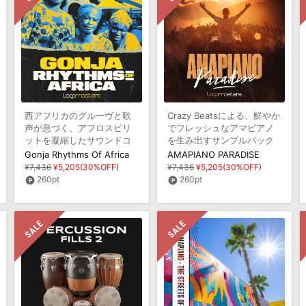
西アフリカのグルーヴと歌
Crazy Beatsによる、鮮やか
声が息づく、アフロスピリ
でフレッシュなアマピアノ
ットを凝縮したサウンドコ
を生み出すサンプルパック
レクション
Gonja Rhythms Of Africa
AMAPIANO PARADISE
¥7,436
¥5,205(30%OFF)
¥7,436
¥5,205(30%OFF)
260pt
260pt