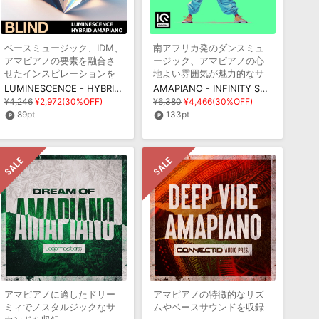
ベースミュージック、IDM、
南アフリカ発のダンスミュ
アマピアノの要素を融合さ
ージック、アマピアノの心
せたインスピレーションを
地よい雰囲気が魅力的なサ
呼び起こすサンプルパック
ンプルパック
LUMINESCENCE - HYBRID AMAPIANO
AMAPIANO - INFINITY SUMMER
¥4,246
¥2,972(30%OFF)
¥6,380
¥4,466(30%OFF)
89pt
133pt
アマピアノに適したドリー
アマピアノの特徴的なリズ
ミィでノスタルジックなサ
ムやベースサウンドを収録