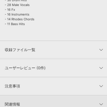
- 30 Drum Hits
- 28 Male Vocals
- 16 Fx
- 16 Instruments
- 14 Rhodes Chords
- 11 Bass Hits
収録ファイル一覧
ユーザーレビュー (0件)
収録ファイル一覧
平均評価
0
★★★★★
注意事項
0
件の評価
KONTAKTフォーマットについて：
サンプルパック製品の
★5
0%
KONTAKTフォーマットは、
製品版KONTAKT（別売）
に読み込ん
関連情報
★4
0%