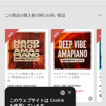
でお使いいただけます。無償版のKONTAKT PLAYERではお使いい
★3
0%
ただけませんので、ご注意ください。また、「ライブラリ・タブ」
【Loopmasters】計57ブランドのサンプルパックが30%OFF！サ
★2
0%
への表示にも対応しておりません。
マーセール！
★1
0%
この製品の購入者の関心が高い製品
4GBを超えるデータに関するご注意：
FAT32でフォーマットされた
LOOPMASTERS 製品一覧
HDDには、1ファイル4GBを超えるデータを格納することができま
レビューをもっと見る »
せん。データ容量が4GBを超えるダウンロード製品をご購入いただ
きます際には、NTFSやHFS＋でフォーマットされたHDDをご用意
いただく必要がございます。
製品の購入手続き完了後、受注確認メールとシリアルナンバーをお
知らせするメールの2通が送信されます。メールに記載されており
ます説明に沿って、製品のダウンロード／導入を行って下さい。
サンプルパック製品には、原則として日本語版操作マニュアルをご
用意しておりません。ご購入後のご不明点や詳細に関するお問い合
わせなどは
テクニカルサポート
までご連絡ください。
アマピアノの制作に適したダー
アマピアノの特徴的なリズムや
アマ
デモソングは、製品収録サウンドを使ってできることを紹介するた
クで緊張感のあるサウンドを収
ベースサウンドを収録
適し
めのデモンストレーション用の楽曲です。原則として、デモソング
録
ーカ
収録
そのものをお使いいただくことはできません。また、デモソングを
HARD DROP AMAPIANO
DEEP VIBE AMAPIANO
AMAP
構成する全てのサウンドが、サンプルパックに含まれていることを
×
¥7,436
¥5,205(30%OFF)
¥6,380
¥4,466(30%OFF)
¥7,4
保証するものではありません。
156pt
133pt
1
このウェブサイトは Cookie
ENGLISH
ダウンロード製品という性質上、一切の返品・返金はお受け付け致
を使用しています