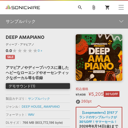
search
attach_file
shopping_cart
サンプルパック
DEEP AMAPIANO
初音ミク NT
鏡音リン・レン V4X
巡音ルカ V4X
MEIKO V3
製品一覧
ソフト音源 »
ディープ・アマピアノ
KAITO V3
VOCALOID
TOONTRACK
SPITFIRE AUDIO
★★★★★
0.0
0
»
VIENNA
EZ DRUMMER 3
SERUM
ライセンスフリーBGM
SALE
プラグイン・エフェクト »
サンプルパックを試そう
ボーカル抜き出し
DUBSTEP
ジャンル
キャンペーン »
アマピアノやディープハウスに適した
ELECTRONICA
EDM
TRANCE
MUTANT
ROUTER.FM
ヘビーなローエンドやオーセンティッ
SONOCA
サンプルパック »
クなボーカル等を収録
特集 »
製品サポート情報 »
メーカー
デモサウンド(1)
税込価格
ソフト音源
プラグイン・エフェクト
サンプルパック
¥5,205
ソフトウェア／ツール »
30%OFF
¥7,436
ニュースレター »
製品カテゴリ
サンプルパック
DTMガイド »
ソフトウェア／ツール
DAW
効果音
BGM
260pt
音楽カード
製作サービス
フォーマット
ジャンル
DEEP HOUSE
,
AMAPIANO
DAW »
【Loopmasters】計57ブ
SONICWIREブログ »
フォーマット
WAV
FAQ »
ランドのサンプルパックが
楽曲配信流通
サービス
30%OFF！サマーセール！
DLサイズ
766 MB (803,772,196 byte)
ランキング
2026年8月14日(金)まで