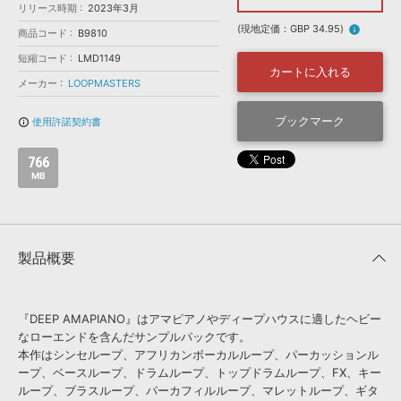
効果音 »
リリース時期
2023年3月
お問い合わせ »
無償のサウンド
管理ソフト
(現地定価：GBP 34.95)
info
商品コード
B9810
BGM »
短縮コード
LMD1149
カートに入れる
次世代型
ボーカル・エディタ
メーカー
LOOPMASTERS
ブックマーク
使用許諾契約書
info_outline
APS
映像のBGM・
セリフを音声分離
766
MB
SLS
音素材の制作・
ライセンス提供
製品概要
『DEEP AMAPIANO』はアマピアノやディープハウスに適したヘビー
なローエンドを含んだサンプルパックです。
本作はシンセループ、アフリカンボーカルループ、パーカッションル
ープ、ベースループ、ドラムループ、トップドラムループ、FX、キー
ループ、ブラスループ、パーカフィルループ、マレットループ、ギタ