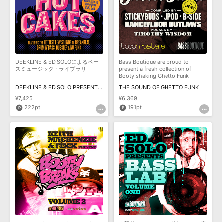
DEEKLINE & ED SOLOによるベー
Bass Boutique are proud to
スミュージック・ライブラリ
present a fresh collection of
Booty shaking Ghetto Funk
sounds and sample
DEEKLINE & ED SOLO PRESENTS THE SOUND OF HOTCAKES
THE SOUND OF GHETTO FUNK
¥7,425
¥6,369
222pt
191pt