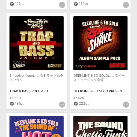
127pt
159pt
Smookie Illsonによるトラップ系ラ
DEEKLINE & ED SOLOによるベー
イブラリ
スミュージック音源
TRAP & BASS VOLUME 1
DEEKLINE & ED SOLO PRESENT BOUNCE N SHAKE
¥6,369
¥7,425
191pt
222pt