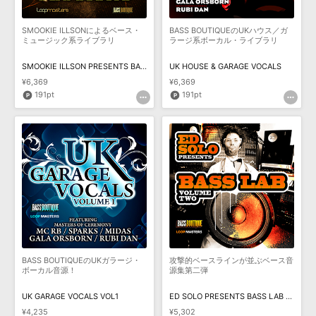
SMOOKIE ILLSONによるベース・
BASS BOUTIQUEのUKハウス／ガ
ミュージック系ライブラリ
ラージ系ボーカル・ライブラリ
SMOOKIE ILLSON PRESENTS BASS SESSIONS
UK HOUSE & GARAGE VOCALS
¥6,369
¥6,369
191pt
191pt
BASS BOUTIQUEのUKガラージ・
攻撃的ベースラインが並ぶベース音
ボーカル音源！
源集第二弾
UK GARAGE VOCALS VOL1
ED SOLO PRESENTS BASS LAB VOL. 2
¥4,235
¥5,302