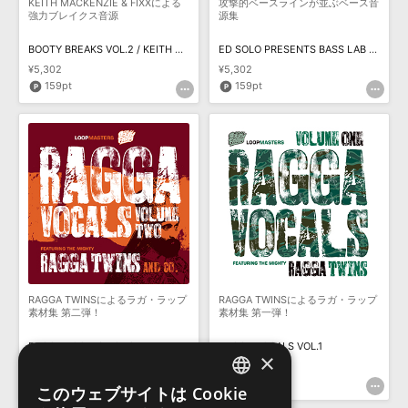
KEITH MACKENZIE & FIXXによる
攻撃的ベースラインが並ぶベース音
強力ブレイクス音源
源集
BOOTY BREAKS VOL.2 / KEITH MACKENZIE & FIXX
ED SOLO PRESENTS BASS LAB VOL.1
¥5,302
¥5,302
159pt
159pt
RAGGA TWINSによるラガ・ラップ
RAGGA TWINSによるラガ・ラップ
素材集 第二弾！
素材集 第一弾！
RAGGA VOCALS VOL.2
RAGGA VOCALS VOL.1
×
¥7,425
¥7,425
222pt
222pt
このウェブサイトは Cookie
ENGLISH