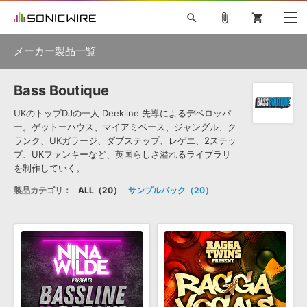
search
attach_file
shopping_cart
メーカー製品一覧
Bass Boutique
初音ミク NT
鏡音リン・レン V4X
巡音ルカ V4X
MEIKO V3
ソフト音源 »
KAITO V3
VOCALOID
TOONTRACK
SPITFIRE AUDIO
UKのトップDJの一人 Deekline 先導によるデベロッパ
ー。ゲットーハウス、マイアミベース、ジャングル、ク
VIENNA
EZ DRUMMER 3
SERUM
ライセンスフリーBGM
ランク、UKガラージ、ダブステップ、レゲエ、2ステッ
プラグイン・エフェクト »
サンプルパックを試そう
ボーカル抜き出し
DUBSTEP
キャンペーン »
プ、UKファンキーなど、英国らしさ溢れるライブラリ
ELECTRONICA
EDM
TRANCE
MUTANT
ROUTER.FM
を制作していく。
SONOCA
サンプルパック »
製品カテゴリ：
特集 »
ALL
20
サンプルパック
20
製品サポート情報 »
ソフト音源
プラグイン・エフェクト
サンプルパック
ソフトウェア／ツール »
ニュースレター »
DTMガイド »
ソフトウェア／ツール
DAW
効果音
BGM
音楽カード
製作サービス
DAW »
SONICWIREブログ »
FAQ »
楽曲配信流通
サービス