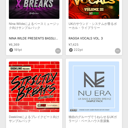
効果音 »
お問い合わせ »
無償のサウンド
管理ソフト
BGM »
Nina Wildeによるベースミュージッ
UKのサウンド・システムが香るボ
次世代型
ボーカル・エディタ
ク向けサンプルパック
ーカル・ライブラリー
NINA WILDE PRESENTS BASSLINE X BREAKS
RAGGA VOCALS VOL. 3
APS
映像のBGM・
セリフを音声分離
¥6,369
¥7,425
191pt
222pt
SLS
音素材の制作・
ライセンス提供
Deeklineによるブレイクビート向け
独自のグルーヴでうねらせるUKガ
サンプルパック
ラージ・ベースハウス音源集