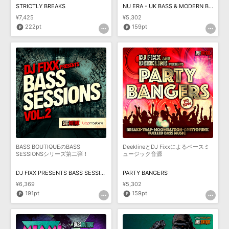
STRICTLY BREAKS
NU ERA - UK BASS & MODERN BREAKZ
¥7,425
¥5,302
222pt
159pt
BASS BOUTIQUEのBASS
DeeklineとDJ Fixxによるベースミ
SESSIONSシリーズ第二弾！
ュージック音源
DJ FIXX PRESENTS BASS SESSIONS VOL. 2
PARTY BANGERS
¥6,369
¥5,302
191pt
159pt