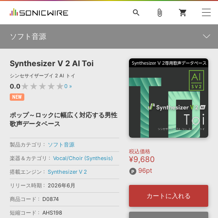
search
attach_file
shopping_cart
ソフト音源
Synthesizer V 2 AI Toi
初音ミク NT
鏡音リン・レン V4X
巡音ルカ V4X
MEIKO V3
製品一覧
ソフト音源 »
シンセサイザーブイ 2 AI トイ
KAITO V3
VOCALOID
TOONTRACK
SPITFIRE AUDIO
★★★★★
0.0
0
»
VIENNA
EZ DRUMMER 3
SERUM
ライセンスフリーBGM
NEW
プラグイン・エフェクト »
サンプルパックを試そう
ボーカル抜き出し
DUBSTEP
楽器＆カテゴリ
キャンペーン »
ポップ～ロックに幅広く対応する男性
ELECTRONICA
EDM
TRANCE
MUTANT
ROUTER.FM
歌声データベース
SONOCA
サンプルパック »
特集 »
製品サポート情報 »
メーカー
製品カテゴリ
ソフト音源
税込価格
ソフト音源
プラグイン・エフェクト
サンプルパック
¥9,680
楽器＆カテゴリ
Vocal/Choir (Synthesis)
ソフトウェア／ツール »
ニュースレター »
DTMガイド »
96pt
ソフトウェア／ツール
DAW
効果音
BGM
搭載エンジン
Synthesizer V 2
音楽カード
製作サービス
エンジン
リリース時期
2026年6月
DAW »
SONICWIREブログ »
カートに入れる
FAQ »
商品コード
D0874
楽曲配信流通
サービス
短縮コード
AHS198
ランキング