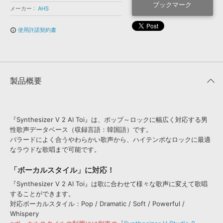
効果音 »
ブックマーク
メーカー
AHS
お問い合わせ »
無償のサウンド
管理ソフト
BGM »
使用許諾契約書
info_outline
次世代型
ボーカル・エディタ
APS
映像のBGM・
セリフを音声分離
製品概要
SLS
音素材の制作・
ライセンス提供
『Synthesizer V 2 AI Toi』は、ポップ～ロックに幅広く対応する男
性歌声データベース（収録言語：韓国語）です。
バラードによく合うやわらかい歌声から、ハイテンポなロックに最適
なラウドな歌唱まで可能です。
「ボーカルスタイル」に対応！
『Synthesizer V 2 AI Toi』は歌に合わせて様々な歌声に変えて歌唱
することができます。
対応ボーカルスタイル：Pop / Dramatic / Soft / Powerful /
Whispery