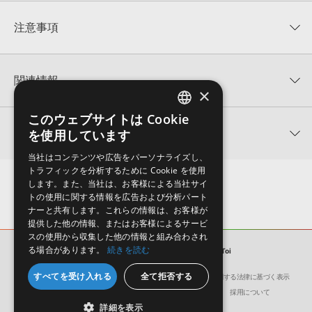
最新のAI合成音声エンジンにより更なるレンダリングの高速化、ピッ
平均評価
0
AIリテイク
チ編集機能の最適化を実現し、スムーズでより高速な編集が可能で
★★★★★
macOS
注意事項
す。
歌声のピッチや声色の特徴をボタン一つでリテイクすることができま
0
件の評価
OSはWindows/macOSに対応。英語、中国語、広東語、スペイン
す。Synthesizer V Studio 2 ProではAIリテイクの方向性を指定して
macOS 11 Big Sur (Intel CPU)
製品の購入手続き完了後、受注確認メールとシリアルナンバーをお知らせするメールの2
語、韓国語など多言語での歌唱にも対応しています。
リテイクすることができるようになりました。
通が送信されます。メールに記載されております説明に沿って、製品のダウンロード／
★5
0%
これにより、より的確なリテイクが可能です。
有償版の歌声データベースの場合、エディターソフト「Synthesizer
関連情報
macOS 11 Big Sur (ARM)
導入を行って下さい。
★4
0%
×
V Studio 2 Pro(機能制限版)」を使用することで単体でもご利用可能
音素タイミングパネルの実装
ダウンロード製品という性質上、一切の返品・返金はお受け付け致しかねます。
★3
0%
ですが、「Synthesizer V Studio 2 Pro」をお使いいただくとさらに
macOS 12 Monterey (Intel CPU)
AHS 製品一覧
★2
0%
このウェブサイトは Cookie
Synthesizer V Studio 2 Proでは新たに音素タイミングパネルを実装
表現の幅が豊かになり、歌声データベースを最大限にご利用いただけ
ENGLISH
★1
0%
関連製品
しました。
を使用しています
ます。
macOS 12 Monterey (ARM)
これにより音素のタイミング調整をより簡潔で素早く行えるようにな
JAPANESE
「Synthesizer V Studio 2 Pro」について詳しくは
こちら(株式会社
レビューをもっと見る »
当社はコンテンツや広告をパーソナライズし、
ります。
macOS 13 Ventura (Intel CPU)
AHS)
をご確認ください。
トラフィックを分析するために Cookie を使用
高速化
Synthesizer V 1と2に関する詳しい機能の違いは機能比較表をご覧く
します。また、当社は、お客様による当社サイ
macOS 13 Ventura (ARM)
トの使用に関する情報を広告および分析パート
ださい。
Synthesizer V Studio 2 Proではマルチコア対応を最適化し、処理速
ナーと共有します。これらの情報は、お客様が
度が大幅に向上しました。前作と比べて圧倒的にスムーズな動作を実
macOS 14 Sonoma (Intel CPU)
提供した他の情報、またはお客様によるサービ
現しています。
スの使用から収集した他の情報と組み合わされ
macOS 14 Sonoma (ARM)
る場合があります。
続きを読む
ボーカルススタイル
ソフト音源
Synthesizer V 2 AI Toi
歌い方の特徴が切り替えられるボーカルスタイル機能を搭載していま
macOS 15 Sequoia (Intel CPU)
すべてを受け入れる
全て拒否する
会社概要
環境保護（CSR）への取り組み
特定商取引に関する法律に基づく表示
す。
やさしくのびやかな女性歌声デ
マイルドでふくよかな歌声が特
やわ
サイト動作環境
利用規約
個人情報の保護について
採用について
Synthesizer V Studio 2 Proではボーカルスタイルを選んだりただ混
macOS 15 Sequoia (ARM)
ータベース
徴の男性歌声データベース
特徴
詳細を表示