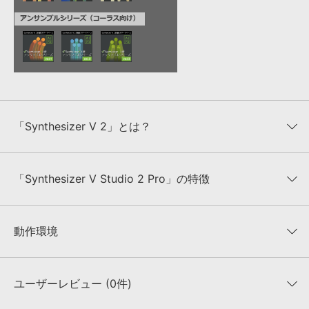
「Synthesizer V 2」とは？
「Synthesizer V 2」は、DreamtonicsのDNN(ディープニューラルネ
「Synthesizer V Studio 2 Pro」の特徴
ットワーク)を搭載した歌声合成技術です。
「Synthesizer V 2」で生成された歌声は、まるで人間が歌っている
かのような自然さがあり、どんな音楽スタイルで歌わせても細かな部
スマートコントロールポイントの実装(ピッチコントロール
分まで本物の歌手のように歌わせることができます。
の統合)
動作環境
また、標準的なデバイスにも最適化されており、動作のために特別な
これまで声の音程を整えるピッチコントロールの方法が多数存在して
ハードウェアは必要ありません。
いましたが、自動補正、ペンツールでの手動補正など、これらを効率
Synthesizer Vシリーズのエディター「Synthesizer V Studio 2
的に扱える新しいコントロール方法「スマートコントロールポイン
ユーザーレビュー (0件)
Pro」では、直感的で柔軟なユーザーインターフェースにより、快適
ト」が実装されました。
な制作環境を提供します。
また、ピアノロールからノートに対しても設定が可能です。