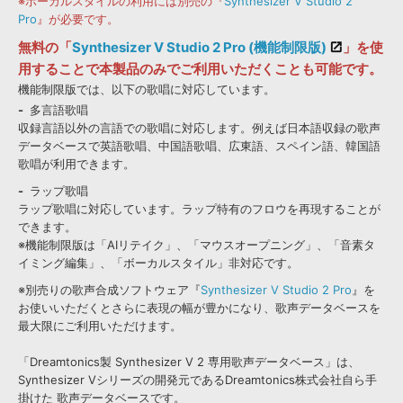
※ボーカルスタイルの利用には別売の『
Synthesizer V Studio 2
Pro
』が必要です。
無料の「
Synthesizer V Studio 2 Pro (機能制限版)
」を使
用することで本製品のみでご利用いただくことも可能です。
機能制限版では、以下の歌唱に対応しています。
多言語歌唱
収録言語以外の言語での歌唱に対応します。例えば日本語収録の歌声
データベースで英語歌唱、中国語歌唱、広東語、スペイン語、韓国語
歌唱が利用できます。
ラップ歌唱
ラップ歌唱に対応しています。ラップ特有のフロウを再現することが
できます。
※機能制限版は「AIリテイク」、「マウスオープニング」、「音素タ
イミング編集」、「ボーカルスタイル」非対応です。
※別売りの歌声合成ソフトウェア『
Synthesizer V Studio 2 Pro
』を
お使いいただくとさらに表現の幅が豊かになり、歌声データベースを
最大限にご利用いただけます。
「Dreamtonics製 Synthesizer V 2 専用歌声データベース」は、
Synthesizer Vシリーズの開発元であるDreamtonics株式会社自ら手
掛けた 歌声データベースです。