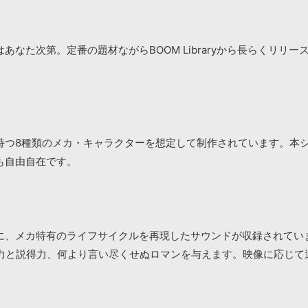
なた次第。定番の題材ながらBOOM Libraryから長らくリリ
持つ8種類のメカ・キャラクターを想定して制作されています。本
も自由自在です。
に、メカ特有のライフサイクルを再現したサウンドが収録されてい
迫力と説得力、何より言い尽くせぬロマンを与えます。映像に応じて