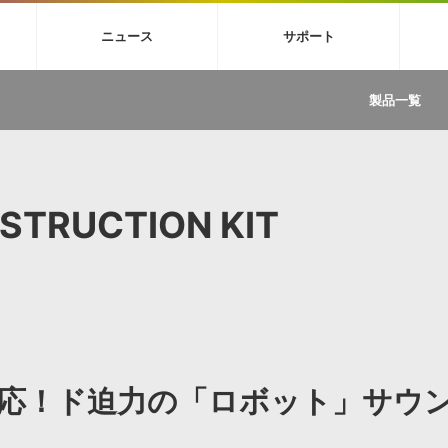
4X
巡音ルカ V4X
MEIKO V3
KAITO V3
VOCALOID
TOONTRA
ニュース
サポート
イセンスフリーBGM
サンプルパックを試そう
ボーカル抜き出し
DU
FAQ »
イン・エフェクト »
イド »
サンプルパック »
ニュースレター »
TRANCE
MUTANT
ROUTER.FM
SONOCA
製品一覧
サウンド素材の効率的な一元管理
ュージシャン向けの楽曲配信流通サ
Piapro Studio / Vocaloid4関連
イン・エフェクト
サンプルパック
ソフトウェア／ツール
DA
償ソフトウェア
者ガイド
製品一覧
バックナンバー一覧
初音ミク V4X関連
ュー一覧
パックを体験してみよう
ジャンル
購読のお申し込み
EZdrummer 3関連
一覧
メーカー
VIENNA関連
ンガー・ラインナップ
グ
フォーマット
NSTRUCTION KIT
イセンシング・サービス
オンラインストアガイド
ランキング
プロセッシング・サービス
ヘルプ
や要件に応じたBGM/効果音の新
クを試そう！
ライセンス提供
BGM »
»
製品一覧
ジャンル
応！ド迫力の「ロボット」サウ
メーカー
ランキング
グ
シングルBGM
効果音