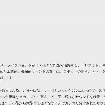
KIT』は、サイエンス・フィクションを超えて様々な作品で活躍する、「ロ
の粋を集めた工業的、機械的サウンドの数々は、ロボットの動きからパ
現します。
ンドの生録音による、足音や回転、サーボといった4,500以上ものソ
いった複雑なメカニズムに至るまで、実に様々なサウンドを録音。
します。小型から大型まで様々なサイズでカテゴリ分けされたサウ