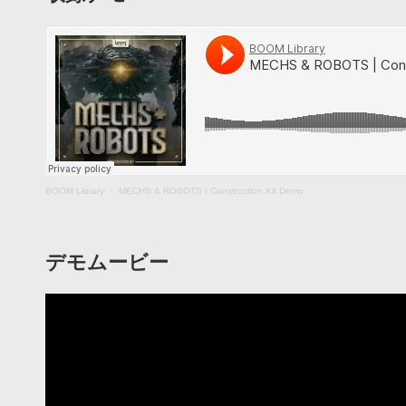
BOOM Library
・
MECHS & ROBOTS | Construction Kit Demo
デモムービー