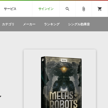
CK
SPITFIRE AUDIO
VIENNA
search
attach_file
shopping_cart
サービス
サインイン
BSTEP
ELECTRONICA
EDM
ソフトウェア／ツール »
SONICWIREブログ »
お問い合わせ »
カテゴリ
メーカー
ランキング
シングル効果音
のための無
ボーカルパートの制作が自由自在な、次世代
W
効果音
BGM
型ボーカル・エディタ
製品一覧
テクニカルサポート窓口
カテゴリ
製品購入前のご質問・ご相談
メーカー
ランキング
ン