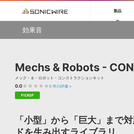
初音ミク NT
鏡音リン・レン V
製品
EZ DRUMMER 3
SERUM
ラ
ソフト音源 »
キャンペーン »
製品サポート情報 »
プラグ
特集 »
DTMガ
効果音
音楽ダウンロードカード製作サービス
独立系ミ
ソフト音源
プラグ
製品一覧
【50％OFF】Soundiron 期間限定セール！人気のクワイ
VOCALOID4 ENGINE製品サポート
製品一覧
特集一覧
DTM初心
ービス
ヤ音源、ストリングス音源が特別価格！
EZ DRUMMER ENGINE製品サポート
楽器＆カテゴリ
カテゴリ
インタビ
サンプル
Audiomodern Summer Sale！全製品35％OFF！
KONTAKT PLAYER 5製品サポート
メーカー
メーカー
TIPS記事
万物を創造するシンセ『Avenger 2』や拡張音源が
VIENNA INSTRUMENTS製品サポート
バーチャルシ
33％OFF！Vengeance Soundサマーセール！
エンジン
ランキン
APS
SLS
Mechs & Robots - CO
サウンド・ラ
【AudioThing】古典的なラテン・サウンドを収録した
ランキング
『LATIN PERCUSSION』が51％OFF！
オーディオ・
BGMやセリフの抽出・削除を実現する音声
製品の仕様
【HEAVYOCITY】サマーセール Reloaded！シネマティ
サンプルパッ
メック・＆・ロボット・コンストラクションキット
分離サービス
規制作・
ック音源 / エフェクト最大75%OFF！
★★★★★
0.0
0
件の評価
»
DAW »
効果音 
PICKUP
Ableton Live
製品一覧
Bitwig
カテゴリ
「小型」から「巨大」まで対
Cubase
メーカー
FL Studio
ランキン
ドを生み出すライブラリ
SoundBridge
シングル