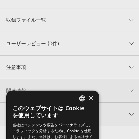
収録ファイル一覧
ユーザーレビュー (0件)
収録ファイル一覧
平均評価
0
★★★★★
注意事項
0
件の評価
KONTAKTフォーマットについて：
サンプルパック製品の
★5
0%
KONTAKTフォーマットは、
製品版KONTAKT（別売）
に読み込ん
関連情報
★4
0%
でお使いいただけます。無償版のKONTAKT PLAYERではお使いい
×
★3
0%
ただけませんので、ご注意ください。また、「ライブラリ・タブ」
【Producer Loops】約4,000タイトルのサンプルパックが最大
★2
0%
への表示にも対応しておりません。
このウェブサイトは Cookie
ENGLISH
50%OFF！サマーセール！
★1
0%
関連サポート情報
を使用しています
4GBを超えるデータに関するご注意：
FAT32でフォーマットされた
JAPANESE
VANDALISM 製品一覧
HDDには、1ファイル4GBを超えるデータを格納することができま
レビューをもっと見る »
当社はコンテンツや広告をパーソナライズし、
せん。データ容量が4GBを超えるダウンロード製品をご購入いただ
Shocking Chillout & Ambient For Serumのサポート情報
トラフィックを分析するために Cookie を使用
Xfer Records社『SERUM』のプリセット読み込み方法
きます際には、NTFSやHFS＋でフォーマットされたHDDをご用意
します。また、当社は、お客様による当社サイ