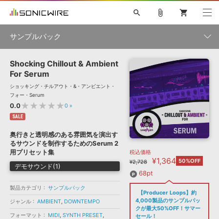
search
attach_file
shopping_cart
サンプルパック
Shocking Chillout & Ambient
初音ミク NT
鏡音リン・レン V4X
巡音ルカ V4X
MEIKO V3
製品一覧
ソフト音源 »
For Serum
KAITO V3
VOCALOID
TOONTRACK
SPITFIRE AUDIO
ショッキング・チルアウト・&・アンビエント・
VIENNA
EZ DRUMMER 3
SERUM
ライセンスフリーBGM
フォー・Serum
プラグイン・エフェクト »
サンプルパックを試そう
ボーカル抜き出し
DUBSTEP
ジャンル
★★★★★
0.0
0
»
キャンペーン »
ELECTRONICA
EDM
TRANCE
MUTANT
ROUTER.FM
SALE
SONOCA
サンプルパック »
奥行きと透明感のある雰囲気を演出す
特集 »
製品サポート情報 »
メーカー
るサウンドを制作するためのSerum 2
用プリセット集
税込価格
ソフト音源
プラグイン・エフェクト
サンプルパック
¥1,364
ソフトウェア／ツール »
50%OFF
¥2,728
ニュースレター »
デモサウンド(1)
DTMガイド »
ソフトウェア／ツール
DAW
効果音
BGM
68pt
音楽カード
製作サービス
フォーマット
製品カテゴリ
サンプルパック
DAW »
【Producer Loops】約
SONICWIREブログ »
FAQ »
4,000製品のサンプルパッ
ジャンル
AMBIENT
,
DOWNTEMPO
楽曲配信流通
サービス
クが最大50%OFF！サマー
フォーマット
ランキング
MIDI
,
SYNTH PRESET
,
セール！