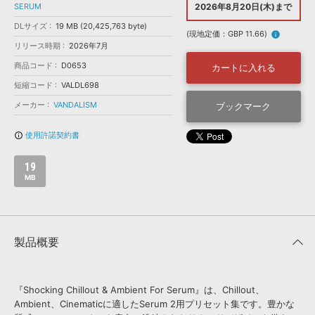
効果音 »
SERUM
2026年8月20日(木)まで
お問い合わせ »
無償のサウンド
管理ソフト
DLサイズ
19 MB (20,425,763 byte)
(現地定価：GBP 11.66)
info
BGM »
リリース時期
2026年7月
次世代型
ボーカル・エディタ
商品コード
D0653
カートに入れる
短縮コード
VALDL698
APS
メーカー
VANDALISM
ブックマーク
映像のBGM・
セリフを音声分離
使用許諾契約書
info_outline
SLS
音素材の制作・
ライセンス提供
19
MB
製品概要
『Shocking Chillout & Ambient For Serum』は、Chillout、
Ambient、Cinematicに適したSerum 2用プリセット集です。豊かな