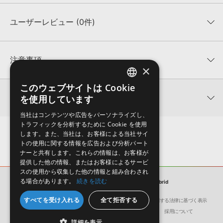
ユーザーレビュー (0件)
収録ファイル一覧
平均評価
0
★★★★★
注意事項
×
0
件の評価
KONTAKTフォーマットについて：
サンプルパック製品の
このウェブサイトは Cookie
ENGLISH
★5
0%
KONTAKTフォーマットは、
製品版KONTAKT（別売）
に読み込ん
関連情報
を使用しています
★4
0%
でお使いいただけます。無償版のKONTAKT PLAYERではお使いい
JAPANESE
★3
0%
ただけませんので、ご注意ください。また、「ライブラリ・タブ」
当社はコンテンツや広告をパーソナライズし、
【Loopmasters】計57ブランドのサンプルパックが30%OFF！サ
★2
0%
への表示にも対応しておりません。
トラフィックを分析するために Cookie を使用
マーセール！
★1
0%
します。また、当社は、お客様による当社サイ
4GBを超えるデータに関するご注意：
FAT32でフォーマットされた
トの使用に関する情報を広告および分析パート
SFXtools 製品一覧
HDDには、1ファイル4GBを超えるデータを格納することができま
レビューをもっと見る »
ナーと共有します。これらの情報は、お客様が
せん。データ容量が4GBを超えるダウンロード製品をご購入いただ
提供した他の情報、またはお客様によるサービ
きます際には、NTFSやHFS＋でフォーマットされたHDDをご用意
スの使用から収集した他の情報と組み合わされ
いただく必要がございます。
る場合があります。
続きを読む
サンプルパック
Destruction - Hybrid
製品の購入手続き完了後、受注確認メールとシリアルナンバーをお
すべてを受け入れる
全て拒否する
会社概要
環境保護（CSR）への取り組み
特定商取引に関する法律に基づく表示
知らせするメールの2通が送信されます。メールに記載されており
サイト動作環境
利用規約
個人情報の保護について
採用について
ます説明に沿って、製品のダウンロード／導入を行って下さい。
詳細を表示