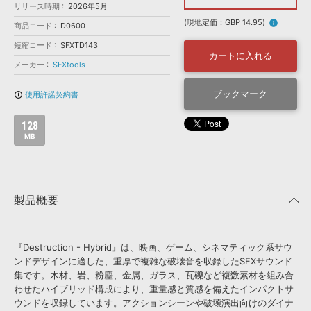
効果音 »
リリース時期
2026年5月
お問い合わせ »
無償のサウンド
管理ソフト
(現地定価：GBP 14.95)
info
商品コード
D0600
BGM »
短縮コード
SFXTD143
カートに入れる
次世代型
ボーカル・エディタ
メーカー
SFXtools
ブックマーク
使用許諾契約書
info_outline
APS
映像のBGM・
セリフを音声分離
128
MB
SLS
音素材の制作・
ライセンス提供
製品概要
『Destruction - Hybrid』は、映画、ゲーム、シネマティック系サウ
ンドデザインに適した、重厚で複雑な破壊音を収録したSFXサウンド
集です。木材、岩、粉塵、金属、ガラス、瓦礫など複数素材を組み合
わせたハイブリッド構成により、重量感と質感を備えたインパクトサ
ウンドを収録しています。アクションシーンや破壊演出向けのダイナ