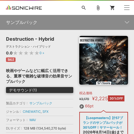
search
attach_file
shopping_cart
サンプルパック
Destruction - Hybrid
初音ミク NT
鏡音リン・レン V4X
巡音ルカ V4X
MEIKO V3
製品一覧
ソフト音源 »
デストラクション・ハイブリッド
KAITO V3
VOCALOID
TOONTRACK
SPITFIRE AUDIO
★★★★★
0.0
0
»
VIENNA
EZ DRUMMER 3
SERUM
ライセンスフリーBGM
SALE
プラグイン・エフェクト »
サンプルパックを試そう
ボーカル抜き出し
DUBSTEP
ジャンル
キャンペーン »
映画やゲームなどに幅広く活用でき
ELECTRONICA
EDM
TRANCE
MUTANT
ROUTER.FM
る、重厚で複雑な破壊音の効果音サン
SONOCA
サンプルパック »
プルパック
特集 »
製品サポート情報 »
メーカー
デモサウンド(1)
税込価格
ソフト音源
プラグイン・エフェクト
サンプルパック
¥2,225
ソフトウェア／ツール »
30%OFF
¥3,179
ニュースレター »
製品カテゴリ
サンプルパック
DTMガイド »
ソフトウェア／ツール
DAW
効果音
BGM
66pt
音楽カード
製作サービス
フォーマット
ジャンル
CINEMATIC
,
SFX
DAW »
【Loopmasters】計57ブ
SONICWIREブログ »
フォーマット
WAV
FAQ »
ランドのサンプルパックが
楽曲配信流通
サービス
30%OFF！サマーセール！
DLサイズ
128 MB (134,540,270 byte)
ランキング
2026年8月14日(金)まで